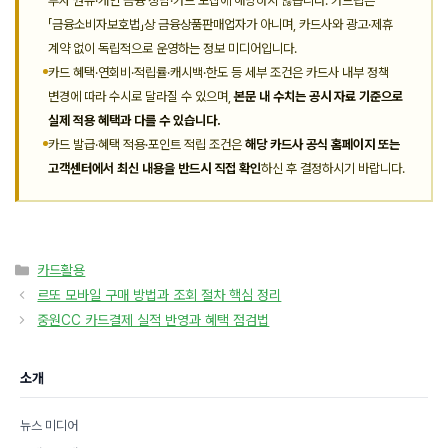
투자 권유·개인 금융 상담·카드 모집에 해당하지 않습니다. 카드팁은
「금융소비자보호법」상 금융상품판매업자가 아니며, 카드사와 광고·제휴
계약 없이 독립적으로 운영하는 정보 미디어입니다.
카드 혜택·연회비·적립률·캐시백·한도 등 세부 조건은 카드사 내부 정책
변경에 따라 수시로 달라질 수 있으며,
본문 내 수치는 공시 자료 기준으로
실제 적용 혜택과 다를 수 있습니다.
카드 발급·혜택 적용·포인트 적립 조건은
해당 카드사 공식 홈페이지 또는
고객센터에서 최신 내용을 반드시 직접 확인
하신 후 결정하시기 바랍니다.
카
카드활용
테
르또 모바일 구매 방법과 조회 절차 핵심 정리
고
중원CC 카드결제 실적 반영과 혜택 점검법
리
소개
뉴스 미디어