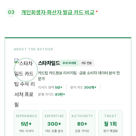
개인회생자·파산자 발급 카드 비교
ABOUT THE AUTHOR
스타차일드
수석 리서처
카드 전문
카드팁 카드정보 리서치팀
· 금융 소비자 데이터 분석 전
문가
리서치 경력
5년+
분석 카드
300개+
발행 가이드
80편+
EXPERIENCE
EXPERTISE
AUTHORITY
TRUST
5년+
300+
80+
월 1회
카드 리서치
카드 상품 분석
심층 가이드
정기 재검토