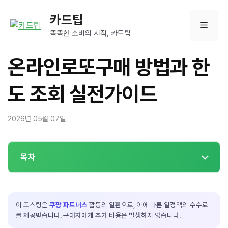
컨
카드팁
텐
메
츠
똑똑한 소비의 시작, 카드팁
로
뉴
건
온라인로또구매 방법과 한
너
뛰
도 조회 실전가이드
기
2026년 05월 07일
목차
이 포스팅은
쿠팡 파트너스
활동의 일환으로, 이에 따른 일정액의 수수료
를 제공받습니다. 구매자에게 추가 비용은 발생하지 않습니다.