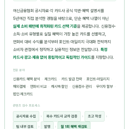
여신금융협회 공시자료·각 카드사 공식 약관·혜택 설명서를
5년여간 직접 분석한 경험을 바탕으로, 단순 혜택 나열이 아닌
실제 소비 패턴에 최적화된 카드 선택 기준
을 제공합니다. 신용점수·
소득·소비 유형별로 실질 혜택이 가장 높은 카드를 선별하고,
연회비 대비 수익률 분석부터 포인트·마일리지 극대화 전략까지
소비자 관점에서 정직하고 실용적인 정보만 전달합니다.
특정
카드사 광고·제휴 없이 중립적이고 독립적인 가이드
를 지향합니다.
전문 분야
신용카드 혜택 분석
·
체크카드
·
카드 발급 전략
·
포인트·마일리지
·
해외결제
·
연회비 비교
·
캐시백·할인
·
신용점수 관리
·
무이자 할부
·
법인·체크카드
콘텐츠 검수 프로세스
공시자료 수집
›
복수 카드사 교차 검증
›
초고 작성
›
팀 내부 검토
›
발행
›
월 1회 혜택 재검토