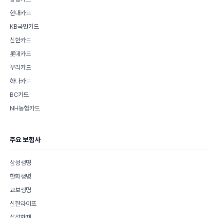
현대카드
KB국민카드
신한카드
롯데카드
우리카드
하나카드
BC카드
NH농협카드
주요 보험사
삼성생명
한화생명
교보생명
신한라이프
삼성화재