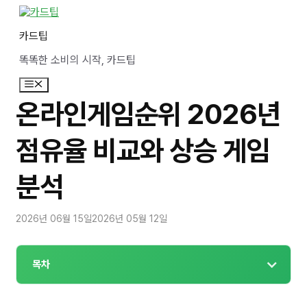
컨
텐
카드팁
츠
로
똑똑한 소비의 시작, 카드팁
건
너
메
뛰
뉴
기
온라인게임순위 2026년
점유율 비교와 상승 게임
분석
2026년 06월 15일
2026년 05월 12일
목차