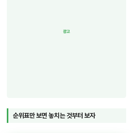
순위표만 보면 놓치는 것부터 보자