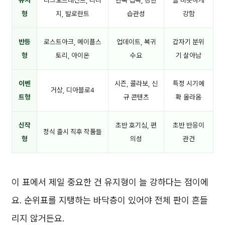
형
지, 발로란트
습관성
강함
반등
로스트아크, 메이플스
업데이트, 복귀
갑자기 분위
형
토리, 아이온
수요
기 살아남
이벤
시즌, 콜라보, 신
특정 시기에
거상, 디아블로4
트형
규 콘텐츠
확 올라옴
신작
초반 호기심, 편
초반 반응이
정식 출시 직후 작품들
형
의성
관건
이 표에서 제일 중요한 건 유지형이 늘 강하다는 점이에
요. 순위표를 지탱하는 바닥층이 있어야 전체 판이 흔들
리지 않거든요.