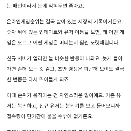
는 패턴이라서 눈에 익혀두면 좋아요.
온라인게임순위는 결국 살아 있는 시장의 기록이거든요.
숫자 뒤에 있는 업데이트와 유저 이동을 보면, 왜 어떤 게
임은 오르고 어떤 게임은 버티는지 훨씬 또렷해집니다.
신규 서버가 열리면 늘 비슷한 반응이 나와요. 늦게 들어
가면 손해 보는 것 같고, 초반 경쟁은 피곤해 보여도 결국
한 번쯤은 다시 뛰어들게 되죠.
이때 순위가 움직이는 건 자연스러운 일이에요. 기존 유
저는 복귀하고, 신규 유저는 분위기를 보고 들어오니까
접속량이 단기간에 붙을 수밖에 없거든요.