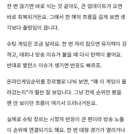
한 번 끊기면 바로 식는 것 같아도, 큰 업데이트가 오면
바로 회복되거든요. 그래서 한 해의 흐름을 길게 보면 생
각보다 출렁임이 큽니다.
슈팅 게임은 조금 달라요. 한 번 자리 잡으면 유지력이 강
하고, 대회나 방송 이슈가 붙을 때 다시 탄력이 붙어요.
반대로 밸런스 이슈가 생기면 반응도 빠르죠.
온라인게임순위를 장르별로 나눠 보면, “왜 이 게임이 올
라갔는지”가 훨씬 잘 보입니다. 그냥 전체 순위만 봤을
땐 안 보이던 흐름이 여기서 드러나거든요.
실제로 슈팅 장르는 시청자 반응이 큰 편이라 방송 노출
이 순위에 연결되기도 해요. 한 번 대형 경기가 열리거나