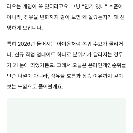
라오는 게임이 꼭 있더라고요. 그냥 “인기 있네” 수준이
아니라, 점유율 변화까지 같이 보면 왜 올랐는지가 꽤 선
명하게 보입니다.
특히 2026년 들어서는 아이온처럼 복귀 수요가 몰리거
나, 신규 직업 업데이트 하나로 분위기가 달라지는 경우
가 꽤 눈에 띄었거든요. 그래서 오늘은 온라인게임순위를
단순 나열이 아니라, 점유율 흐름과 상승 이유까지 같이
보는 느낌으로 풀어볼게요.