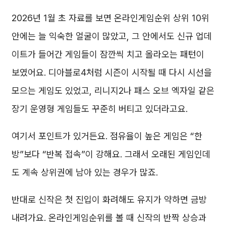
2026년 1월 초 자료를 보면 온라인게임순위 상위 10위
안에는 늘 익숙한 얼굴이 많았고, 그 안에서도 신규 업데
이트가 들어간 게임들이 잠깐씩 치고 올라오는 패턴이
보였어요. 디아블로4처럼 시즌이 시작될 때 다시 시선을
모으는 게임도 있었고, 리니지2나 패스 오브 엑자일 같은
장기 운영형 게임들도 꾸준히 버티고 있더라고요.
여기서 포인트가 있거든요. 점유율이 높은 게임은 “한
방”보다 “반복 접속”이 강해요. 그래서 오래된 게임인데
도 계속 상위권에 남아 있는 경우가 많죠.
반대로 신작은 첫 진입이 화려해도 유지가 약하면 금방
내려가요. 온라인게임순위를 볼 때 신작의 반짝 상승과