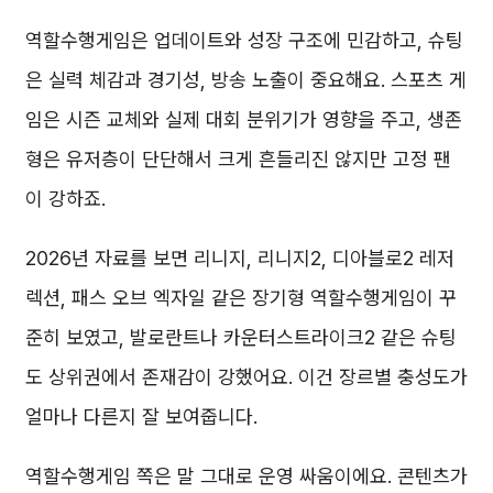
역할수행게임은 업데이트와 성장 구조에 민감하고, 슈팅
은 실력 체감과 경기성, 방송 노출이 중요해요. 스포츠 게
임은 시즌 교체와 실제 대회 분위기가 영향을 주고, 생존
형은 유저층이 단단해서 크게 흔들리진 않지만 고정 팬
이 강하죠.
2026년 자료를 보면 리니지, 리니지2, 디아블로2 레저
렉션, 패스 오브 엑자일 같은 장기형 역할수행게임이 꾸
준히 보였고, 발로란트나 카운터스트라이크2 같은 슈팅
도 상위권에서 존재감이 강했어요. 이건 장르별 충성도가
얼마나 다른지 잘 보여줍니다.
역할수행게임 쪽은 말 그대로 운영 싸움이에요. 콘텐츠가