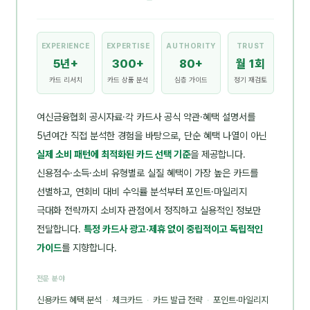
EXPERIENCE
EXPERTISE
AUTHORITY
TRUST
5년+
300+
80+
월 1회
카드 리서치
카드 상품 분석
심층 가이드
정기 재검토
여신금융협회 공시자료·각 카드사 공식 약관·혜택 설명서를
5년여간 직접 분석한 경험을 바탕으로, 단순 혜택 나열이 아닌
실제 소비 패턴에 최적화된 카드 선택 기준
을 제공합니다.
신용점수·소득·소비 유형별로 실질 혜택이 가장 높은 카드를
선별하고, 연회비 대비 수익률 분석부터 포인트·마일리지
극대화 전략까지 소비자 관점에서 정직하고 실용적인 정보만
전달합니다.
특정 카드사 광고·제휴 없이 중립적이고 독립적인
가이드
를 지향합니다.
전문 분야
신용카드 혜택 분석
·
체크카드
·
카드 발급 전략
·
포인트·마일리지