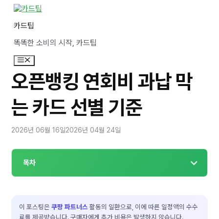
컨
텐
카드팁
츠
로
똑똑한 소비의 시작, 카드팁
건
너
메
뛰
뉴
기
오픈뱅킹 연회비 과납 막
는 카드 선별 기준
2026년 06월 16일
2026년 04월 24일
목차
이 포스팅은
쿠팡 파트너스
활동의 일환으로, 이에 따른 일정액의 수수
료를 제공받습니다. 구매자에게 추가 비용은 발생하지 않습니다.