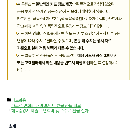
본 콘텐츠는
일반적인 카드 정보 제공
만을 목적으로 작성되었으며,
금융 투자 권유·개인 금융 상담·카드 모집에 해당하지 않습니다.
카드팁은 「금융소비자보호법」상 금융상품판매업자가 아니며, 카드사와
광고·제휴 계약 없이 독립적으로 운영하는 정보 미디어입니다.
카드 혜택·연회비·적립률·캐시백·한도 등 세부 조건은 카드사 내부 정책
변경에 따라 수시로 달라질 수 있으며,
본문 내 수치는 공시 자료
기준으로 실제 적용 혜택과 다를 수 있습니다.
카드 발급·혜택 적용·포인트 적립 조건은
해당 카드사 공식 홈페이지
또는 고객센터에서 최신 내용을 반드시 직접 확인
하신 후 결정하시기
바랍니다.
카
카드활용
테
아코르 연회비 대비 포인트 효율 카드 비교
고
해촉증명서 제출로 연회비 및 수수료 환급 절차
리
소개