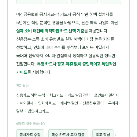
여신금융협회 공시자료·각 카드사 공식 약관·혜택 설명서를
5년여간 직접 분석한 경험을 바탕으로, 단순 혜택 나열이 아닌
실제 소비 패턴에 최적화된 카드 선택 기준
을 제공합니다.
신용점수·소득·소비 유형별로 실질 혜택이 가장 높은 카드를
선별하고, 연회비 대비 수익률 분석부터 포인트·마일리지
극대화 전략까지 소비자 관점에서 정직하고 실용적인 정보만
전달합니다.
특정 카드사 광고·제휴 없이 중립적이고 독립적인
가이드
를 지향합니다.
전문 분야
신용카드 혜택 분석
·
체크카드
·
카드 발급 전략
·
포인트·마일리지
·
해외결제
·
연회비 비교
·
캐시백·할인
·
신용점수 관리
·
무이자
할부
·
법인·체크카드
콘텐츠 검수 프로세스
공시자료 수집
›
복수 카드사 교차 검증
›
초고 작성
›