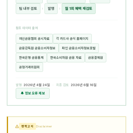
팀 내부 검토
›
발행
›
월 1회 혜택 재검토
참조 데이터 출처
여신금융협회 공시자료
각 카드사 공식 홈페이지
금융감독원 금융소비자정보
파인 금융소비자정보포털
한국은행 금융통계
한국소비자원 금융 자료
금융결제원
공정거래위원회
발행
2026년 4월 24일
· 최종 검토
2026년 6월 16일
🔔 정보 오류 제보
면책고지
Disclaimer