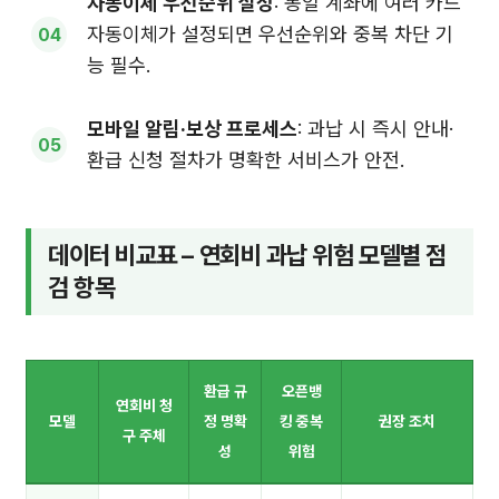
자동이체 우선순위 설정
: 동일 계좌에 여러 카드
자동이체가 설정되면 우선순위와 중복 차단 기
능 필수.
모바일 알림·보상 프로세스
: 과납 시 즉시 안내·
환급 신청 절차가 명확한 서비스가 안전.
데이터 비교표 – 연회비 과납 위험 모델별 점
검 항목
환급 규
오픈뱅
연회비 청
모델
정 명확
킹 중복
권장 조치
구 주체
성
위험