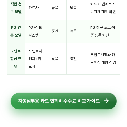
직접 청
카드사 앱에서 자
카드사
높음
낮음
구 모델
동이체 해제 확인
PG 연
PG/전표
PG 청구 로그·이
중간
높음
동 모델
시스템
중 등록 차단
포인트
포인트사
포인트계정과 카
합산 모
업자+카
낮음
중간
드계정 매칭 점검
델
드사
자동납부용 카드 연회비·수수료 비교 가이드