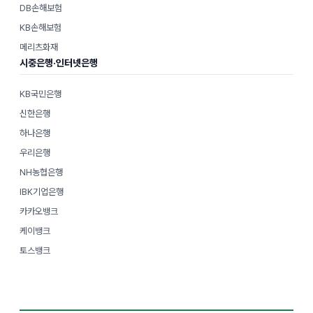
DB손해보험
KB손해보험
메리츠화재
시중은행·인터넷은행
KB국민은행
신한은행
하나은행
우리은행
NH농협은행
IBK기업은행
카카오뱅크
케이뱅크
토스뱅크