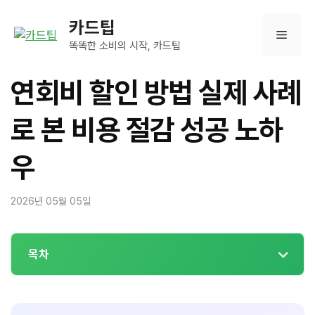
컨
카드팁
텐
메
츠
똑똑한 소비의 시작, 카드팁
로
뉴
건
연회비 할인 방법 실제 사례
너
뛰
로 본 비용 절감 성공 노하
기
우
2026년 05월 05일
목차