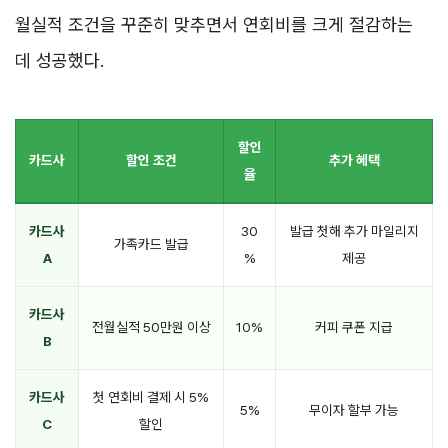
월실적 조건을 꾸준히 맞추면서 연회비를 크게 절감하는
데 성공했다.
할인
카드사
할인 조건
추가 혜택
율
카드사
30
발급 첫해 추가 마일리지
가족카드 발급
A
%
제공
카드사
전월실적 50만원 이상
10%
커피 쿠폰 지급
B
카드사
첫 연회비 결제 시 5%
5%
무이자 할부 가능
C
할인