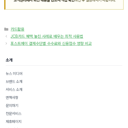
고객센터에서 최신 내용을 반드시 직접 확인
하신 후 결정하시기 바랍니다.
카
카드활용
테
JCB카드 혜택 놓친 사례로 배우는 최적 사용법
고
포스트페이 결제수단별 수수료와 신용점수 영향 비교
리
소개
뉴스 미디어
브랜드 소개
서비스 소개
면책사항
문의하기
전문서비스
제휴페이지