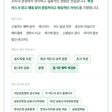
소비자 관점에서 정직하고 실용적인 정보만 전달합니다.
특정
카드사 광고·제휴 없이 중립적이고 독립적인 가이드
를 지향합니다.
전문 분야
신용카드 혜택 분석
·
체크카드
·
카드 발급 전략
·
포인트·마일리지
·
해외결제
·
연회비 비교
·
캐시백·할인
·
신용점수 관리
·
무이자 할부
·
법인·체크카드
콘텐츠 검수 프로세스
공시자료 수집
›
복수 카드사 교차 검증
›
초고 작성
›
팀 내부 검토
›
발행
›
월 1회 혜택 재검토
참조 데이터 출처
여신금융협회 공시자료
각 카드사 공식 홈페이지
금융감독원 금융소비자정보
파인 금융소비자정보포털
한국은행 금융통계
한국소비자원 금융 자료
금융결제원