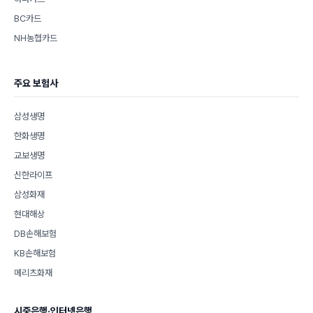
BC카드
NH농협카드
주요 보험사
삼성생명
한화생명
교보생명
신한라이프
삼성화재
현대해상
DB손해보험
KB손해보험
메리츠화재
시중은행·인터넷은행