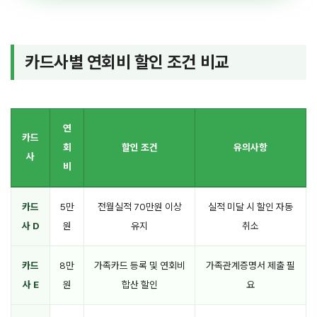
카드사별 연회비 할인 조건 비교
연
카드
회
할인 조건
유의사항
사
비
카드
5만
전월실적 70만원 이상
실적 미달 시 할인 자동
사 D
원
유지
취소
카드
8만
가족카드 등록 및 연회비
가족관계증명서 제출 필
사 E
원
합산 할인
요