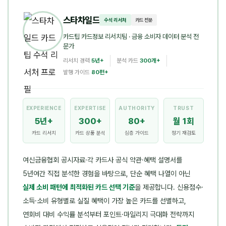
스타차일드
수석 리서처
카드 전문
카드팁 카드정보 리서치팀
· 금융 소비자 데이터 분석 전
문가
리서치 경력
5년+
분석 카드
300개+
발행 가이드
80편+
EXPERIENCE
EXPERTISE
AUTHORITY
TRUST
5년+
300+
80+
월 1회
카드 리서치
카드 상품 분석
심층 가이드
정기 재검토
여신금융협회 공시자료·각 카드사 공식 약관·혜택 설명서를
5년여간 직접 분석한 경험을 바탕으로, 단순 혜택 나열이 아닌
실제 소비 패턴에 최적화된 카드 선택 기준
을 제공합니다. 신용점수·
소득·소비 유형별로 실질 혜택이 가장 높은 카드를 선별하고,
연회비 대비 수익률 분석부터 포인트·마일리지 극대화 전략까지