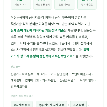
카드 리서치
카드 상품 분석
심층 가이드
정기 재검토
여신금융협회 공시자료·각 카드사 공식 약관·혜택 설명서를
5년여간 직접 분석한 경험을 바탕으로, 단순 혜택 나열이 아닌
실제 소비 패턴에 최적화된 카드 선택 기준
을 제공합니다. 신용점수·
소득·소비 유형별로 실질 혜택이 가장 높은 카드를 선별하고,
연회비 대비 수익률 분석부터 포인트·마일리지 극대화 전략까지
소비자 관점에서 정직하고 실용적인 정보만 전달합니다.
특정
카드사 광고·제휴 없이 중립적이고 독립적인 가이드
를 지향합니다.
전문 분야
신용카드 혜택 분석
·
체크카드
·
카드 발급 전략
·
포인트·마일리지
·
해외결제
·
연회비 비교
·
캐시백·할인
·
신용점수 관리
·
무이자 할부
·
법인·체크카드
콘텐츠 검수 프로세스
공시자료 수집
›
복수 카드사 교차 검증
›
초고 작성
›