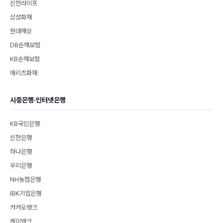
신한라이프
삼성화재
현대해상
DB손해보험
KB손해보험
메리츠화재
시중은행·인터넷은행
KB국민은행
신한은행
하나은행
우리은행
NH농협은행
IBK기업은행
카카오뱅크
케이뱅크