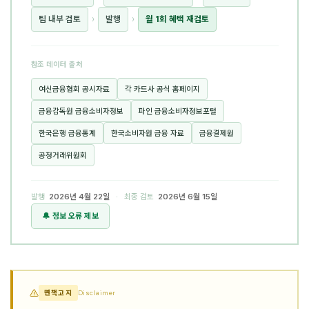
팀 내부 검토
›
발행
›
월 1회 혜택 재검토
참조 데이터 출처
여신금융협회 공시자료
각 카드사 공식 홈페이지
금융감독원 금융소비자정보
파인 금융소비자정보포털
한국은행 금융통계
한국소비자원 금융 자료
금융결제원
공정거래위원회
발행
2026년 4월 22일
· 최종 검토
2026년 6월 15일
🔔 정보 오류 제보
면책고지
Disclaimer