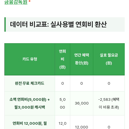
금융감독원
데이터 비교표: 실사용별 연회비 환산
연회
연간 혜택
실효 월요금
카드 유형
비
환산(원)
(원)
(원)
완전 무료 체크카드
0
0
0
소액 연회비(5,000원) +
5,0
-2,583 (혜택
36,000
월3,000원 캐시백
00
이 비용 초과)
연회비 12,000원, 월
12,0
12,000
0