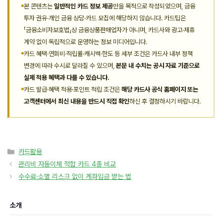
본 콘텐츠는
일반적인 카드 정보 제공
만을 목적으로 작성되었으며, 금융
투자 권유·개인 금융 상담·카드 모집에 해당하지 않습니다. 카드팁은
「금융소비자보호법」상 금융상품판매업자가 아니며, 카드사와 광고·제휴
계약 없이 독립적으로 운영하는 정보 미디어입니다.
카드 혜택·연회비·적립률·캐시백·한도 등 세부 조건은 카드사 내부 정책
변경에 따라 수시로 달라질 수 있으며,
본문 내 수치는 공시 자료 기준으로
실제 적용 혜택과 다를 수 있습니다.
카드 발급·혜택 적용·포인트 적립 조건은
해당 카드사 공식 홈페이지 또는
고객센터에서 최신 내용을 반드시 직접 확인
하신 후 결정하시기 바랍니다.
카
카드활용
테
관리비 자동이체 적합 카드 4종 비교
고
수수료·소멸 리스크 없이 계좌입금 받는 법
리
소개