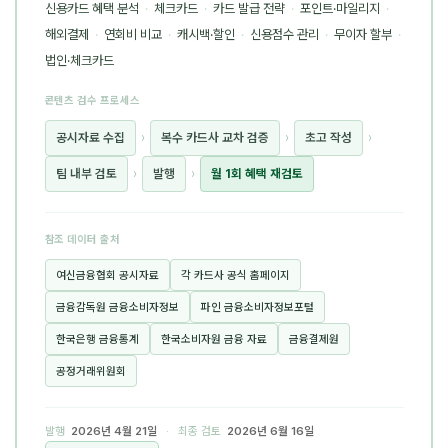
신용카드 혜택 분석
·
체크카드
·
카드 발급 전략
·
포인트·마일리지
·
해외결제
·
연회비 비교
·
캐시백·할인
·
신용점수 관리
·
무이자 할부
·
법인·체크카드
콘텐츠 검수 프로세스
공시자료 수집
›
복수 카드사 교차 검증
›
초고 작성
›
팀 내부 검토
›
발행
›
월 1회 혜택 재검토
참조 데이터 출처
여신금융협회 공시자료
각 카드사 공식 홈페이지
금융감독원 금융소비자정보
파인 금융소비자정보포털
한국은행 금융통계
한국소비자원 금융 자료
금융결제원
공정거래위원회
발행
2026년 4월 21일
· 최종 검토
2026년 6월 16일