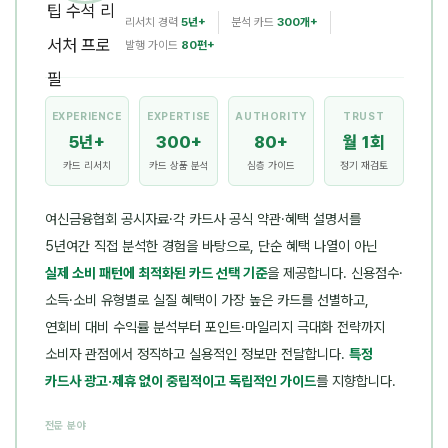
리서치 경력
5년+
분석 카드
300개+
발행 가이드
80편+
EXPERIENCE
EXPERTISE
AUTHORITY
TRUST
5년+
300+
80+
월 1회
카드 리서치
카드 상품 분석
심층 가이드
정기 재검토
여신금융협회 공시자료·각 카드사 공식 약관·혜택 설명서를
5년여간 직접 분석한 경험을 바탕으로, 단순 혜택 나열이 아닌
실제 소비 패턴에 최적화된 카드 선택 기준
을 제공합니다. 신용점수·
소득·소비 유형별로 실질 혜택이 가장 높은 카드를 선별하고,
연회비 대비 수익률 분석부터 포인트·마일리지 극대화 전략까지
소비자 관점에서 정직하고 실용적인 정보만 전달합니다.
특정
카드사 광고·제휴 없이 중립적이고 독립적인 가이드
를 지향합니다.
전문 분야