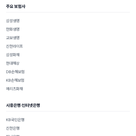
주요 보험사
삼성생명
한화생명
교보생명
신한라이프
삼성화재
현대해상
DB손해보험
KB손해보험
메리츠화재
시중은행·인터넷은행
KB국민은행
신한은행