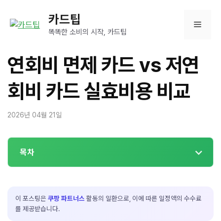
컨
카드팁
텐
메
츠
똑똑한 소비의 시작, 카드팁
로
뉴
건
연회비 면제 카드 vs 저연
너
뛰
회비 카드 실효비용 비교
기
2026년 04월 21일
목차
이 포스팅은
쿠팡 파트너스
활동의 일환으로, 이에 따른 일정액의 수수료
를 제공받습니다.