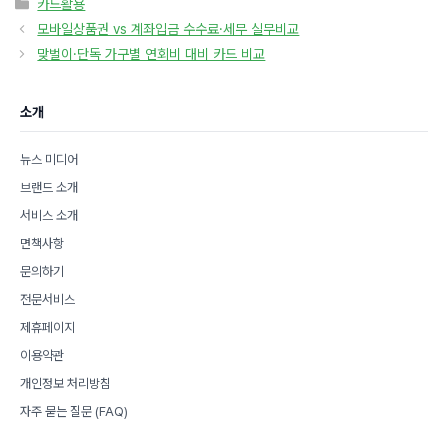
카
카드활용
테
모바일상품권 vs 계좌입금 수수료·세무 실무비교
고
맞벌이·단독 가구별 연회비 대비 카드 비교
리
소개
뉴스 미디어
브랜드 소개
서비스 소개
면책사항
문의하기
전문서비스
제휴페이지
이용약관
개인정보 처리방침
자주 묻는 질문 (FAQ)