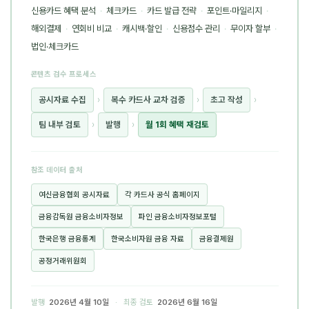
신용카드 혜택 분석
·
체크카드
·
카드 발급 전략
·
포인트·마일리지
·
해외결제
·
연회비 비교
·
캐시백·할인
·
신용점수 관리
·
무이자 할부
·
법인·체크카드
콘텐츠 검수 프로세스
공시자료 수집
›
복수 카드사 교차 검증
›
초고 작성
›
팀 내부 검토
›
발행
›
월 1회 혜택 재검토
참조 데이터 출처
여신금융협회 공시자료
각 카드사 공식 홈페이지
금융감독원 금융소비자정보
파인 금융소비자정보포털
한국은행 금융통계
한국소비자원 금융 자료
금융결제원
공정거래위원회
발행
2026년 4월 10일
· 최종 검토
2026년 6월 16일