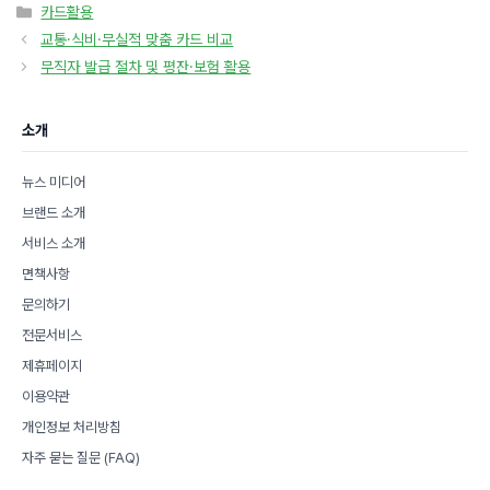
카
카드활용
테
교통·식비·무실적 맞춤 카드 비교
고
무직자 발급 절차 및 평잔·보험 활용
리
소개
뉴스 미디어
브랜드 소개
서비스 소개
면책사항
문의하기
전문서비스
제휴페이지
이용약관
개인정보 처리방침
자주 묻는 질문 (FAQ)