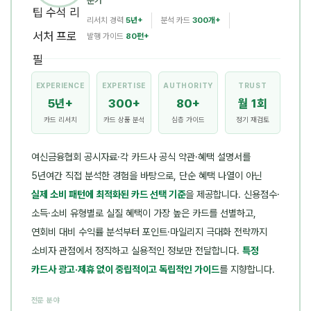
문가
리서치 경력
5년+
분석 카드
300개+
발행 가이드
80편+
EXPERIENCE
EXPERTISE
AUTHORITY
TRUST
5년+
300+
80+
월 1회
카드 리서치
카드 상품 분석
심층 가이드
정기 재검토
여신금융협회 공시자료·각 카드사 공식 약관·혜택 설명서를
5년여간 직접 분석한 경험을 바탕으로, 단순 혜택 나열이 아닌
실제 소비 패턴에 최적화된 카드 선택 기준
을 제공합니다. 신용점수·
소득·소비 유형별로 실질 혜택이 가장 높은 카드를 선별하고,
연회비 대비 수익률 분석부터 포인트·마일리지 극대화 전략까지
소비자 관점에서 정직하고 실용적인 정보만 전달합니다.
특정
카드사 광고·제휴 없이 중립적이고 독립적인 가이드
를 지향합니다.
전문 분야