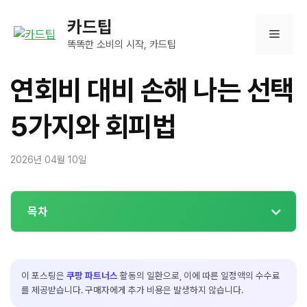
컨
카드팁
텐
메
츠
똑똑한 소비의 시작, 카드팁
로
뉴
건
연회비 대비 손해 나는 선택
너
뛰
5가지와 회피법
기
2026년 04월 10일
목차
이 포스팅은
쿠팡 파트너스
활동의 일환으로, 이에 따른 일정액의 수수료
를 제공받습니다. 구매자에게 추가 비용은 발생하지 않습니다.