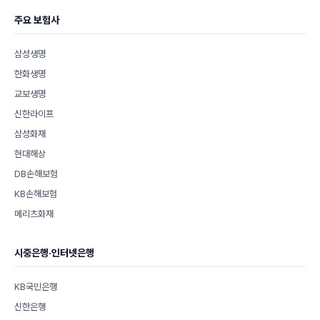
주요 보험사
삼성생명
한화생명
교보생명
신한라이프
삼성화재
현대해상
DB손해보험
KB손해보험
메리츠화재
시중은행·인터넷은행
KB국민은행
신한은행