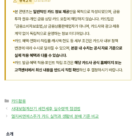
면책고지
Disclaimer
본 콘텐츠는
일반적인 카드 정보 제공
만을 목적으로 작성되었으며, 금융
투자 권유·개인 금융 상담·카드 모집에 해당하지 않습니다. 카드팁은
「금융소비자보호법」상 금융상품판매업자가 아니며, 카드사와 광고·제휴
계약 없이 독립적으로 운영하는 정보 미디어입니다.
카드 혜택·연회비·적립률·캐시백·한도 등 세부 조건은 카드사 내부 정책
변경에 따라 수시로 달라질 수 있으며,
본문 내 수치는 공시 자료 기준으로
실제 적용 혜택과 다를 수 있습니다.
카드 발급·혜택 적용·포인트 적립 조건은
해당 카드사 공식 홈페이지 또는
고객센터에서 최신 내용을 반드시 직접 확인
하신 후 결정하시기 바랍니다.
카
카드활용
테
사대보험계산기 세전세후 실수령액 점검법
고
엘지씨엔에스주가 카드 실적과 생활비 분배 기준 비교
리
소개