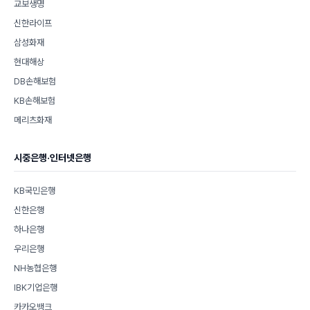
교보생명
신한라이프
삼성화재
현대해상
DB손해보험
KB손해보험
메리츠화재
시중은행·인터넷은행
KB국민은행
신한은행
하나은행
우리은행
NH농협은행
IBK기업은행
카카오뱅크