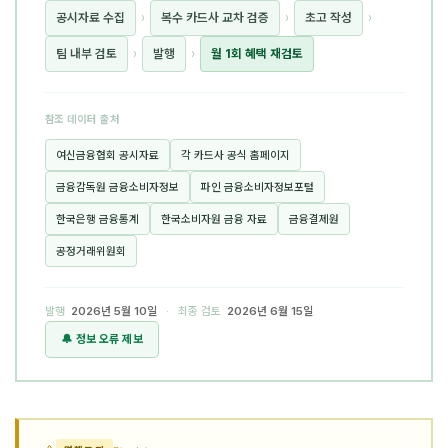
공시자료 수집
›
복수 카드사 교차 검증
›
초고 작성
›
팀 내부 검토
›
발행
›
월 1회 혜택 재검토
참조 데이터 출처
여신금융협회 공시자료
각 카드사 공식 홈페이지
금융감독원 금융소비자정보
파인 금융소비자정보포털
한국은행 금융통계
한국소비자원 금융 자료
금융결제원
공정거래위원회
발행
2026년 5월 10일
· 최종 검토
2026년 6월 15일
🔔 정보 오류 제보