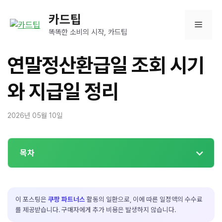
컨
카드팁
텐
메
츠
똑똑한 소비의 시작, 카드팁
로
뉴
건
연말정산환급일 조회 시기
너
뛰
와 지급일 정리
기
2026년 05월 10일
목차
이 포스팅은
쿠팡 파트너스
활동의 일환으로, 이에 따른 일정액의 수수료
를 제공받습니다. 구매자에게 추가 비용은 발생하지 않습니다.