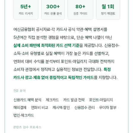
5년+
300+
80+
월 1회
카드 리서치
카드 상품 분석
심층 가이드
정기 재검토
여신금융협회 공시자료·각 카드사 공식 약관·혜택 설명서를
5년여간 직접 분석한 경험을 바탕으로, 단순 혜택 나열이 아닌
실제 소비 패턴에 최적화된 카드 선택 기준
을 제공합니다. 신용점수·
소득·소비 유형별로 실질 혜택이 가장 높은 카드를 선별하고,
연회비 대비 수익률 분석부터 포인트·마일리지 극대화 전략까지
소비자 관점에서 정직하고 실용적인 정보만 전달합니다.
특정
카드사 광고·제휴 없이 중립적이고 독립적인 가이드
를 지향합니다.
전문 분야
신용카드 혜택 분석
·
체크카드
·
카드 발급 전략
·
포인트·마일리지
·
해외결제
·
연회비 비교
·
캐시백·할인
·
신용점수 관리
·
무이자 할부
·
법인·체크카드
콘텐츠 검수 프로세스