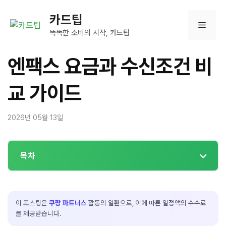
컨
카드팁
텐
메
츠
똑똑한 소비의 시작, 카드팁
로
뉴
건
엔팩스 요금과 수신조건 비
너
뛰
교 가이드
기
2026년 05월 13일
목차
이 포스팅은
쿠팡 파트너스
활동의 일환으로, 이에 따른 일정액의 수수료
를 제공받습니다.