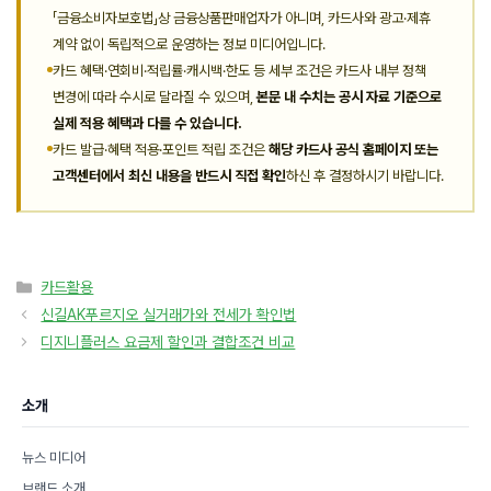
「금융소비자보호법」상 금융상품판매업자가 아니며, 카드사와 광고·제휴
계약 없이 독립적으로 운영하는 정보 미디어입니다.
카드 혜택·연회비·적립률·캐시백·한도 등 세부 조건은 카드사 내부 정책
변경에 따라 수시로 달라질 수 있으며,
본문 내 수치는 공시 자료 기준으로
실제 적용 혜택과 다를 수 있습니다.
카드 발급·혜택 적용·포인트 적립 조건은
해당 카드사 공식 홈페이지 또는
고객센터에서 최신 내용을 반드시 직접 확인
하신 후 결정하시기 바랍니다.
카
카드활용
테
신길AK푸르지오 실거래가와 전세가 확인법
고
디지니플러스 요금제 할인과 결합조건 비교
리
소개
뉴스 미디어
브랜드 소개