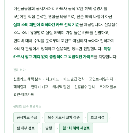
여신금융협회 공시자료·각 카드사 공식 약관·혜택 설명서를
5년여간 직접 분석한 경험을 바탕으로, 단순 혜택 나열이 아닌
실제 소비 패턴에 최적화된 카드 선택 기준
을 제공합니다. 신용점수·
소득·소비 유형별로 실질 혜택이 가장 높은 카드를 선별하고,
연회비 대비 수익률 분석부터 포인트·마일리지 극대화 전략까지
소비자 관점에서 정직하고 실용적인 정보만 전달합니다.
특정
카드사 광고·제휴 없이 중립적이고 독립적인 가이드
를 지향합니다.
전문 분야
신용카드 혜택 분석
·
체크카드
·
카드 발급 전략
·
포인트·마일리지
·
해외결제
·
연회비 비교
·
캐시백·할인
·
신용점수 관리
·
무이자 할부
·
법인·체크카드
콘텐츠 검수 프로세스
공시자료 수집
›
복수 카드사 교차 검증
›
초고 작성
›
팀 내부 검토
›
발행
›
월 1회 혜택 재검토