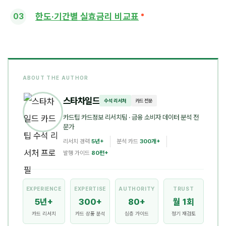
한도·기간별 실효금리 비교표
ABOUT THE AUTHOR
스타차일드
수석 리서처
카드 전문
카드팁 카드정보 리서치팀
· 금융 소비자 데이터 분석 전
문가
리서치 경력
5년+
분석 카드
300개+
발행 가이드
80편+
EXPERIENCE
EXPERTISE
AUTHORITY
TRUST
5년+
300+
80+
월 1회
카드 리서치
카드 상품 분석
심층 가이드
정기 재검토