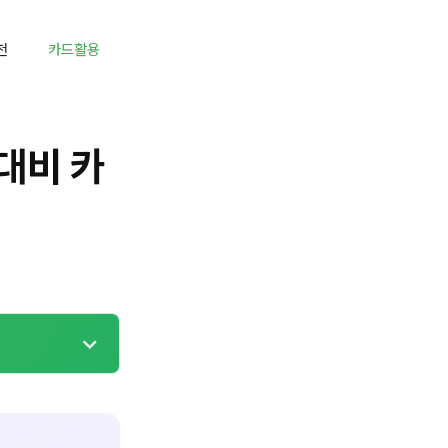
천
카드활용
대비 카