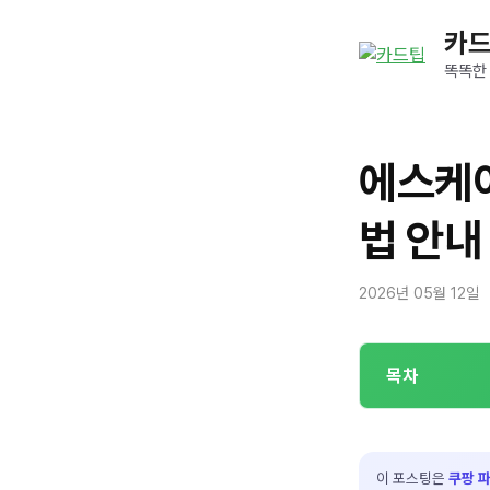
컨
카
텐
츠
똑똑한
로
건
너
에스케
뛰
기
법 안내
2026년 05월 12일
목차
이 포스팅은
쿠팡 