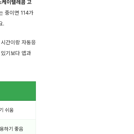
스케이텔레콤 고
 중이면 114가
요.
능 시간이랑 자동응
 있기보다 앱과
기 쉬움
이용하기 좋음