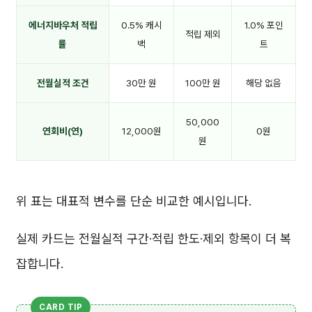
에너지바우처 적립
0.5% 캐시
1.0% 포인
적립 제외
률
백
트
전월실적 조건
30만 원
100만 원
해당 없음
50,000
연회비(연)
12,000원
0원
원
위 표는 대표적 변수를 단순 비교한 예시입니다.
실제 카드는 전월실적 구간·적립 한도·제외 항목이 더 복
잡합니다.