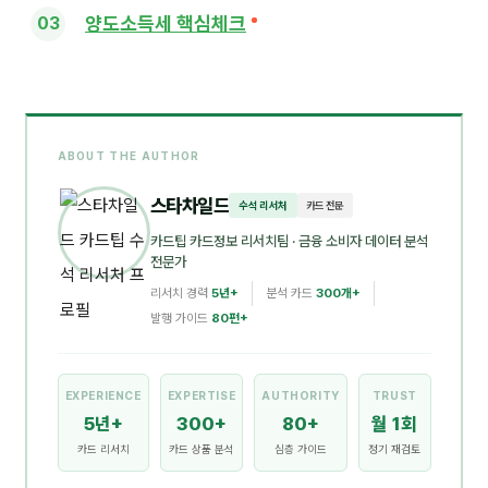
양도소득세 핵심체크
ABOUT THE AUTHOR
스타차일드
수석 리서처
카드 전문
카드팁 카드정보 리서치팀
· 금융 소비자 데이터 분석
전문가
리서치 경력
5년+
분석 카드
300개+
발행 가이드
80편+
EXPERIENCE
EXPERTISE
AUTHORITY
TRUST
5년+
300+
80+
월 1회
카드 리서치
카드 상품 분석
심층 가이드
정기 재검토