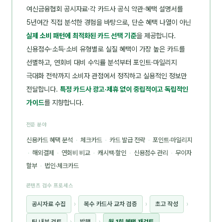
여신금융협회 공시자료·각 카드사 공식 약관·혜택 설명서를
5년여간 직접 분석한 경험을 바탕으로, 단순 혜택 나열이 아닌
실제 소비 패턴에 최적화된 카드 선택 기준
을 제공합니다.
신용점수·소득·소비 유형별로 실질 혜택이 가장 높은 카드를
선별하고, 연회비 대비 수익률 분석부터 포인트·마일리지
극대화 전략까지 소비자 관점에서 정직하고 실용적인 정보만
전달합니다.
특정 카드사 광고·제휴 없이 중립적이고 독립적인
가이드
를 지향합니다.
전문 분야
신용카드 혜택 분석
·
체크카드
·
카드 발급 전략
·
포인트·마일리지
·
해외결제
·
연회비 비교
·
캐시백·할인
·
신용점수 관리
·
무이자
할부
·
법인·체크카드
콘텐츠 검수 프로세스
공시자료 수집
›
복수 카드사 교차 검증
›
초고 작성
›
팀 내부 검토
›
발행
›
월 1회 혜택 재검토