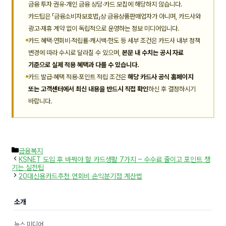
금융 투자 권유·개인 금융 상담·카드 모집에 해당하지 않습니다.
카드팁은 「금융소비자보호법」상 금융상품판매업자가 아니며, 카드사와
광고·제휴 계약 없이 독립적으로 운영하는 정보 미디어입니다.
카드 혜택·연회비·적립률·캐시백·한도 등 세부 조건은 카드사 내부 정책
변경에 따라 수시로 달라질 수 있으며,
본문 내 수치는 공시 자료
기준으로 실제 적용 혜택과 다를 수 있습니다.
카드 발급·혜택 적용·포인트 적립 조건은
해당 카드사 공식 홈페이지
또는 고객센터에서 최신 내용을 반드시 직접 확인
하신 후 결정하시기
바랍니다.
카
금융복지
테
KSNET 도입 후 바꿔야 할 카드생활 7가지 – 수수료 줄이고 포인트 챙
고
기는 실전팁
리
20대신용카드추천 연회비 손익분기점 계산법
소개
뉴스 미디어