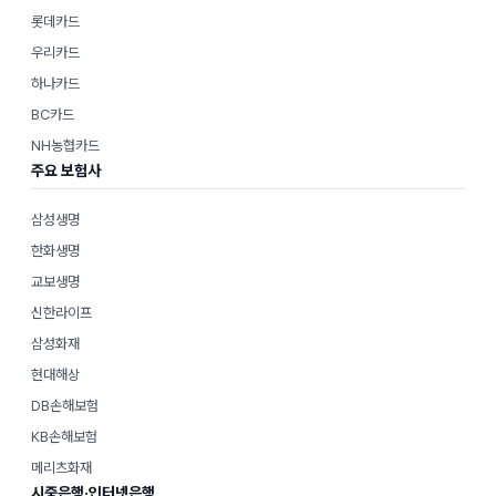
롯데카드
우리카드
하나카드
BC카드
NH농협카드
주요 보험사
삼성생명
한화생명
교보생명
신한라이프
삼성화재
현대해상
DB손해보험
KB손해보험
메리츠화재
시중은행·인터넷은행