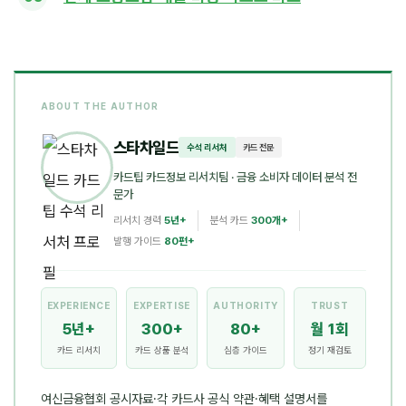
ABOUT THE AUTHOR
스타차일드
수석 리서처
카드 전문
카드팁 카드정보 리서치팀
· 금융 소비자 데이터 분석 전
문가
리서치 경력
5년+
분석 카드
300개+
발행 가이드
80편+
EXPERIENCE
EXPERTISE
AUTHORITY
TRUST
5년+
300+
80+
월 1회
카드 리서치
카드 상품 분석
심층 가이드
정기 재검토
여신금융협회 공시자료·각 카드사 공식 약관·혜택 설명서를