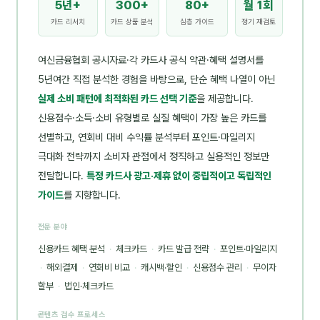
5년+
300+
80+
월 1회
카드 리서치
카드 상품 분석
심층 가이드
정기 재검토
여신금융협회 공시자료·각 카드사 공식 약관·혜택 설명서를
5년여간 직접 분석한 경험을 바탕으로, 단순 혜택 나열이 아닌
실제 소비 패턴에 최적화된 카드 선택 기준
을 제공합니다.
신용점수·소득·소비 유형별로 실질 혜택이 가장 높은 카드를
선별하고, 연회비 대비 수익률 분석부터 포인트·마일리지
극대화 전략까지 소비자 관점에서 정직하고 실용적인 정보만
전달합니다.
특정 카드사 광고·제휴 없이 중립적이고 독립적인
가이드
를 지향합니다.
전문 분야
신용카드 혜택 분석
·
체크카드
·
카드 발급 전략
·
포인트·마일리지
·
해외결제
·
연회비 비교
·
캐시백·할인
·
신용점수 관리
·
무이자
할부
·
법인·체크카드
콘텐츠 검수 프로세스