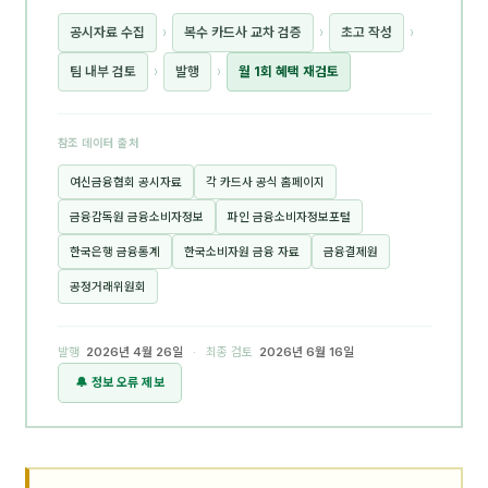
공시자료 수집
›
복수 카드사 교차 검증
›
초고 작성
›
팀 내부 검토
›
발행
›
월 1회 혜택 재검토
참조 데이터 출처
여신금융협회 공시자료
각 카드사 공식 홈페이지
금융감독원 금융소비자정보
파인 금융소비자정보포털
한국은행 금융통계
한국소비자원 금융 자료
금융결제원
공정거래위원회
발행
2026년 4월 26일
· 최종 검토
2026년 6월 16일
🔔 정보 오류 제보