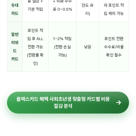
료 절감 +
+ 외화 수수
우대
만도 유
라 포인트 적
기본 적립
료 0~0.5%
카드
리)
립 제외 가능
포인트 적
일반
립 후 ALL
1~2% 적립
포인트 전환
리워
전환 가능
(전환 손실
낮음
수수료/비율
드
(전환률 확
가능)
확인 필수
카드
인)
플렉스카드 혜택 사회초년생 맞춤형 카드별 비용
절감 분석