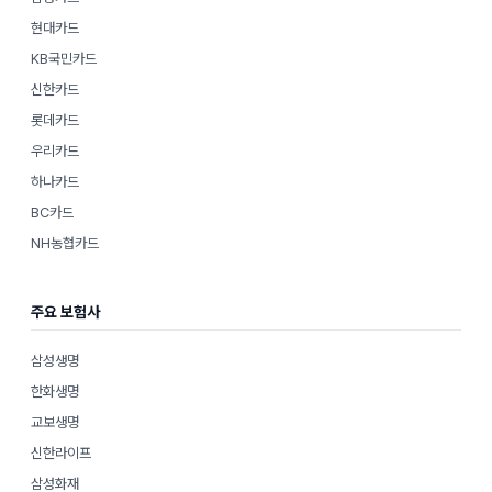
현대카드
KB국민카드
신한카드
롯데카드
우리카드
하나카드
BC카드
NH농협카드
주요 보험사
삼성생명
한화생명
교보생명
신한라이프
삼성화재