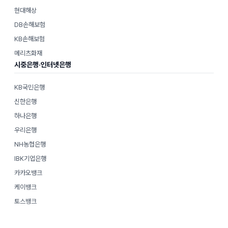
현대해상
DB손해보험
KB손해보험
메리츠화재
시중은행·인터넷은행
KB국민은행
신한은행
하나은행
우리은행
NH농협은행
IBK기업은행
카카오뱅크
케이뱅크
토스뱅크