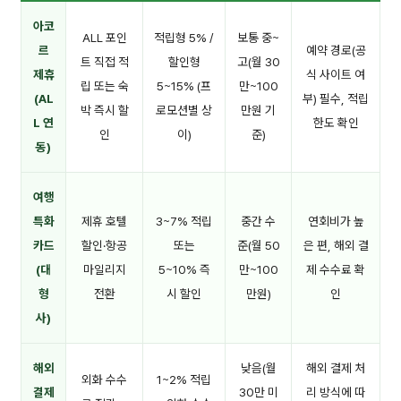
아코
ALL 포인
적립형 5% /
보통 중~
르
예약 경로(공
트 직접 적
할인형
고(월 30
제휴
식 사이트 여
립 또는 숙
5~15% (프
만~100
(AL
부) 필수, 적립
박 즉시 할
로모션별 상
만원 기
L 연
한도 확인
인
이)
준)
동)
여행
특화
제휴 호텔
3~7% 적립
중간 수
연회비가 높
카드
할인·항공
또는
준(월 50
은 편, 해외 결
(대
마일리지
5~10% 즉
만~100
제 수수료 확
형
전환
시 할인
만원)
인
사)
해외
낮음(월
해외 결제 처
외화 수수
1~2% 적립
결제
30만 미
리 방식에 따