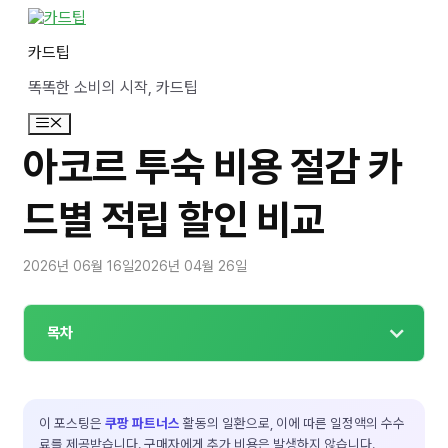
컨
텐
카드팁
츠
로
똑똑한 소비의 시작, 카드팁
건
너
메
뛰
뉴
기
아코르 투숙 비용 절감 카
드별 적립 할인 비교
2026년 06월 16일
2026년 04월 26일
목차
이 포스팅은
쿠팡 파트너스
활동의 일환으로, 이에 따른 일정액의 수수
료를 제공받습니다. 구매자에게 추가 비용은 발생하지 않습니다.