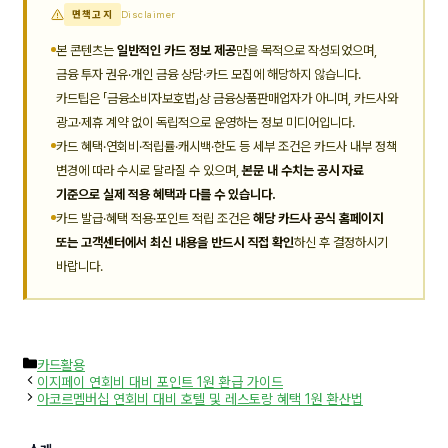
면책고지
Disclaimer
본 콘텐츠는
일반적인 카드 정보 제공
만을 목적으로 작성되었으며,
금융 투자 권유·개인 금융 상담·카드 모집에 해당하지 않습니다.
카드팁은 「금융소비자보호법」상 금융상품판매업자가 아니며, 카드사와
광고·제휴 계약 없이 독립적으로 운영하는 정보 미디어입니다.
카드 혜택·연회비·적립률·캐시백·한도 등 세부 조건은 카드사 내부 정책
변경에 따라 수시로 달라질 수 있으며,
본문 내 수치는 공시 자료
기준으로 실제 적용 혜택과 다를 수 있습니다.
카드 발급·혜택 적용·포인트 적립 조건은
해당 카드사 공식 홈페이지
또는 고객센터에서 최신 내용을 반드시 직접 확인
하신 후 결정하시기
바랍니다.
카
카드활용
테
이지페이 연회비 대비 포인트 1원 환급 가이드
고
아코르멤버십 연회비 대비 호텔 및 레스토랑 혜택 1원 환산법
리