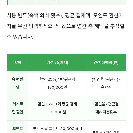
사용 빈도(숙박·외식 횟수), 평균 결제액, 포인트 환산가
치를 우선 입력하세요. 세 값으로 연간 총 혜택을 추정할
수 있습니다.
항목
가정 값(예시)
연간 혜택액(원)
숙박 할
할인 20%, 1박 평균가
(할인율×평균가)×
인
150,000원
숙박수
레스토
할인 15%, 1회 평균 결제
(할인율×평균결
랑 할인
30,000원
제)×이용횟수
포인트
연간 적립 포인트 30,000pt, 1
포인트×환산가치