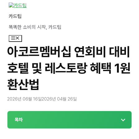
컨
텐
카드팁
츠
로
똑똑한 소비의 시작, 카드팁
건
너
메
뛰
뉴
기
아코르멤버십 연회비 대비
호텔 및 레스토랑 혜택 1원
환산법
2026년 06월 16일
2026년 04월 26일
목차