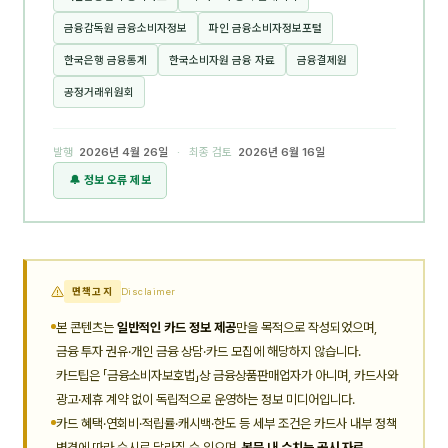
금융감독원 금융소비자정보
파인 금융소비자정보포털
한국은행 금융통계
한국소비자원 금융 자료
금융결제원
공정거래위원회
발행
2026년 4월 26일
· 최종 검토
2026년 6월 16일
🔔 정보 오류 제보
면책고지
Disclaimer
본 콘텐츠는
일반적인 카드 정보 제공
만을 목적으로 작성되었으며,
금융 투자 권유·개인 금융 상담·카드 모집에 해당하지 않습니다.
카드팁은 「금융소비자보호법」상 금융상품판매업자가 아니며, 카드사와
광고·제휴 계약 없이 독립적으로 운영하는 정보 미디어입니다.
카드 혜택·연회비·적립률·캐시백·한도 등 세부 조건은 카드사 내부 정책
변경에 따라 수시로 달라질 수 있으며,
본문 내 수치는 공시 자료