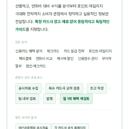
선별하고, 연회비 대비 수익률 분석부터 포인트·마일리지
극대화 전략까지 소비자 관점에서 정직하고 실용적인 정보만
전달합니다.
특정 카드사 광고·제휴 없이 중립적이고 독립적인
가이드
를 지향합니다.
전문 분야
신용카드 혜택 분석
·
체크카드
·
카드 발급 전략
·
포인트·마일리지
·
해외결제
·
연회비 비교
·
캐시백·할인
·
신용점수 관리
·
무이자
할부
·
법인·체크카드
콘텐츠 검수 프로세스
공시자료 수집
›
복수 카드사 교차 검증
›
초고 작성
›
팀 내부 검토
›
발행
›
월 1회 혜택 재검토
참조 데이터 출처
여신금융협회 공시자료
각 카드사 공식 홈페이지