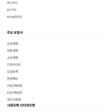
하나카드
BC카드
NH농협카드
주요 보험사
삼성생명
한화생명
교보생명
신한라이프
삼성화재
현대해상
DB손해보험
KB손해보험
메리츠화재
시중은행·인터넷은행