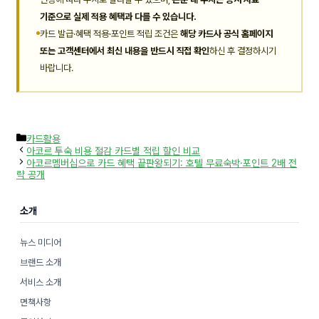
기준으로 실제 적용 혜택과 다를 수 있습니다.
카드 발급·혜택 적용·포인트 적립 조건은
해당 카드사 공식 홈페이지
또는 고객센터에서 최신 내용을 반드시 직접 확인
하신 후 결정하시기
바랍니다.
카
카드활용
테
아코르 투숙 비용 절감 카드별 적립 할인 비교
고
아코르멤버십으로 카드 혜택 끝판왕되기: 호텔 무료숙박·포인트 2배 전
리
략 공개
소개
뉴스 미디어
브랜드 소개
서비스 소개
면책사항