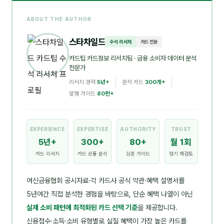
ABOUT THE AUTHOR
스타차일드
수석 리서처
카드 전문
카드팁 카드정보 리서치팀
· 금융 소비자 데이터 분석
전문가
리서치 경력
5년+
분석 카드
300개+
발행 가이드
80편+
EXPERIENCE
EXPERTISE
AUTHORITY
TRUST
5년+
300+
80+
월 1회
카드 리서치
카드 상품 분석
심층 가이드
정기 재검토
여신금융협회 공시자료·각 카드사 공식 약관·혜택 설명서를
5년여간 직접 분석한 경험을 바탕으로, 단순 혜택 나열이 아닌
실제 소비 패턴에 최적화된 카드 선택 기준
을 제공합니다.
신용점수·소득·소비 유형별로 실질 혜택이 가장 높은 카드를