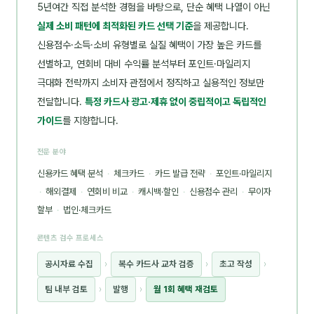
5년여간 직접 분석한 경험을 바탕으로, 단순 혜택 나열이 아닌
실제 소비 패턴에 최적화된 카드 선택 기준
을 제공합니다.
신용점수·소득·소비 유형별로 실질 혜택이 가장 높은 카드를
선별하고, 연회비 대비 수익률 분석부터 포인트·마일리지
극대화 전략까지 소비자 관점에서 정직하고 실용적인 정보만
전달합니다.
특정 카드사 광고·제휴 없이 중립적이고 독립적인
가이드
를 지향합니다.
전문 분야
신용카드 혜택 분석
·
체크카드
·
카드 발급 전략
·
포인트·마일리지
·
해외결제
·
연회비 비교
·
캐시백·할인
·
신용점수 관리
·
무이자
할부
·
법인·체크카드
콘텐츠 검수 프로세스
공시자료 수집
›
복수 카드사 교차 검증
›
초고 작성
›
팀 내부 검토
›
발행
›
월 1회 혜택 재검토