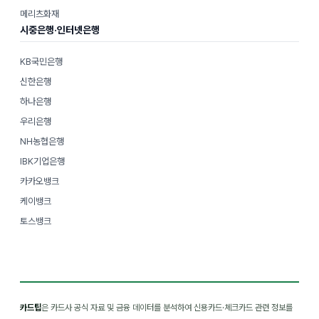
메리츠화재
시중은행·인터넷은행
KB국민은행
신한은행
하나은행
우리은행
NH농협은행
IBK기업은행
카카오뱅크
케이뱅크
토스뱅크
카드팁
은 카드사 공식 자료 및 금융 데이터를 분석하여 신용카드·체크카드 관련 정보를