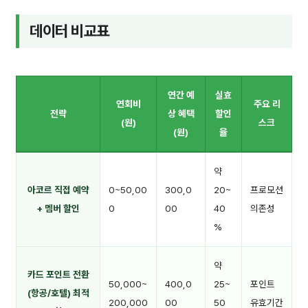
데이터 비교표
연간 예
실효
연회비
주요 리
전략
상 혜택
할인
(원)
스크
(원)
율
약
아코르 직접 예약
0~50,00
300,0
20~
프로모션
+ 멤버 할인
0
00
40
의존성
%
약
카드 포인트 전환
50,000~
400,0
25~
포인트
(항공/호텔) 최적
200,000
00
50
유효기간