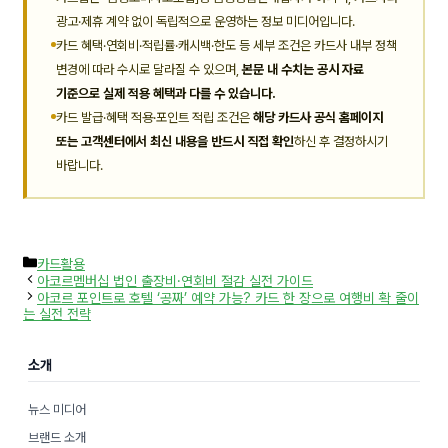
광고·제휴 계약 없이 독립적으로 운영하는 정보 미디어입니다.
카드 혜택·연회비·적립률·캐시백·한도 등 세부 조건은 카드사 내부 정책
변경에 따라 수시로 달라질 수 있으며,
본문 내 수치는 공시 자료
기준으로 실제 적용 혜택과 다를 수 있습니다.
카드 발급·혜택 적용·포인트 적립 조건은
해당 카드사 공식 홈페이지
또는 고객센터에서 최신 내용을 반드시 직접 확인
하신 후 결정하시기
바랍니다.
카
카드활용
테
아코르멤버십 법인 출장비·연회비 절감 실전 가이드
고
아코르 포인트로 호텔 ‘공짜’ 예약 가능? 카드 한 장으로 여행비 확 줄이
리
는 실전 전략
소개
뉴스 미디어
브랜드 소개