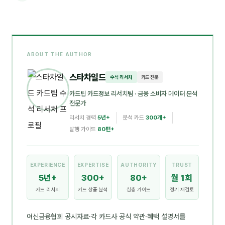
ABOUT THE AUTHOR
스타차일드
수석 리서처
카드 전문
카드팁 카드정보 리서치팀
· 금융 소비자 데이터 분석
전문가
리서치 경력
5년+
분석 카드
300개+
발행 가이드
80편+
EXPERIENCE
EXPERTISE
AUTHORITY
TRUST
5년+
300+
80+
월 1회
카드 리서치
카드 상품 분석
심층 가이드
정기 재검토
여신금융협회 공시자료·각 카드사 공식 약관·혜택 설명서를