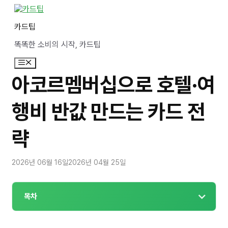
컨
텐
카드팁
츠
로
똑똑한 소비의 시작, 카드팁
건
너
메
뛰
뉴
기
아코르멤버십으로 호텔·여
행비 반값 만드는 카드 전
략
2026년 06월 16일
2026년 04월 25일
목차