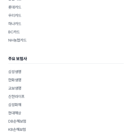
롯데카드
우리카드
하나카드
BC카드
NH농협카드
주요 보험사
삼성생명
한화생명
교보생명
신한라이프
삼성화재
현대해상
DB손해보험
KB손해보험