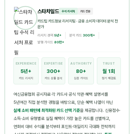
스타차일드
수석 리서처
카드 전문
카드팁 카드정보 리서치팀
· 금융 소비자 데이터 분석 전
문가
리서치 경력
5년+
분석 카드
300개+
발행 가이드
80편+
EXPERIENCE
EXPERTISE
AUTHORITY
TRUST
5년+
300+
80+
월 1회
카드 리서치
카드 상품 분석
심층 가이드
정기 재검토
여신금융협회 공시자료·각 카드사 공식 약관·혜택 설명서를
5년여간 직접 분석한 경험을 바탕으로, 단순 혜택 나열이 아닌
실제 소비 패턴에 최적화된 카드 선택 기준
을 제공합니다. 신용점수·
소득·소비 유형별로 실질 혜택이 가장 높은 카드를 선별하고,
연회비 대비 수익률 분석부터 포인트·마일리지 극대화 전략까지