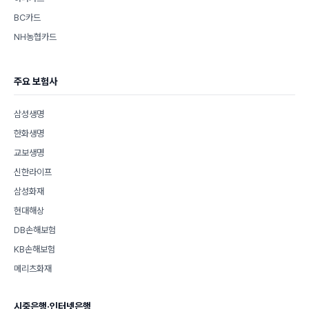
BC카드
NH농협카드
주요 보험사
삼성생명
한화생명
교보생명
신한라이프
삼성화재
현대해상
DB손해보험
KB손해보험
메리츠화재
시중은행·인터넷은행