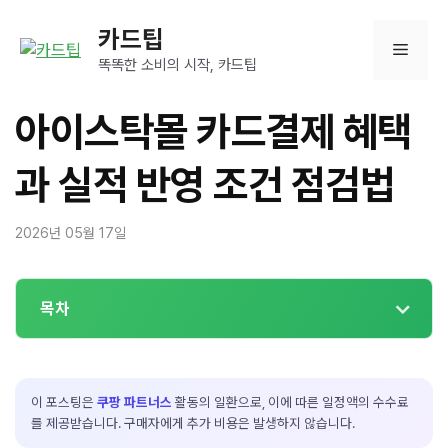
컨
카드팁
텐
메
츠
똑똑한 소비의 시작, 카드팁
로
뉴
건
아이스탁몰 카드결제 혜택
너
뛰
과 실적 반영 조건 점검법
기
2026년 05월 17일
목차
이 포스팅은
쿠팡 파트너스
활동의 일환으로, 이에 따른 일정액의 수수료
를 제공받습니다. 구매자에게 추가 비용은 발생하지 않습니다.