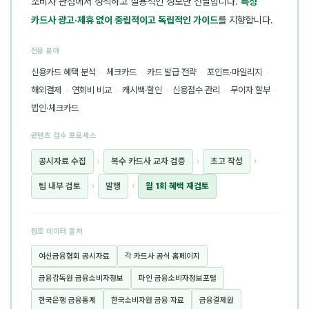
소비자 관점에서 정직하고 실용적인 정보만 전달합니다.
특정
카드사 광고·제휴 없이 중립적이고 독립적인 가이드
를 지향합니다.
전문 분야
신용카드 혜택 분석
·
체크카드
·
카드 발급 전략
·
포인트·마일리지
·
해외결제
·
연회비 비교
·
캐시백·할인
·
신용점수 관리
·
무이자 할부
·
법인·체크카드
콘텐츠 검수 프로세스
공시자료 수집
›
복수 카드사 교차 검증
›
초고 작성
›
팀 내부 검토
›
발행
›
월 1회 혜택 재검토
참조 데이터 출처
여신금융협회 공시자료
각 카드사 공식 홈페이지
금융감독원 금융소비자정보
파인 금융소비자정보포털
한국은행 금융통계
한국소비자원 금융 자료
금융결제원