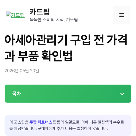
컨
카드팁
텐
메
츠
똑똑한 소비의 시작, 카드팁
로
뉴
건
아세아관리기 구입 전 가격
너
뛰
과 부품 확인법
기
2026년 05월 20일
목차
이 포스팅은
쿠팡 파트너스
활동의 일환으로, 이에 따른 일정액의 수수료
를 제공받습니다. 구매자에게 추가 비용은 발생하지 않습니다.