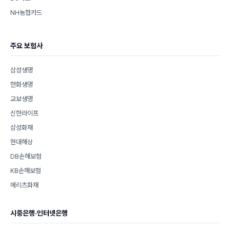
NH농협카드
주요 보험사
삼성생명
한화생명
교보생명
신한라이프
삼성화재
현대해상
DB손해보험
KB손해보험
메리츠화재
시중은행·인터넷은행