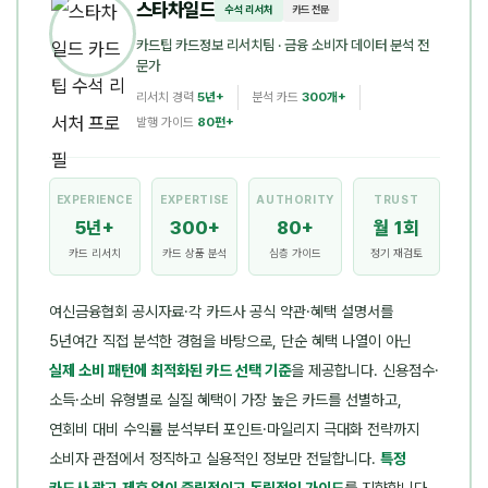
스타차일드
수석 리서처
카드 전문
카드팁 카드정보 리서치팀
· 금융 소비자 데이터 분석 전
문가
리서치 경력
5년+
분석 카드
300개+
발행 가이드
80편+
EXPERIENCE
EXPERTISE
AUTHORITY
TRUST
5년+
300+
80+
월 1회
카드 리서치
카드 상품 분석
심층 가이드
정기 재검토
여신금융협회 공시자료·각 카드사 공식 약관·혜택 설명서를
5년여간 직접 분석한 경험을 바탕으로, 단순 혜택 나열이 아닌
실제 소비 패턴에 최적화된 카드 선택 기준
을 제공합니다. 신용점수·
소득·소비 유형별로 실질 혜택이 가장 높은 카드를 선별하고,
연회비 대비 수익률 분석부터 포인트·마일리지 극대화 전략까지
소비자 관점에서 정직하고 실용적인 정보만 전달합니다.
특정