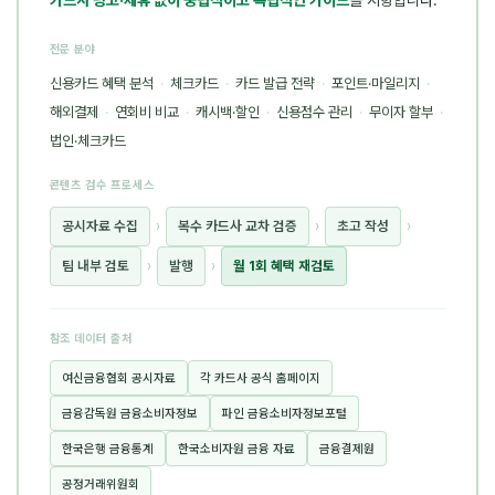
카드사 광고·제휴 없이 중립적이고 독립적인 가이드
를 지향합니다.
전문 분야
신용카드 혜택 분석
·
체크카드
·
카드 발급 전략
·
포인트·마일리지
·
해외결제
·
연회비 비교
·
캐시백·할인
·
신용점수 관리
·
무이자 할부
·
법인·체크카드
콘텐츠 검수 프로세스
공시자료 수집
›
복수 카드사 교차 검증
›
초고 작성
›
팀 내부 검토
›
발행
›
월 1회 혜택 재검토
참조 데이터 출처
여신금융협회 공시자료
각 카드사 공식 홈페이지
금융감독원 금융소비자정보
파인 금융소비자정보포털
한국은행 금융통계
한국소비자원 금융 자료
금융결제원
공정거래위원회