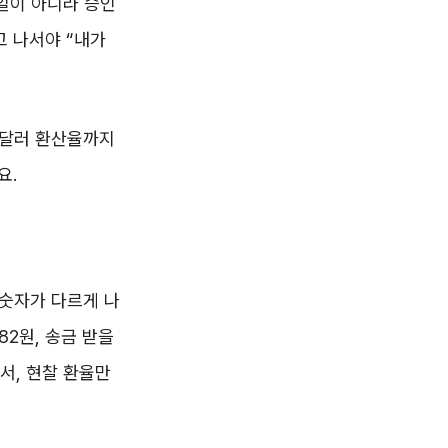
일이 아니라 승인
고 나서야 “내가
 달러 환산율까지
요.
 숫자가 다르게 나
.82원, 송금 받을
서, 현찰 환율만