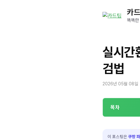
컨
카
텐
츠
똑똑한
로
건
너
실시간환
뛰
기
검법
2026년 05월 08일
목차
이 포스팅은
쿠팡 