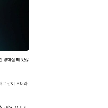
깐 멍해질 때 있잖
바로 감이 오더라
달라져요. 여기에