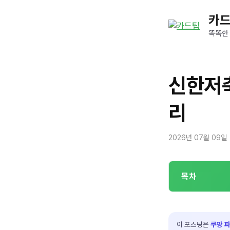
컨
카
텐
츠
똑똑한
로
건
너
신한저축
뛰
기
리
2026년 07월 09일
목차
이 포스팅은
쿠팡 