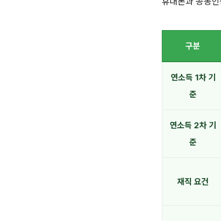
휴대폰과 공동인
구분
연소득 1차 기
준
연소득 2차 기
준
재직 요건