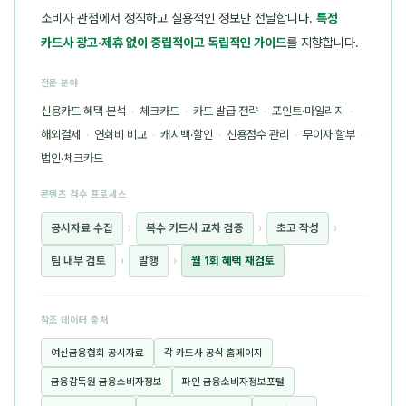
소비자 관점에서 정직하고 실용적인 정보만 전달합니다.
특정
카드사 광고·제휴 없이 중립적이고 독립적인 가이드
를 지향합니다.
전문 분야
신용카드 혜택 분석
·
체크카드
·
카드 발급 전략
·
포인트·마일리지
·
해외결제
·
연회비 비교
·
캐시백·할인
·
신용점수 관리
·
무이자 할부
·
법인·체크카드
콘텐츠 검수 프로세스
공시자료 수집
›
복수 카드사 교차 검증
›
초고 작성
›
팀 내부 검토
›
발행
›
월 1회 혜택 재검토
참조 데이터 출처
여신금융협회 공시자료
각 카드사 공식 홈페이지
금융감독원 금융소비자정보
파인 금융소비자정보포털