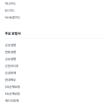
하나카드
BC카드
NH농협카드
주요 보험사
삼성생명
한화생명
교보생명
신한라이프
삼성화재
현대해상
DB손해보험
KB손해보험
메리츠화재