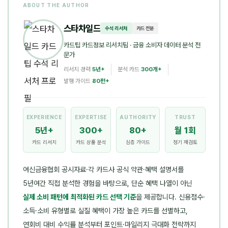
ABOUT THE AUTHOR
스타차일드
수석 리서처
카드 전문
카드팁 카드정보 리서치팀
· 금융 소비자 데이터 분석 전
문가
리서치 경력
5년+
분석 카드
300개+
발행 가이드
80편+
EXPERIENCE
EXPERTISE
AUTHORITY
TRUST
5년+
300+
80+
월 1회
카드 리서치
카드 상품 분석
심층 가이드
정기 재검토
여신금융협회 공시자료·각 카드사 공식 약관·혜택 설명서를
5년여간 직접 분석한 경험을 바탕으로, 단순 혜택 나열이 아닌
실제 소비 패턴에 최적화된 카드 선택 기준
을 제공합니다. 신용점수·
소득·소비 유형별로 실질 혜택이 가장 높은 카드를 선별하고,
연회비 대비 수익률 분석부터 포인트·마일리지 극대화 전략까지