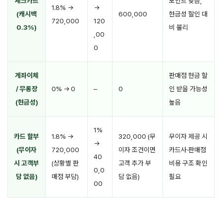
체크카드
포인트 낮음,
1.8% →
→
(캐시백
600,000
현금성 할인 대
720,000
120
0.3%)
비 불리
,00
0
계좌이체
판매점 현금 할
/ 무통장
0% → 0
–
0
인 받을 가능성
(현금성)
높음
1%
카드 할부
1.8% →
320,000 (무
무이자 제공 시
→
(무이자
720,000
이자 조건이면
카드사·판매점
40
시 고객부
(상황별 판
고객 추가 부
비용 구조 확인
0,0
담 없음)
매점 부담)
담 없음)
필요
00