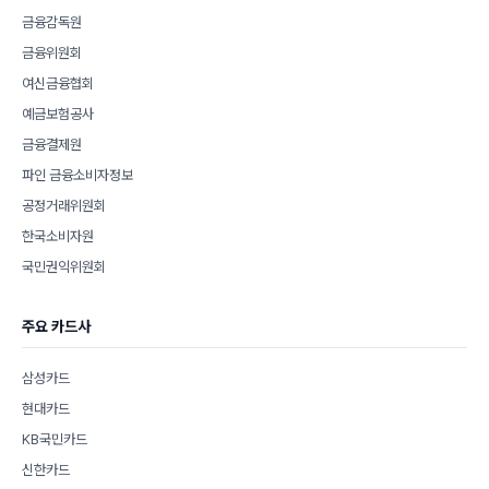
금융감독원
금융위원회
여신금융협회
예금보험공사
금융결제원
파인 금융소비자정보
공정거래위원회
한국소비자원
국민권익위원회
주요 카드사
삼성카드
현대카드
KB국민카드
신한카드