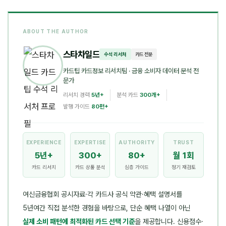
ABOUT THE AUTHOR
스타차일드
수석 리서처
카드 전문
카드팁 카드정보 리서치팀
· 금융 소비자 데이터 분석 전
문가
리서치 경력
5년+
분석 카드
300개+
발행 가이드
80편+
EXPERIENCE
EXPERTISE
AUTHORITY
TRUST
5년+
300+
80+
월 1회
카드 리서치
카드 상품 분석
심층 가이드
정기 재검토
여신금융협회 공시자료·각 카드사 공식 약관·혜택 설명서를
5년여간 직접 분석한 경험을 바탕으로, 단순 혜택 나열이 아닌
실제 소비 패턴에 최적화된 카드 선택 기준
을 제공합니다. 신용점수·