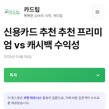
컨
카드팁
텐
메
츠
똑똑한 소비의 시작, 카드팁
로
뉴
건
신용카드 추천 추천 프리미
너
뛰
엄 vs 캐시백 수익성
기
2026년 04월 06일
목차
이 포스팅은
쿠팡 파트너스
활동의 일환으로, 이에 따른 일정액의 수수료
를 제공받습니다.