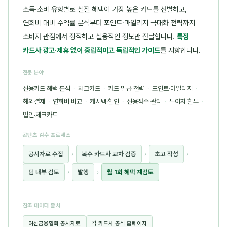
소득·소비 유형별로 실질 혜택이 가장 높은 카드를 선별하고,
연회비 대비 수익률 분석부터 포인트·마일리지 극대화 전략까지
소비자 관점에서 정직하고 실용적인 정보만 전달합니다.
특정
카드사 광고·제휴 없이 중립적이고 독립적인 가이드
를 지향합니다.
전문 분야
신용카드 혜택 분석
·
체크카드
·
카드 발급 전략
·
포인트·마일리지
·
해외결제
·
연회비 비교
·
캐시백·할인
·
신용점수 관리
·
무이자 할부
·
법인·체크카드
콘텐츠 검수 프로세스
공시자료 수집
›
복수 카드사 교차 검증
›
초고 작성
›
팀 내부 검토
›
발행
›
월 1회 혜택 재검토
참조 데이터 출처
여신금융협회 공시자료
각 카드사 공식 홈페이지