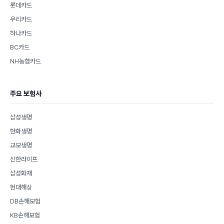
롯데카드
우리카드
하나카드
BC카드
NH농협카드
주요 보험사
삼성생명
한화생명
교보생명
신한라이프
삼성화재
현대해상
DB손해보험
KB손해보험