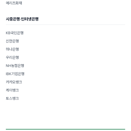
메리츠화재
시중은행·인터넷은행
KB국민은행
신한은행
하나은행
우리은행
NH농협은행
IBK기업은행
카카오뱅크
케이뱅크
토스뱅크