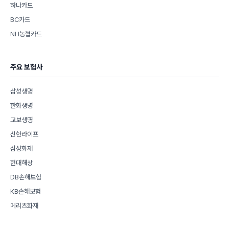
하나카드
BC카드
NH농협카드
주요 보험사
삼성생명
한화생명
교보생명
신한라이프
삼성화재
현대해상
DB손해보험
KB손해보험
메리츠화재