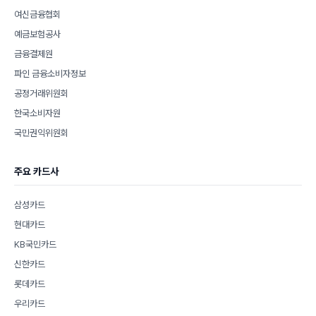
여신금융협회
예금보험공사
금융결제원
파인 금융소비자정보
공정거래위원회
한국소비자원
국민권익위원회
주요 카드사
삼성카드
현대카드
KB국민카드
신한카드
롯데카드
우리카드