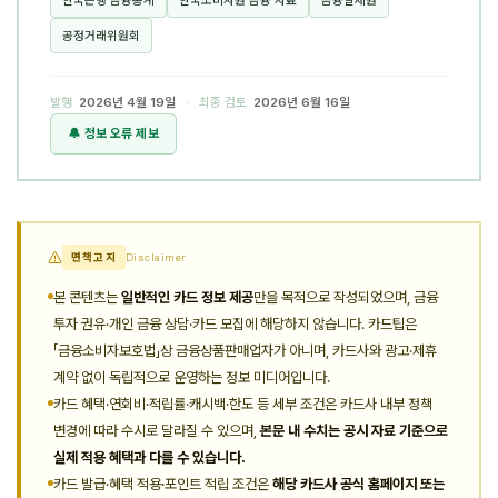
한국은행 금융통계
한국소비자원 금융 자료
금융결제원
공정거래위원회
발행
2026년 4월 19일
· 최종 검토
2026년 6월 16일
🔔 정보 오류 제보
면책고지
Disclaimer
본 콘텐츠는
일반적인 카드 정보 제공
만을 목적으로 작성되었으며, 금융
투자 권유·개인 금융 상담·카드 모집에 해당하지 않습니다. 카드팁은
「금융소비자보호법」상 금융상품판매업자가 아니며, 카드사와 광고·제휴
계약 없이 독립적으로 운영하는 정보 미디어입니다.
카드 혜택·연회비·적립률·캐시백·한도 등 세부 조건은 카드사 내부 정책
변경에 따라 수시로 달라질 수 있으며,
본문 내 수치는 공시 자료 기준으로
실제 적용 혜택과 다를 수 있습니다.
카드 발급·혜택 적용·포인트 적립 조건은
해당 카드사 공식 홈페이지 또는