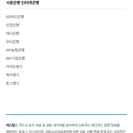
시중은행·인터넷은행
KB국민은행
신한은행
하나은행
우리은행
NH농협은행
IBK기업은행
카카오뱅크
케이뱅크
토스뱅크
카드팁
은 카드사 공식 자료 및 금융 데이터를 분석하여 신용카드·체크카드 관련 정보를
제공하는 블로그 미디어이며, 금융소비자보호법에 따른 금융 상품 판매·중개 또는 실질적인