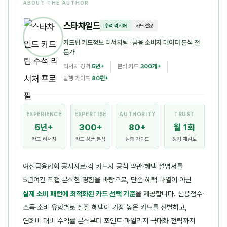
ABOUT THE AUTHOR
스타차일드
수석 리서처
카드 전문
카드팁 카드정보 리서치팀
· 금융 소비자 데이터 분석 전
문가
리서치 경력
5년+
분석 카드
300개+
발행 가이드
80편+
EXPERIENCE
EXPERTISE
AUTHORITY
TRUST
5년+
300+
80+
월 1회
카드 리서치
카드 상품 분석
심층 가이드
정기 재검토
여신금융협회 공시자료·각 카드사 공식 약관·혜택 설명서를
5년여간 직접 분석한 경험을 바탕으로, 단순 혜택 나열이 아닌
실제 소비 패턴에 최적화된 카드 선택 기준
을 제공합니다. 신용점수·
소득·소비 유형별로 실질 혜택이 가장 높은 카드를 선별하고,
연회비 대비 수익률 분석부터 포인트·마일리지 극대화 전략까지