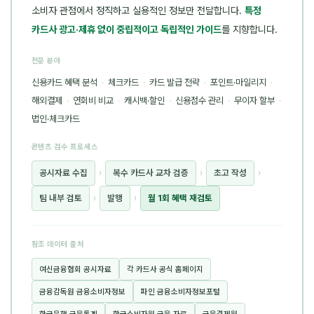
소비자 관점에서 정직하고 실용적인 정보만 전달합니다.
특정
카드사 광고·제휴 없이 중립적이고 독립적인 가이드
를 지향합니다.
전문 분야
신용카드 혜택 분석
·
체크카드
·
카드 발급 전략
·
포인트·마일리지
·
해외결제
·
연회비 비교
·
캐시백·할인
·
신용점수 관리
·
무이자 할부
·
법인·체크카드
콘텐츠 검수 프로세스
공시자료 수집
›
복수 카드사 교차 검증
›
초고 작성
›
팀 내부 검토
›
발행
›
월 1회 혜택 재검토
참조 데이터 출처
여신금융협회 공시자료
각 카드사 공식 홈페이지
금융감독원 금융소비자정보
파인 금융소비자정보포털