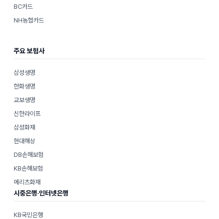
BC카드
NH농협카드
주요 보험사
삼성생명
한화생명
교보생명
신한라이프
삼성화재
현대해상
DB손해보험
KB손해보험
메리츠화재
시중은행·인터넷은행
KB국민은행