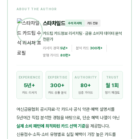
ABOUT THE AUTHOR
스타차일드
수석 리서처
카드 전문
카드팁 카드정보 리서치팀
· 금융 소비자 데이터 분석
전문가
리서치 경력
5년+
분석 카드
300개+
발행 가이드
80편+
EXPERIENCE
EXPERTISE
AUTHORITY
TRUST
5년+
300+
80+
월 1회
카드 리서치
카드 상품 분석
심층 가이드
정기 재검토
여신금융협회 공시자료·각 카드사 공식 약관·혜택 설명서를
5년여간 직접 분석한 경험을 바탕으로, 단순 혜택 나열이 아닌
실제 소비 패턴에 최적화된 카드 선택 기준
을 제공합니다.
신용점수·소득·소비 유형별로 실질 혜택이 가장 높은 카드를