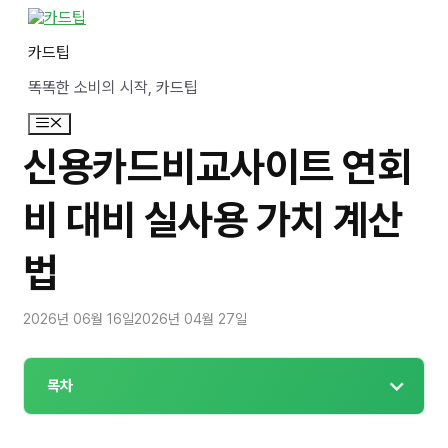
컨
텐
카드팁
츠
로
똑똑한 소비의 시작, 카드팁
건
너
메
뛰
뉴
기
신용카드비교사이트 연회
비 대비 실사용 가치 계산
법
2026년 06월 16일
2026년 04월 27일
목차