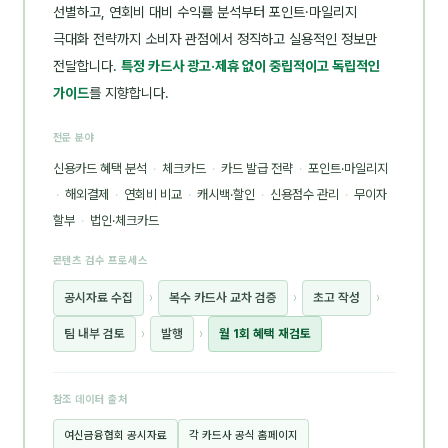
선별하고, 연회비 대비 수익률 분석부터 포인트·마일리지
극대화 전략까지 소비자 관점에서 정직하고 실용적인 정보만
전달합니다.
특정 카드사 광고·제휴 없이 중립적이고 독립적인
가이드
를 지향합니다.
전문 분야
신용카드 혜택 분석
·
체크카드
·
카드 발급 전략
·
포인트·마일리지
·
해외결제
·
연회비 비교
·
캐시백·할인
·
신용점수 관리
·
무이자
할부
·
법인·체크카드
콘텐츠 검수 프로세스
공시자료 수집
›
복수 카드사 교차 검증
›
초고 작성
›
팀 내부 검토
›
발행
›
월 1회 혜택 재검토
참조 데이터 출처
여신금융협회 공시자료
각 카드사 공식 홈페이지