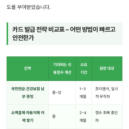
도를 부여받았습니다.
카드 발급 전략 비교표 – 어떤 방법이 빠르고
안전한가
기대되는 신
소요
전략
권장 대상
용점수 개선
기간
국민연금·건강보험 납
1~3
프리랜서, 일시
중~상
부 증빙
개월
적 무직자
소액결제·자동이체 이
2~4
점수 회복 중인
중
력 쌓기
개월
자