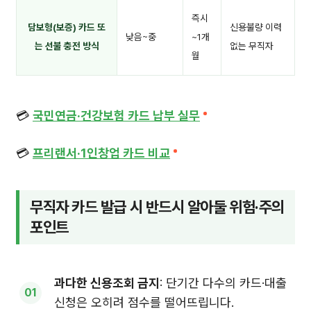
즉시
담보형(보증) 카드 또
신용불량 이력
낮음~중
~1개
는 선불 충전 방식
없는 무직자
월
💳
국민연금·건강보험 카드 납부 실무
💳
프리랜서·1인창업 카드 비교
무직자 카드 발급 시 반드시 알아둘 위험·주의
포인트
과다한 신용조회 금지
: 단기간 다수의 카드·대출
신청은 오히려 점수를 떨어뜨립니다.