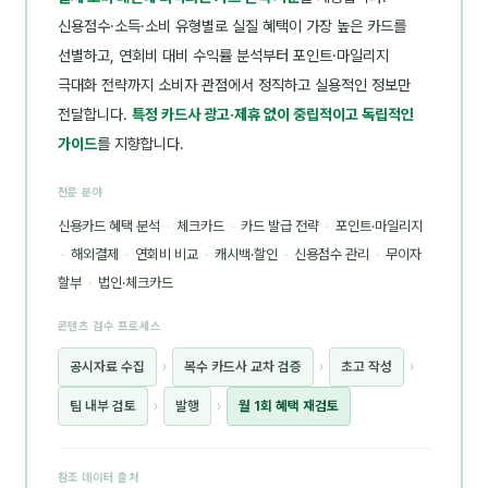
신용점수·소득·소비 유형별로 실질 혜택이 가장 높은 카드를
선별하고, 연회비 대비 수익률 분석부터 포인트·마일리지
극대화 전략까지 소비자 관점에서 정직하고 실용적인 정보만
전달합니다.
특정 카드사 광고·제휴 없이 중립적이고 독립적인
가이드
를 지향합니다.
전문 분야
신용카드 혜택 분석
·
체크카드
·
카드 발급 전략
·
포인트·마일리지
·
해외결제
·
연회비 비교
·
캐시백·할인
·
신용점수 관리
·
무이자
할부
·
법인·체크카드
콘텐츠 검수 프로세스
공시자료 수집
›
복수 카드사 교차 검증
›
초고 작성
›
팀 내부 검토
›
발행
›
월 1회 혜택 재검토
참조 데이터 출처