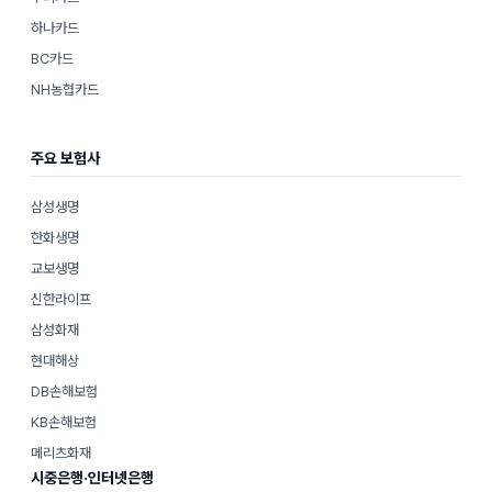
하나카드
BC카드
NH농협카드
주요 보험사
삼성생명
한화생명
교보생명
신한라이프
삼성화재
현대해상
DB손해보험
KB손해보험
메리츠화재
시중은행·인터넷은행