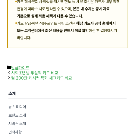
카드 혜택·연회비·적립률·캐시백·한도 등 세부 조건은 카드사 내부 정책
변경에 따라 수시로 달라질 수 있으며,
본문 내 수치는 공시 자료
기준으로 실제 적용 혜택과 다를 수 있습니다.
카드 발급·혜택 적용·포인트 적립 조건은
해당 카드사 공식 홈페이지
또는 고객센터에서 최신 내용을 반드시 직접 확인
하신 후 결정하시기
바랍니다.
카
발급가이드
테
사회초년생 무실적 카드 비교
고
월 200만 캐시백 특화 체크카드 비교
리
소개
뉴스 미디어
브랜드 소개
서비스 소개
면책사항