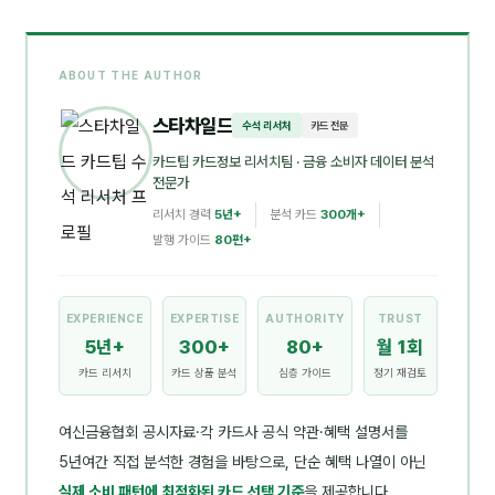
ABOUT THE AUTHOR
스타차일드
수석 리서처
카드 전문
카드팁 카드정보 리서치팀
· 금융 소비자 데이터 분석
전문가
리서치 경력
5년+
분석 카드
300개+
발행 가이드
80편+
EXPERIENCE
EXPERTISE
AUTHORITY
TRUST
5년+
300+
80+
월 1회
카드 리서치
카드 상품 분석
심층 가이드
정기 재검토
여신금융협회 공시자료·각 카드사 공식 약관·혜택 설명서를
5년여간 직접 분석한 경험을 바탕으로, 단순 혜택 나열이 아닌
실제 소비 패턴에 최적화된 카드 선택 기준
을 제공합니다.