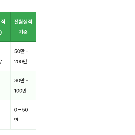
 적
전월실적
)
기준
50만 –
상
200만
30만 –
100만
0 – 50
만