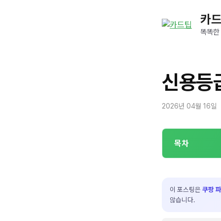
컨
카
텐
츠
똑똑한
로
건
너
신용등급
뛰
기
2026년 04월 16일
목차
이 포스팅은
쿠팡 
않습니다.