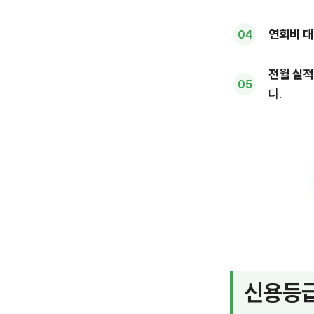
연회비 대
전월 실적
다.
신용등급