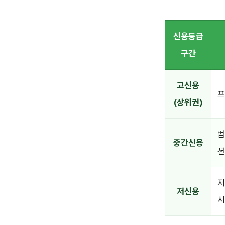
신용등급
구간
고신용
프
(상위권)
범
중간신용
션
저
저신용
시