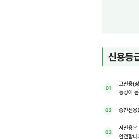
신용등급
고신용(상
능성이 높
중간신용
저신용
은
안전합니