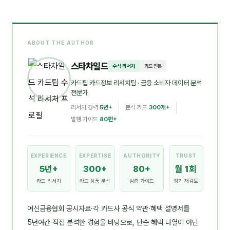
ABOUT THE AUTHOR
스타차일드
수석 리서처
카드 전문
카드팁 카드정보 리서치팀
· 금융 소비자 데이터 분석
전문가
리서치 경력
5년+
분석 카드
300개+
발행 가이드
80편+
EXPERIENCE
EXPERTISE
AUTHORITY
TRUST
5년+
300+
80+
월 1회
카드 리서치
카드 상품 분석
심층 가이드
정기 재검토
여신금융협회 공시자료·각 카드사 공식 약관·혜택 설명서를
5년여간 직접 분석한 경험을 바탕으로, 단순 혜택 나열이 아닌