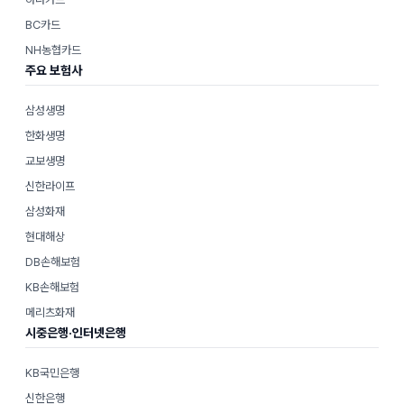
BC카드
NH농협카드
주요 보험사
삼성생명
한화생명
교보생명
신한라이프
삼성화재
현대해상
DB손해보험
KB손해보험
메리츠화재
시중은행·인터넷은행
KB국민은행
신한은행