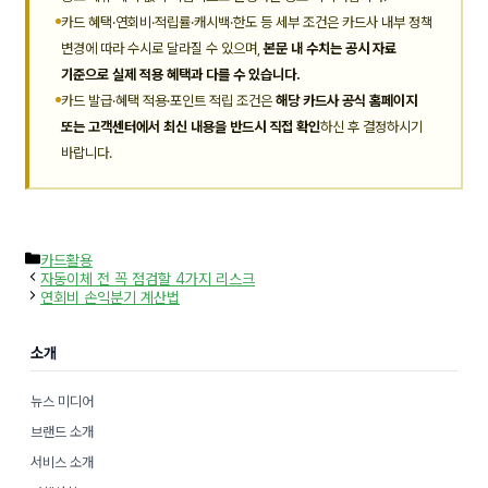
카드 혜택·연회비·적립률·캐시백·한도 등 세부 조건은 카드사 내부 정책
변경에 따라 수시로 달라질 수 있으며,
본문 내 수치는 공시 자료
기준으로 실제 적용 혜택과 다를 수 있습니다.
카드 발급·혜택 적용·포인트 적립 조건은
해당 카드사 공식 홈페이지
또는 고객센터에서 최신 내용을 반드시 직접 확인
하신 후 결정하시기
바랍니다.
카
카드활용
테
자동이체 전 꼭 점검할 4가지 리스크
고
연회비 손익분기 계산법
리
소개
뉴스 미디어
브랜드 소개
서비스 소개