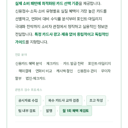
실제 소비 패턴에 최적화된 카드 선택 기준
을 제공합니다.
신용점수·소득·소비 유형별로 실질 혜택이 가장 높은 카드를
선별하고, 연회비 대비 수익률 분석부터 포인트·마일리지
극대화 전략까지 소비자 관점에서 정직하고 실용적인 정보만
전달합니다.
특정 카드사 광고·제휴 없이 중립적이고 독립적인
가이드
를 지향합니다.
전문 분야
신용카드 혜택 분석
·
체크카드
·
카드 발급 전략
·
포인트·마일리지
·
해외결제
·
연회비 비교
·
캐시백·할인
·
신용점수 관리
·
무이자
할부
·
법인·체크카드
콘텐츠 검수 프로세스
공시자료 수집
›
복수 카드사 교차 검증
›
초고 작성
›
팀 내부 검토
›
발행
›
월 1회 혜택 재검토