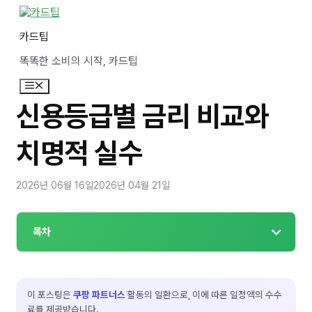
컨
텐
카드팁
츠
로
똑똑한 소비의 시작, 카드팁
건
너
메
뛰
뉴
기
신용등급별 금리 비교와
치명적 실수
2026년 06월 16일
2026년 04월 21일
목차
이 포스팅은
쿠팡 파트너스
활동의 일환으로, 이에 따른 일정액의 수수
료를 제공받습니다.