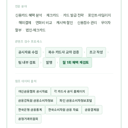
전문 분야
신용카드 혜택 분석
·
체크카드
·
카드 발급 전략
·
포인트·마일리지
·
해외결제
·
연회비 비교
·
캐시백·할인
·
신용점수 관리
·
무이자
할부
·
법인·체크카드
콘텐츠 검수 프로세스
공시자료 수집
›
복수 카드사 교차 검증
›
초고 작성
›
팀 내부 검토
›
발행
›
월 1회 혜택 재검토
참조 데이터 출처
여신금융협회 공시자료
각 카드사 공식 홈페이지
금융감독원 금융소비자정보
파인 금융소비자정보포털
한국은행 금융통계
한국소비자원 금융 자료
금융결제원
공정거래위원회