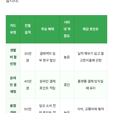
합니다.
시터
카드
전월
주요 혜택
넷 적
체감 포인트
유형
실적
합도
생활
30만
결제액의 일
실적 채우기 쉽고 월
비 할
높음
원
부 청구 할인
고정지출에 강함
인형
온라
40만
온라인 결제
플랫폼 결제 방식일
인 결
중간
원
포인트 적립
때 유리
제형
통합
일상 소비 전
50만
식비, 교통비와 묶어
적립
반 포인트 적
높음