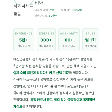
전문가
리서치 경력
5년+
분석 카드
300개+
발행 가이드
80편+
EXPERIENCE
EXPERTISE
AUTHORITY
TRUST
5년+
300+
80+
월 1회
카드 리서치
카드 상품 분석
심층 가이드
정기 재검토
여신금융협회 공시자료·각 카드사 공식 약관·혜택 설명서를
5년여간 직접 분석한 경험을 바탕으로, 단순 혜택 나열이 아닌
실제 소비 패턴에 최적화된 카드 선택 기준
을 제공합니다.
신용점수·소득·소비 유형별로 실질 혜택이 가장 높은 카드를
선별하고, 연회비 대비 수익률 분석부터 포인트·마일리지
극대화 전략까지 소비자 관점에서 정직하고 실용적인 정보만
전달합니다.
특정 카드사 광고·제휴 없이 중립적이고 독립적인
가이드
를 지향합니다.