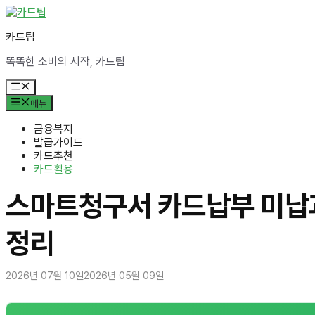
컨
텐
카드팁
츠
로
똑똑한 소비의 시작, 카드팁
건
너
메
뛰
뉴
메뉴
기
금융복지
발급가이드
카드추천
카드활용
스마트청구서 카드납부 미납과
정리
2026년 07월 10일
2026년 05월 09일