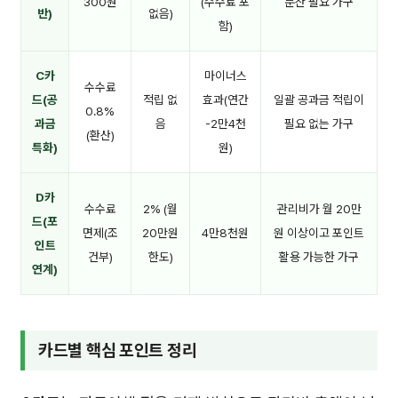
300원
(수수료 포
분산 필요 가구
반)
없음)
함)
C카
마이너스
수수료
드(공
적립 없
효과(연간
일괄 공과금 적립이
0.8%
과금
음
-2만4천
필요 없는 가구
(환산)
특화)
원)
D카
수수료
2% (월
관리비가 월 20만
드(포
면제(조
20만원
4만8천원
원 이상이고 포인트
인트
건부)
한도)
활용 가능한 가구
연계)
카드별 핵심 포인트 정리