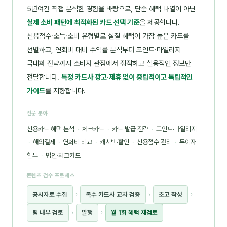
5년여간 직접 분석한 경험을 바탕으로, 단순 혜택 나열이 아닌
실제 소비 패턴에 최적화된 카드 선택 기준
을 제공합니다.
신용점수·소득·소비 유형별로 실질 혜택이 가장 높은 카드를
선별하고, 연회비 대비 수익률 분석부터 포인트·마일리지
극대화 전략까지 소비자 관점에서 정직하고 실용적인 정보만
전달합니다.
특정 카드사 광고·제휴 없이 중립적이고 독립적인
가이드
를 지향합니다.
전문 분야
신용카드 혜택 분석
·
체크카드
·
카드 발급 전략
·
포인트·마일리지
·
해외결제
·
연회비 비교
·
캐시백·할인
·
신용점수 관리
·
무이자
할부
·
법인·체크카드
콘텐츠 검수 프로세스
공시자료 수집
›
복수 카드사 교차 검증
›
초고 작성
›
팀 내부 검토
›
발행
›
월 1회 혜택 재검토