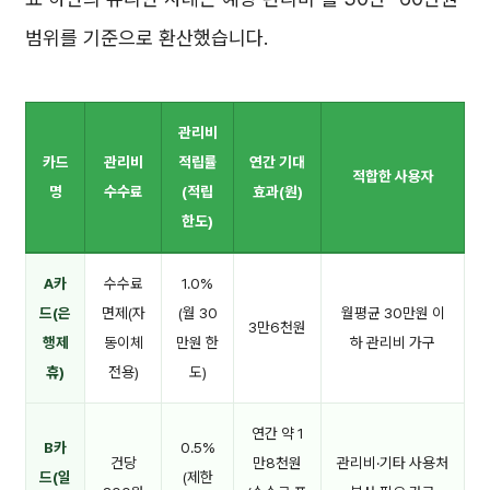
범위를 기준으로 환산했습니다.
관리비
카드
관리비
적립률
연간 기대
적합한 사용자
명
수수료
(적립
효과(원)
한도)
A카
수수료
1.0%
드(은
면제(자
(월 30
월평균 30만원 이
3만6천원
행제
동이체
만원 한
하 관리비 가구
휴)
전용)
도)
연간 약 1
B카
0.5%
건당
만8천원
관리비·기타 사용처
드(일
(제한