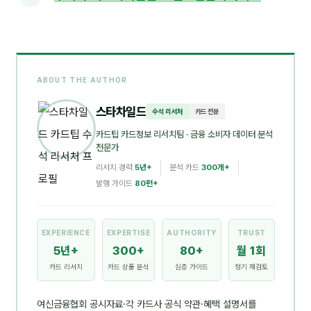
ABOUT THE AUTHOR
스타차일드
수석 리서처
카드 전문
카드팁 카드정보 리서치팀
· 금융 소비자 데이터 분석
전문가
리서치 경력
5년+
분석 카드
300개+
발행 가이드
80편+
EXPERIENCE
EXPERTISE
AUTHORITY
TRUST
5년+
300+
80+
월 1회
카드 리서치
카드 상품 분석
심층 가이드
정기 재검토
여신금융협회 공시자료·각 카드사 공식 약관·혜택 설명서를