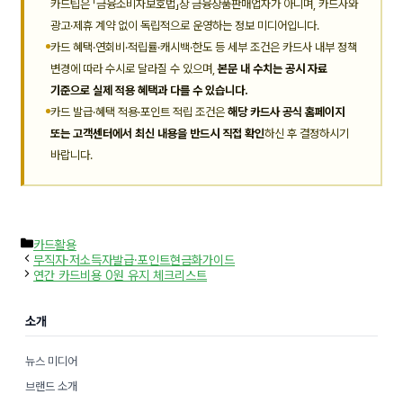
카드팁은 「금융소비자보호법」상 금융상품판매업자가 아니며, 카드사와
광고·제휴 계약 없이 독립적으로 운영하는 정보 미디어입니다.
카드 혜택·연회비·적립률·캐시백·한도 등 세부 조건은 카드사 내부 정책
변경에 따라 수시로 달라질 수 있으며,
본문 내 수치는 공시 자료
기준으로 실제 적용 혜택과 다를 수 있습니다.
카드 발급·혜택 적용·포인트 적립 조건은
해당 카드사 공식 홈페이지
또는 고객센터에서 최신 내용을 반드시 직접 확인
하신 후 결정하시기
바랍니다.
카
카드활용
테
무직자·저소득자발급·포인트현금화가이드
고
연간 카드비용 0원 유지 체크리스트
리
소개
뉴스 미디어
브랜드 소개