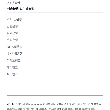
메리츠화재
시중은행·인터넷은행
KB국민은행
신한은행
하나은행
우리은행
NH농협은행
IBK기업은행
카카오뱅크
케이뱅크
토스뱅크
카드팁
은 카드사 공식 자료 및 금융 데이터를 분석하여 신용카드·체크카드 관련 정보를
제공하는 블로그 미디어이며, 금융소비자보호법에 따른 금융 상품 판매·중개 또는