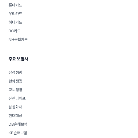
롯데카드
우리카드
하나카드
BC카드
NH농협카드
주요 보험사
삼성생명
한화생명
교보생명
신한라이프
삼성화재
현대해상
DB손해보험
KB손해보험