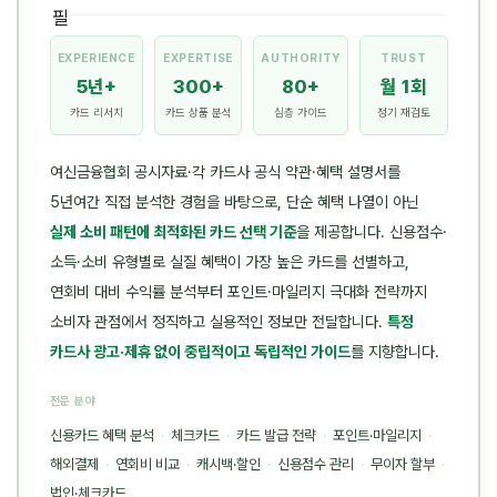
EXPERIENCE
EXPERTISE
AUTHORITY
TRUST
5년+
300+
80+
월 1회
카드 리서치
카드 상품 분석
심층 가이드
정기 재검토
여신금융협회 공시자료·각 카드사 공식 약관·혜택 설명서를
5년여간 직접 분석한 경험을 바탕으로, 단순 혜택 나열이 아닌
실제 소비 패턴에 최적화된 카드 선택 기준
을 제공합니다. 신용점수·
소득·소비 유형별로 실질 혜택이 가장 높은 카드를 선별하고,
연회비 대비 수익률 분석부터 포인트·마일리지 극대화 전략까지
소비자 관점에서 정직하고 실용적인 정보만 전달합니다.
특정
카드사 광고·제휴 없이 중립적이고 독립적인 가이드
를 지향합니다.
전문 분야
신용카드 혜택 분석
·
체크카드
·
카드 발급 전략
·
포인트·마일리지
·
해외결제
·
연회비 비교
·
캐시백·할인
·
신용점수 관리
·
무이자 할부
·
법인·체크카드