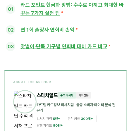
카드 포인트 현금화 방법: 수수료 아끼고 최대한 바
꾸는 7가지 실전 팁
연 1회 출장자 연회비 손익
맞벌이·단독 가구별 연회비 대비 카드 비교
ABOUT THE AUTHOR
스타차일드
수석 리서처
카드 전문
카드팁 카드정보 리서치팀
· 금융 소비자 데이터 분석 전
문가
리서치 경력
5년+
분석 카드
300개+
발행 가이드
80편+