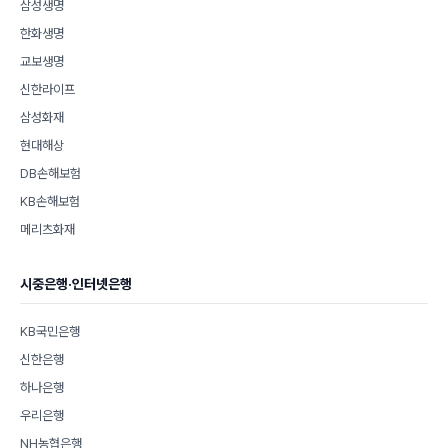
삼성생명
한화생명
교보생명
신한라이프
삼성화재
현대해상
DB손해보험
KB손해보험
메리츠화재
시중은행·인터넷은행
KB국민은행
신한은행
하나은행
우리은행
NH농협은행