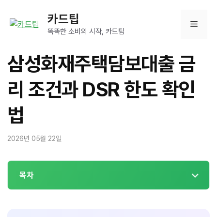
컨
카드팁
텐
메
츠
똑똑한 소비의 시작, 카드팁
로
뉴
건
삼성화재주택담보대출 금
너
뛰
리 조건과 DSR 한도 확인
기
법
2026년 05월 22일
목차