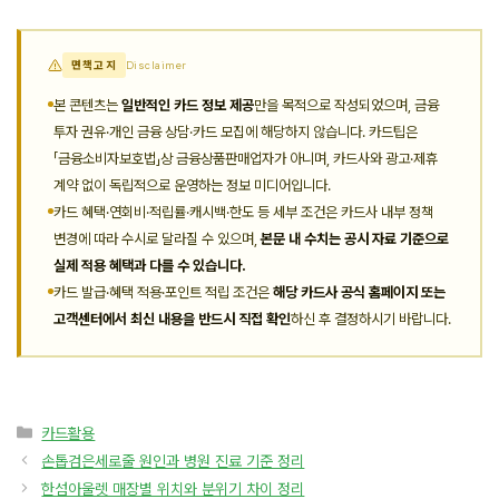
면책고지
Disclaimer
본 콘텐츠는
일반적인 카드 정보 제공
만을 목적으로 작성되었으며, 금융
투자 권유·개인 금융 상담·카드 모집에 해당하지 않습니다. 카드팁은
「금융소비자보호법」상 금융상품판매업자가 아니며, 카드사와 광고·제휴
계약 없이 독립적으로 운영하는 정보 미디어입니다.
카드 혜택·연회비·적립률·캐시백·한도 등 세부 조건은 카드사 내부 정책
변경에 따라 수시로 달라질 수 있으며,
본문 내 수치는 공시 자료 기준으로
실제 적용 혜택과 다를 수 있습니다.
카드 발급·혜택 적용·포인트 적립 조건은
해당 카드사 공식 홈페이지 또는
고객센터에서 최신 내용을 반드시 직접 확인
하신 후 결정하시기 바랍니다.
카
카드활용
테
손톱검은세로줄 원인과 병원 진료 기준 정리
고
한섬아울렛 매장별 위치와 분위기 차이 정리