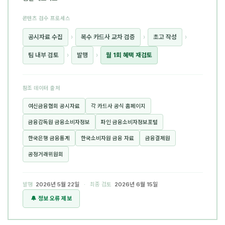
콘텐츠 검수 프로세스
공시자료 수집
›
복수 카드사 교차 검증
›
초고 작성
›
팀 내부 검토
›
발행
›
월 1회 혜택 재검토
참조 데이터 출처
여신금융협회 공시자료
각 카드사 공식 홈페이지
금융감독원 금융소비자정보
파인 금융소비자정보포털
한국은행 금융통계
한국소비자원 금융 자료
금융결제원
공정거래위원회
발행
2026년 5월 22일
· 최종 검토
2026년 6월 15일
🔔 정보 오류 제보