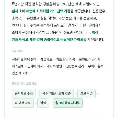
5년여간 직접 분석한 경험을 바탕으로, 단순 혜택 나열이 아닌
실제 소비 패턴에 최적화된 카드 선택 기준
을 제공합니다. 신용점수·
소득·소비 유형별로 실질 혜택이 가장 높은 카드를 선별하고,
연회비 대비 수익률 분석부터 포인트·마일리지 극대화 전략까지
소비자 관점에서 정직하고 실용적인 정보만 전달합니다.
특정
카드사 광고·제휴 없이 중립적이고 독립적인 가이드
를 지향합니다.
전문 분야
신용카드 혜택 분석
·
체크카드
·
카드 발급 전략
·
포인트·마일리지
·
해외결제
·
연회비 비교
·
캐시백·할인
·
신용점수 관리
·
무이자 할부
·
법인·체크카드
콘텐츠 검수 프로세스
공시자료 수집
›
복수 카드사 교차 검증
›
초고 작성
›
팀 내부 검토
›
발행
›
월 1회 혜택 재검토