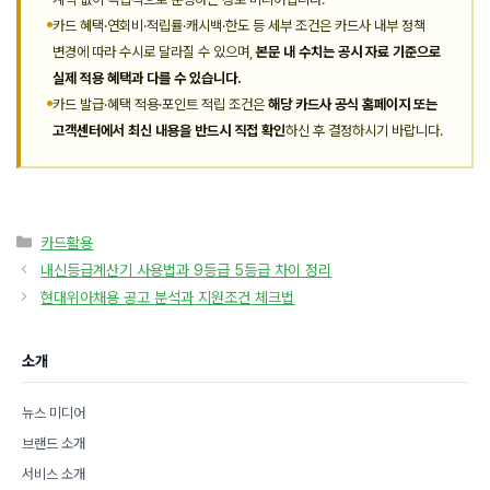
카드 혜택·연회비·적립률·캐시백·한도 등 세부 조건은 카드사 내부 정책
변경에 따라 수시로 달라질 수 있으며,
본문 내 수치는 공시 자료 기준으로
실제 적용 혜택과 다를 수 있습니다.
카드 발급·혜택 적용·포인트 적립 조건은
해당 카드사 공식 홈페이지 또는
고객센터에서 최신 내용을 반드시 직접 확인
하신 후 결정하시기 바랍니다.
카
카드활용
테
내신등급계산기 사용법과 9등급 5등급 차이 정리
고
현대위아채용 공고 분석과 지원조건 체크법
리
소개
뉴스 미디어
브랜드 소개
서비스 소개