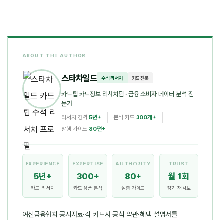
ABOUT THE AUTHOR
스타차일드
수석 리서처
카드 전문
카드팁 카드정보 리서치팀
· 금융 소비자 데이터 분석 전
문가
리서치 경력
5년+
분석 카드
300개+
발행 가이드
80편+
EXPERIENCE
EXPERTISE
AUTHORITY
TRUST
5년+
300+
80+
월 1회
카드 리서치
카드 상품 분석
심층 가이드
정기 재검토
여신금융협회 공시자료·각 카드사 공식 약관·혜택 설명서를