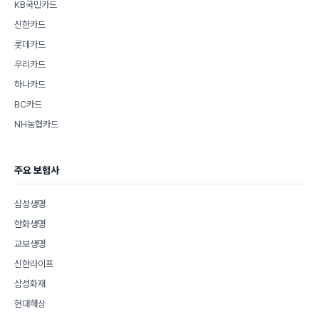
KB국민카드
신한카드
롯데카드
우리카드
하나카드
BC카드
NH농협카드
주요 보험사
삼성생명
한화생명
교보생명
신한라이프
삼성화재
현대해상