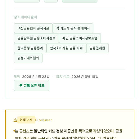
참조 데이터 출처
여신금융협회 공시자료
각 카드사 공식 홈페이지
금융감독원 금융소비자정보
파인 금융소비자정보포털
한국은행 금융통계
한국소비자원 금융 자료
금융결제원
공정거래위원회
발행
2026년 4월 23일
· 최종 검토
2026년 6월 16일
🔔 정보 오류 제보
면책고지
Disclaimer
본 콘텐츠는
일반적인 카드 정보 제공
만을 목적으로 작성되었으며, 금융
투자 권유·개인 금융 상담·카드 모집에 해당하지 않습니다. 카드팁은