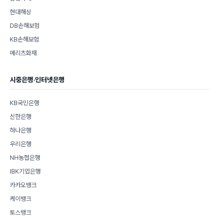
현대해상
DB손해보험
KB손해보험
메리츠화재
시중은행·인터넷은행
KB국민은행
신한은행
하나은행
우리은행
NH농협은행
IBK기업은행
카카오뱅크
케이뱅크
토스뱅크