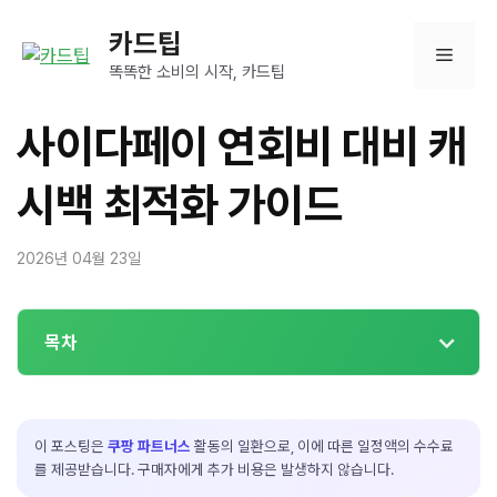
컨
카드팁
텐
메
츠
똑똑한 소비의 시작, 카드팁
로
뉴
건
사이다페이 연회비 대비 캐
너
뛰
시백 최적화 가이드
기
2026년 04월 23일
목차
이 포스팅은
쿠팡 파트너스
활동의 일환으로, 이에 따른 일정액의 수수료
를 제공받습니다. 구매자에게 추가 비용은 발생하지 않습니다.