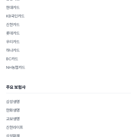
현대카드
KB국민카드
신한카드
롯데카드
우리카드
하나카드
BC카드
NH농협카드
주요 보험사
삼성생명
한화생명
교보생명
신한라이프
삼성화재