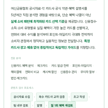
여신금융협회 공시자료·각 카드사 공식 약관·혜택 설명서를
5년여간 직접 분석한 경험을 바탕으로, 단순 혜택 나열이 아닌
실제 소비 패턴에 최적화된 카드 선택 기준
을 제공합니다. 신용점수·
소득·소비 유형별로 실질 혜택이 가장 높은 카드를 선별하고,
연회비 대비 수익률 분석부터 포인트·마일리지 극대화 전략까지
소비자 관점에서 정직하고 실용적인 정보만 전달합니다.
특정
카드사 광고·제휴 없이 중립적이고 독립적인 가이드
를 지향합니다.
전문 분야
신용카드 혜택 분석
·
체크카드
·
카드 발급 전략
·
포인트·마일리지
·
해외결제
·
연회비 비교
·
캐시백·할인
·
신용점수 관리
·
무이자 할부
·
법인·체크카드
콘텐츠 검수 프로세스
공시자료 수집
›
복수 카드사 교차 검증
›
초고 작성
›
팀 내부 검토
›
발행
›
월 1회 혜택 재검토