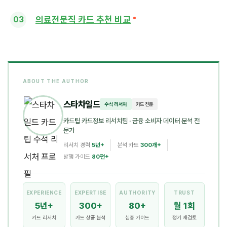
의료전문직 카드 추천 비교
ABOUT THE AUTHOR
스타차일드
수석 리서처
카드 전문
카드팁 카드정보 리서치팀
· 금융 소비자 데이터 분석 전
문가
리서치 경력
5년+
분석 카드
300개+
발행 가이드
80편+
EXPERIENCE
EXPERTISE
AUTHORITY
TRUST
5년+
300+
80+
월 1회
카드 리서치
카드 상품 분석
심층 가이드
정기 재검토