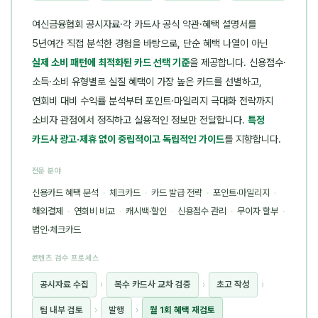
여신금융협회 공시자료·각 카드사 공식 약관·혜택 설명서를
5년여간 직접 분석한 경험을 바탕으로, 단순 혜택 나열이 아닌
실제 소비 패턴에 최적화된 카드 선택 기준
을 제공합니다. 신용점수·
소득·소비 유형별로 실질 혜택이 가장 높은 카드를 선별하고,
연회비 대비 수익률 분석부터 포인트·마일리지 극대화 전략까지
소비자 관점에서 정직하고 실용적인 정보만 전달합니다.
특정
카드사 광고·제휴 없이 중립적이고 독립적인 가이드
를 지향합니다.
전문 분야
신용카드 혜택 분석
·
체크카드
·
카드 발급 전략
·
포인트·마일리지
·
해외결제
·
연회비 비교
·
캐시백·할인
·
신용점수 관리
·
무이자 할부
·
법인·체크카드
콘텐츠 검수 프로세스
공시자료 수집
›
복수 카드사 교차 검증
›
초고 작성
›
팀 내부 검토
›
발행
›
월 1회 혜택 재검토