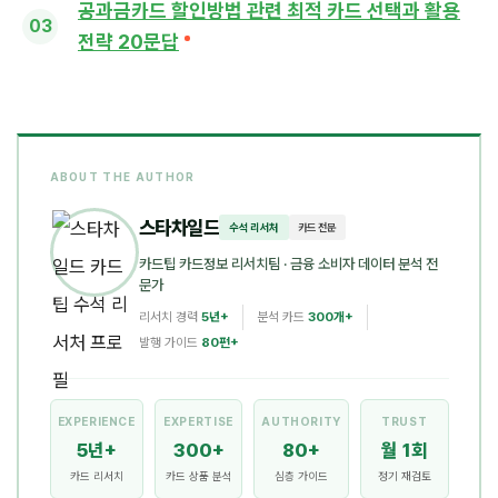
공과금카드 할인방법 관련 최적 카드 선택과 활용
전략 20문답
ABOUT THE AUTHOR
스타차일드
수석 리서처
카드 전문
카드팁 카드정보 리서치팀
· 금융 소비자 데이터 분석 전
문가
리서치 경력
5년+
분석 카드
300개+
발행 가이드
80편+
EXPERIENCE
EXPERTISE
AUTHORITY
TRUST
5년+
300+
80+
월 1회
카드 리서치
카드 상품 분석
심층 가이드
정기 재검토