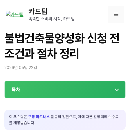
컨
카드팁
텐
메
츠
똑똑한 소비의 시작, 카드팁
로
뉴
건
불법건축물양성화 신청 전
너
뛰
조건과 절차 정리
기
2026년 05월 22일
목차
이 포스팅은
쿠팡 파트너스
활동의 일환으로, 이에 따른 일정액의 수수료
를 제공받습니다.