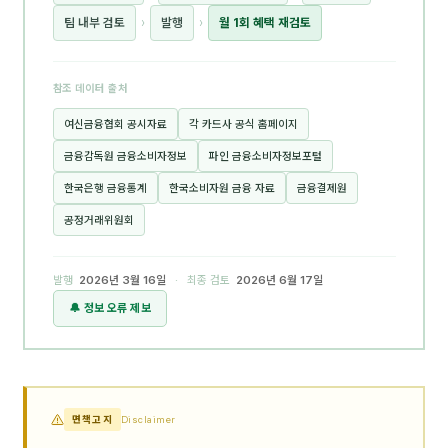
팀 내부 검토
›
발행
›
월 1회 혜택 재검토
참조 데이터 출처
여신금융협회 공시자료
각 카드사 공식 홈페이지
금융감독원 금융소비자정보
파인 금융소비자정보포털
한국은행 금융통계
한국소비자원 금융 자료
금융결제원
공정거래위원회
발행
2026년 3월 16일
· 최종 검토
2026년 6월 17일
🔔 정보 오류 제보
면책고지
Disclaimer