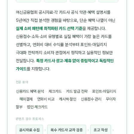
여신금융협회 공시자료·각 카드사 공식 약관·혜택 설명서를
5년여간 직접 분석한 경험을 바탕으로, 단순 혜택 나열이 아닌
실제 소비 패턴에 최적화된 카드 선택 기준
을 제공합니다.
신용점수·소득·소비 유형별로 실질 혜택이 가장 높은 카드를
선별하고, 연회비 대비 수익률 분석부터 포인트·마일리지
극대화 전략까지 소비자 관점에서 정직하고 실용적인 정보만
전달합니다.
특정 카드사 광고·제휴 없이 중립적이고 독립적인
가이드
를 지향합니다.
전문 분야
신용카드 혜택 분석
·
체크카드
·
카드 발급 전략
·
포인트·마일리지
·
해외결제
·
연회비 비교
·
캐시백·할인
·
신용점수 관리
·
무이자
할부
·
법인·체크카드
콘텐츠 검수 프로세스
공시자료 수집
›
복수 카드사 교차 검증
›
초고 작성
›