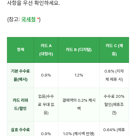
사항을 우선 확인하세요.
(참고:
국세청
)
카드 A
카드 C (제
항목
카드 B (디지털)
(대형사)
휴)
기본 수수료
0.8% (지자
0.9%
1.2%
율(예시)
체 제휴 시)
없음(수수
수수료 20%
카드 리워
결제액의 0.2% 캐시
료 우대 없
할인(제휴조
드/할인
백
음)
건)
실효 수수료
0.64% (제휴
0.9%
1.0% (캐시백 반영)