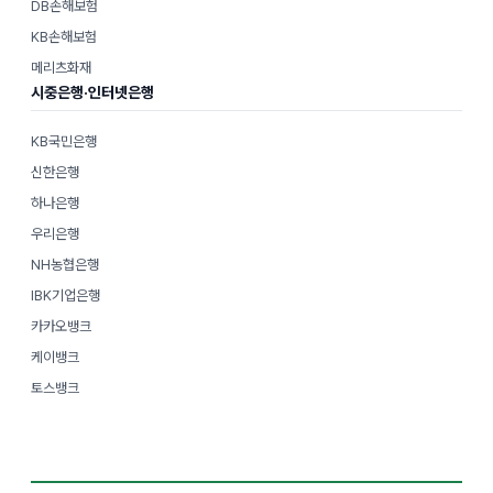
DB손해보험
KB손해보험
메리츠화재
시중은행·인터넷은행
KB국민은행
신한은행
하나은행
우리은행
NH농협은행
IBK기업은행
카카오뱅크
케이뱅크
토스뱅크