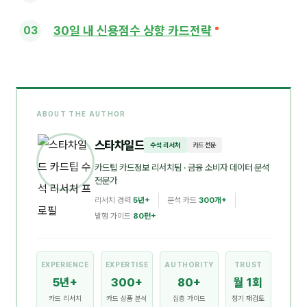
30일 내 신용점수 상향 카드전략
ABOUT THE AUTHOR
스타차일드
수석 리서처
카드 전문
카드팁 카드정보 리서치팀
· 금융 소비자 데이터 분석
전문가
리서치 경력
5년+
분석 카드
300개+
발행 가이드
80편+
EXPERIENCE
EXPERTISE
AUTHORITY
TRUST
5년+
300+
80+
월 1회
카드 리서치
카드 상품 분석
심층 가이드
정기 재검토