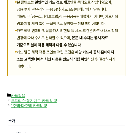
본 콘텐츠는
일반적인 카드 정보 제공
만을 목적으로 작성되었으며,
금융 투자 권유·개인 금융 상담·카드 모집에 해당하지 않습니다.
카드팁은 「금융소비자보호법」상 금융상품판매업자가 아니며, 카드사와
광고·제휴 계약 없이 독립적으로 운영하는 정보 미디어입니다.
카드 혜택·연회비·적립률·캐시백·한도 등 세부 조건은 카드사 내부 정책
변경에 따라 수시로 달라질 수 있으며,
본문 내 수치는 공시 자료
기준으로 실제 적용 혜택과 다를 수 있습니다.
카드 발급·혜택 적용·포인트 적립 조건은
해당 카드사 공식 홈페이지
또는 고객센터에서 최신 내용을 반드시 직접 확인
하신 후 결정하시기
바랍니다.
카
카드활용
테
오토리스·장기렌트 카드 비교
고
1주택·다주택 카드비교
리
소개