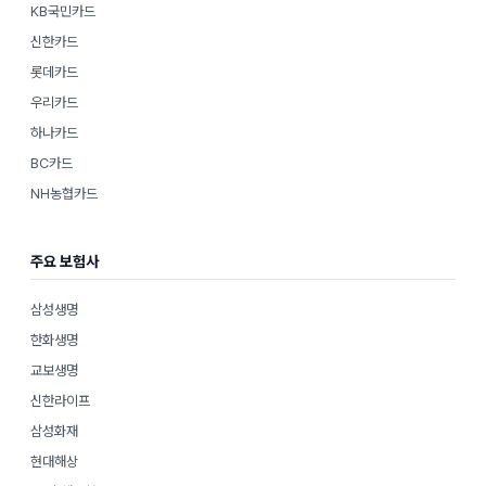
KB국민카드
신한카드
롯데카드
우리카드
하나카드
BC카드
NH농협카드
주요 보험사
삼성생명
한화생명
교보생명
신한라이프
삼성화재
현대해상