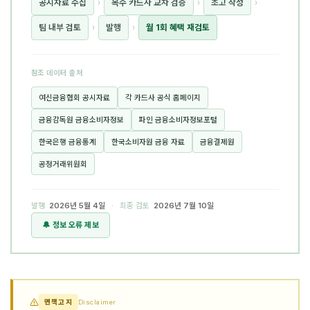
공시자료 수집
›
복수 카드사 교차 검증
›
초고 작성
›
팀 내부 검토
›
발행
›
월 1회 혜택 재검토
참조 데이터 출처
여신금융협회 공시자료
각 카드사 공식 홈페이지
금융감독원 금융소비자정보
파인 금융소비자정보포털
한국은행 금융통계
한국소비자원 금융 자료
금융결제원
공정거래위원회
발행
2026년 5월 4일
· 최종 검토
2026년 7월 10일
🔔 정보 오류 제보
면책고지
Disclaimer