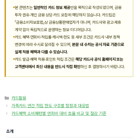
본 콘텐츠는
일반적인 카드 정보 제공
만을 목적으로 작성되었으며, 금융
투자 권유·개인 금융 상담·카드 모집에 해당하지 않습니다. 카드팁은
「금융소비자보호법」상 금융상품판매업자가 아니며, 카드사와 광고·제휴
계약 없이 독립적으로 운영하는 정보 미디어입니다.
카드 혜택·연회비·적립률·캐시백·한도 등 세부 조건은 카드사 내부 정책
변경에 따라 수시로 달라질 수 있으며,
본문 내 수치는 공시 자료 기준으로
실제 적용 혜택과 다를 수 있습니다.
카드 발급·혜택 적용·포인트 적립 조건은
해당 카드사 공식 홈페이지 또는
고객센터에서 최신 내용을 반드시 직접 확인
하신 후 결정하시기 바랍니다.
카
카드활용
테
가족카드 연간 적립 한도 구조별 함정과 대응법
고
카드혜택 소비패턴별 연회비 대비 효율 비교 및 절감 기준
리
소개