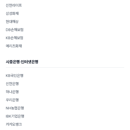
신한라이프
삼성화재
현대해상
DB손해보험
KB손해보험
메리츠화재
시중은행·인터넷은행
KB국민은행
신한은행
하나은행
우리은행
NH농협은행
IBK기업은행
카카오뱅크