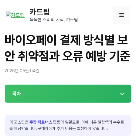
컨
카드팁
텐
메
츠
똑똑한 소비의 시작, 카드팁
로
뉴
건
바이오페이 결제 방식별 보
너
뛰
안 취약점과 오류 예방 기준
기
2026년 05월 04일
목차
이 포스팅은
쿠팡 파트너스
활동의 일환으로, 이에 따른 일정액의 수수료
를 제공받습니다. 구매자에게 추가 비용은 발생하지 않습니다.