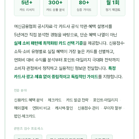
5년+
300+
80+
월 1회
카드 리서치
카드 상품 분석
심층 가이드
정기 재검토
여신금융협회 공시자료·각 카드사 공식 약관·혜택 설명서를
5년여간 직접 분석한 경험을 바탕으로, 단순 혜택 나열이 아닌
실제 소비 패턴에 최적화된 카드 선택 기준
을 제공합니다. 신용점수·
소득·소비 유형별로 실질 혜택이 가장 높은 카드를 선별하고,
연회비 대비 수익률 분석부터 포인트·마일리지 극대화 전략까지
소비자 관점에서 정직하고 실용적인 정보만 전달합니다.
특정
카드사 광고·제휴 없이 중립적이고 독립적인 가이드
를 지향합니다.
전문 분야
신용카드 혜택 분석
·
체크카드
·
카드 발급 전략
·
포인트·마일리지
·
해외결제
·
연회비 비교
·
캐시백·할인
·
신용점수 관리
·
무이자 할부
·
법인·체크카드
콘텐츠 검수 프로세스