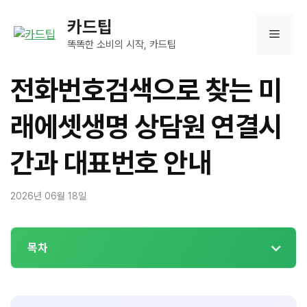
컨
카드팁
텐
메
츠
똑똑한 소비의 시작, 카드팁
로
뉴
건
전화번호검색으로 찾는 미
너
뛰
래에셋생명 상담원 연결시
기
간과 대표번호 안내
2026년 06월 18일
목차