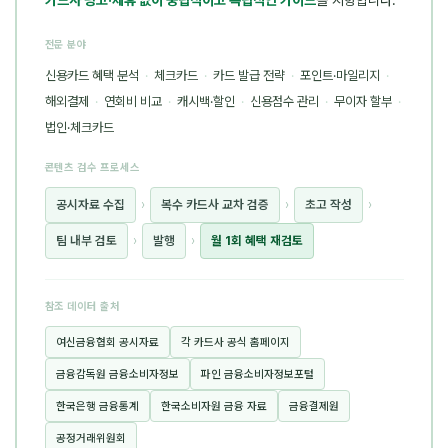
전문 분야
신용카드 혜택 분석
·
체크카드
·
카드 발급 전략
·
포인트·마일리지
·
해외결제
·
연회비 비교
·
캐시백·할인
·
신용점수 관리
·
무이자 할부
·
법인·체크카드
콘텐츠 검수 프로세스
공시자료 수집
›
복수 카드사 교차 검증
›
초고 작성
›
팀 내부 검토
›
발행
›
월 1회 혜택 재검토
참조 데이터 출처
여신금융협회 공시자료
각 카드사 공식 홈페이지
금융감독원 금융소비자정보
파인 금융소비자정보포털
한국은행 금융통계
한국소비자원 금융 자료
금융결제원
공정거래위원회