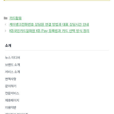
카
카드활용
테
케이뱅크전화번호 상담원 연결 방법과 대표 상담시간 안내
고
KB국민카드알파원 KB Pay 등록법과 카드 선택 방식 정리
리
소개
뉴스 미디어
브랜드 소개
서비스 소개
면책사항
문의하기
전문서비스
제휴페이지
이용약관