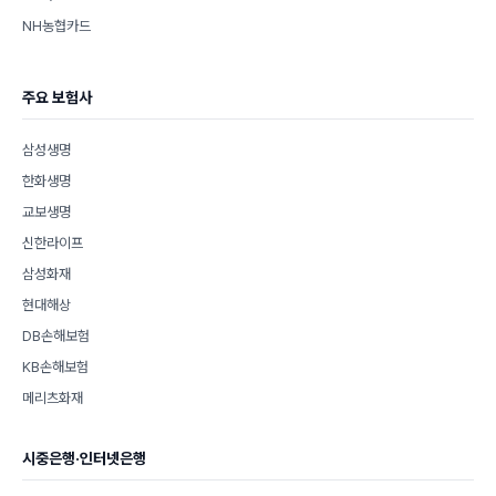
NH농협카드
주요 보험사
삼성생명
한화생명
교보생명
신한라이프
삼성화재
현대해상
DB손해보험
KB손해보험
메리츠화재
시중은행·인터넷은행