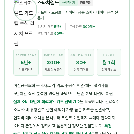
스타차일드
수석 리서처
카드 전문
카드팁 카드정보 리서치팀
· 금융 소비자 데이터 분석 전
문가
리서치 경력
5년+
분석 카드
300개+
발행 가이드
80편+
EXPERIENCE
EXPERTISE
AUTHORITY
TRUST
5년+
300+
80+
월 1회
카드 리서치
카드 상품 분석
심층 가이드
정기 재검토
여신금융협회 공시자료·각 카드사 공식 약관·혜택 설명서를
5년여간 직접 분석한 경험을 바탕으로, 단순 혜택 나열이 아닌
실제 소비 패턴에 최적화된 카드 선택 기준
을 제공합니다. 신용점수·
소득·소비 유형별로 실질 혜택이 가장 높은 카드를 선별하고,
연회비 대비 수익률 분석부터 포인트·마일리지 극대화 전략까지
소비자 관점에서 정직하고 실용적인 정보만 전달합니다.
특정
카드사 광고·제휴 없이 중립적이고 독립적인 가이드
를 지향합니다.