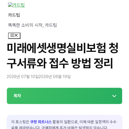
컨
텐
카드팁
츠
로
똑똑한 소비의 시작, 카드팁
건
너
메
뛰
뉴
기
미래에셋생명실비보험 청
구서류와 접수 방법 정리
2026년 07월 10일
2026년 06월 19일
목차
이 포스팅은
쿠팡 파트너스
활동의 일환으로, 이에 따른 일정액의 수수
료를 제공받습니다. 구매자에게 추가 비용은 발생하지 않습니다.