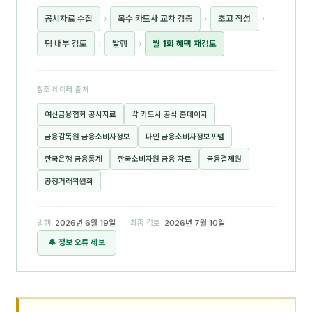
공시자료 수집
›
복수 카드사 교차 검증
›
초고 작성
›
팀 내부 검토
›
발행
›
월 1회 혜택 재검토
참조 데이터 출처
여신금융협회 공시자료
각 카드사 공식 홈페이지
금융감독원 금융소비자정보
파인 금융소비자정보포털
한국은행 금융통계
한국소비자원 금융 자료
금융결제원
공정거래위원회
발행
2026년 6월 19일
· 최종 검토
2026년 7월 10일
🔔 정보 오류 제보