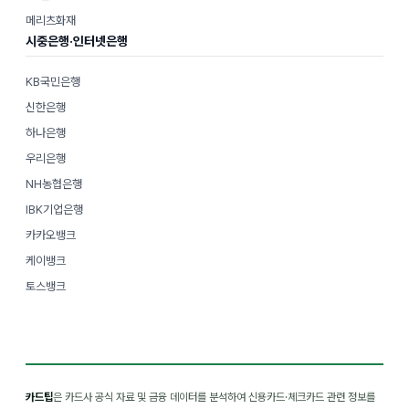
메리츠화재
시중은행·인터넷은행
KB국민은행
신한은행
하나은행
우리은행
NH농협은행
IBK기업은행
카카오뱅크
케이뱅크
토스뱅크
카드팁
은 카드사 공식 자료 및 금융 데이터를 분석하여 신용카드·체크카드 관련 정보를