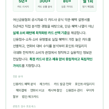
5년+
300+
80+
월 1회
카드 리서치
카드 상품 분석
심층 가이드
정기 재검토
여신금융협회 공시자료·각 카드사 공식 약관·혜택 설명서를
5년여간 직접 분석한 경험을 바탕으로, 단순 혜택 나열이 아닌
실제 소비 패턴에 최적화된 카드 선택 기준
을 제공합니다.
신용점수·소득·소비 유형별로 실질 혜택이 가장 높은 카드를
선별하고, 연회비 대비 수익률 분석부터 포인트·마일리지
극대화 전략까지 소비자 관점에서 정직하고 실용적인 정보만
전달합니다.
특정 카드사 광고·제휴 없이 중립적이고 독립적인
가이드
를 지향합니다.
전문 분야
신용카드 혜택 분석
·
체크카드
·
카드 발급 전략
·
포인트·마일리지
·
해외결제
·
연회비 비교
·
캐시백·할인
·
신용점수 관리
·
무이자
할부
·
법인·체크카드
콘텐츠 검수 프로세스