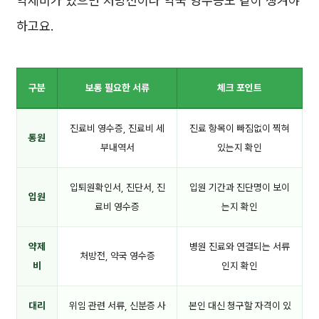
약제비가 있으면 처방전이나 약국 영수증도 같이 챙겨야
하고요.
구분
보통 필요한 서류
체크 포인트
진료비 영수증, 진료비 세
진료 항목이 빠짐없이 찍혀
통원
부내역서
있는지 확인
입퇴원확인서, 진단서, 진
입원 기간과 진단명이 보이
입원
료비 영수증
는지 확인
약제
병원 진료와 연결되는 서류
처방전, 약국 영수증
비
인지 확인
대리
위임 관련 서류, 신분증 사
본인 대신 청구할 자격이 있