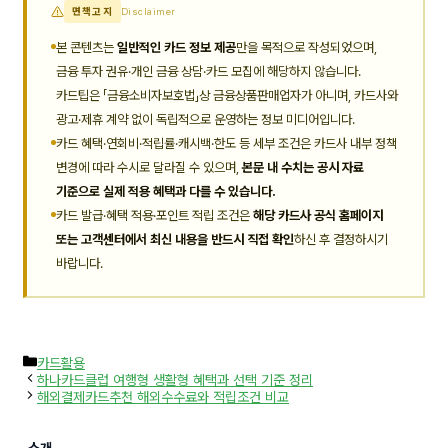
면책고지
Disclaimer
본 콘텐츠는
일반적인 카드 정보 제공
만을 목적으로 작성되었으며,
금융 투자 권유·개인 금융 상담·카드 모집에 해당하지 않습니다.
카드팁은 「금융소비자보호법」상 금융상품판매업자가 아니며, 카드사와
광고·제휴 계약 없이 독립적으로 운영하는 정보 미디어입니다.
카드 혜택·연회비·적립률·캐시백·한도 등 세부 조건은 카드사 내부 정책
변경에 따라 수시로 달라질 수 있으며,
본문 내 수치는 공시 자료
기준으로 실제 적용 혜택과 다를 수 있습니다.
카드 발급·혜택 적용·포인트 적립 조건은
해당 카드사 공식 홈페이지
또는 고객센터에서 최신 내용을 반드시 직접 확인
하신 후 결정하시기
바랍니다.
카
카드활용
테
하나카드클럽 여행형 생활형 혜택과 선택 기준 정리
고
해외결제카드추천 해외수수료와 적립조건 비교
리
소개