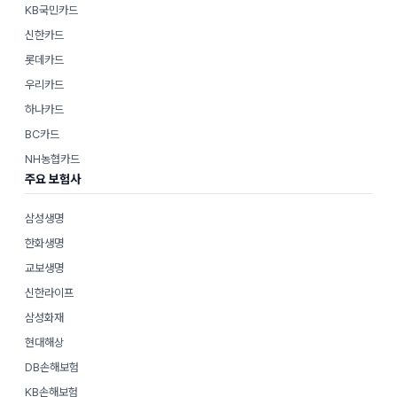
KB국민카드
신한카드
롯데카드
우리카드
하나카드
BC카드
NH농협카드
주요 보험사
삼성생명
한화생명
교보생명
신한라이프
삼성화재
현대해상
DB손해보험
KB손해보험