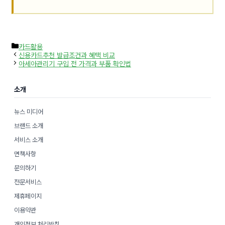
카
카드활용
테
신용카드추천 발급조건과 혜택 비교
고
아세아관리기 구입 전 가격과 부품 확인법
리
소개
뉴스 미디어
브랜드 소개
서비스 소개
면책사항
문의하기
전문서비스
제휴페이지
이용약관
개인정보 처리방침