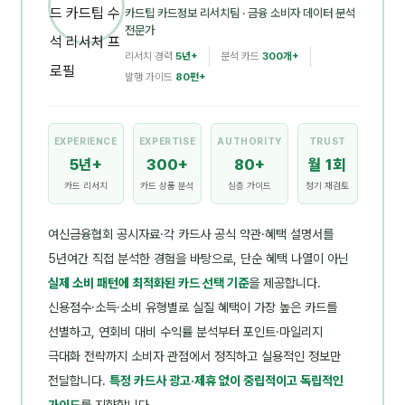
카드팁 카드정보 리서치팀
· 금융 소비자 데이터 분석
전문가
리서치 경력
5년+
분석 카드
300개+
발행 가이드
80편+
EXPERIENCE
EXPERTISE
AUTHORITY
TRUST
5년+
300+
80+
월 1회
카드 리서치
카드 상품 분석
심층 가이드
정기 재검토
여신금융협회 공시자료·각 카드사 공식 약관·혜택 설명서를
5년여간 직접 분석한 경험을 바탕으로, 단순 혜택 나열이 아닌
실제 소비 패턴에 최적화된 카드 선택 기준
을 제공합니다.
신용점수·소득·소비 유형별로 실질 혜택이 가장 높은 카드를
선별하고, 연회비 대비 수익률 분석부터 포인트·마일리지
극대화 전략까지 소비자 관점에서 정직하고 실용적인 정보만
전달합니다.
특정 카드사 광고·제휴 없이 중립적이고 독립적인