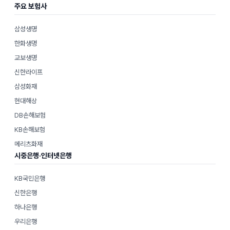
주요 보험사
삼성생명
한화생명
교보생명
신한라이프
삼성화재
현대해상
DB손해보험
KB손해보험
메리츠화재
시중은행·인터넷은행
KB국민은행
신한은행
하나은행
우리은행