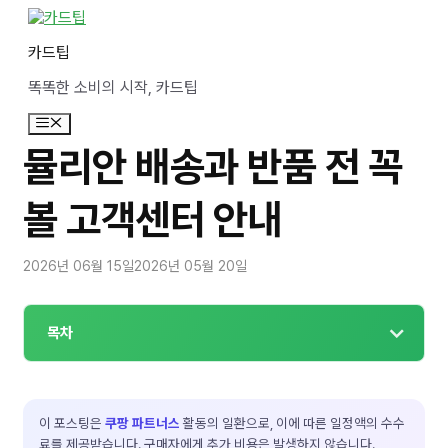
컨
텐
카드팁
츠
로
똑똑한 소비의 시작, 카드팁
건
너
메
뛰
뉴
기
뮬리안 배송과 반품 전 꼭
볼 고객센터 안내
2026년 06월 15일
2026년 05월 20일
목차
이 포스팅은
쿠팡 파트너스
활동의 일환으로, 이에 따른 일정액의 수수
료를 제공받습니다. 구매자에게 추가 비용은 발생하지 않습니다.