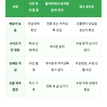
가장 먼
뮬리안에서 유리한
상황
체크 포인트
저 할 일
문의 방식
배송이 늦
주문내역
전화 또는 카카오
상품명이 당일발
음
확인
톡 상담
송인지 확인
사이즈가
택과 상
착용 흔적 남기지
게시판 문의
안 맞음
태 확인
않기
오배송 의
사진 촬
게시판과 카카오톡
주문번호, 수령 상
심
영
동시 문의
품 비교
상품 하자
즉시 기
수령 직후 상태가
전화 후 글 남기기
발견
록
중요