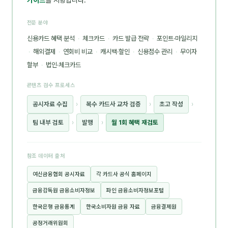
가이드
를 지향합니다.
전문 분야
신용카드 혜택 분석
·
체크카드
·
카드 발급 전략
·
포인트·마일리지
·
해외결제
·
연회비 비교
·
캐시백·할인
·
신용점수 관리
·
무이자
할부
·
법인·체크카드
콘텐츠 검수 프로세스
공시자료 수집
›
복수 카드사 교차 검증
›
초고 작성
›
팀 내부 검토
›
발행
›
월 1회 혜택 재검토
참조 데이터 출처
여신금융협회 공시자료
각 카드사 공식 홈페이지
금융감독원 금융소비자정보
파인 금융소비자정보포털
한국은행 금융통계
한국소비자원 금융 자료
금융결제원
공정거래위원회