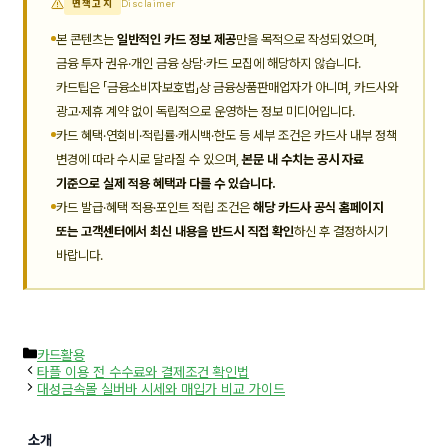
면책고지
Disclaimer
본 콘텐츠는
일반적인 카드 정보 제공
만을 목적으로 작성되었으며,
금융 투자 권유·개인 금융 상담·카드 모집에 해당하지 않습니다.
카드팁은 「금융소비자보호법」상 금융상품판매업자가 아니며, 카드사와
광고·제휴 계약 없이 독립적으로 운영하는 정보 미디어입니다.
카드 혜택·연회비·적립률·캐시백·한도 등 세부 조건은 카드사 내부 정책
변경에 따라 수시로 달라질 수 있으며,
본문 내 수치는 공시 자료
기준으로 실제 적용 혜택과 다를 수 있습니다.
카드 발급·혜택 적용·포인트 적립 조건은
해당 카드사 공식 홈페이지
또는 고객센터에서 최신 내용을 반드시 직접 확인
하신 후 결정하시기
바랍니다.
카
카드활용
테
타플 이용 전 수수료와 결제조건 확인법
고
대성금속몰 실버바 시세와 매입가 비교 가이드
리
소개