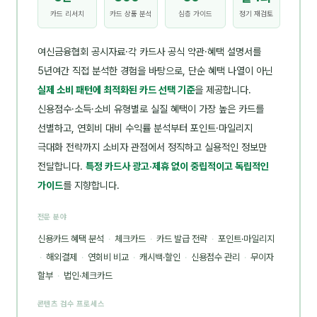
카드 리서치
카드 상품 분석
심층 가이드
정기 재검토
여신금융협회 공시자료·각 카드사 공식 약관·혜택 설명서를
5년여간 직접 분석한 경험을 바탕으로, 단순 혜택 나열이 아닌
실제 소비 패턴에 최적화된 카드 선택 기준
을 제공합니다.
신용점수·소득·소비 유형별로 실질 혜택이 가장 높은 카드를
선별하고, 연회비 대비 수익률 분석부터 포인트·마일리지
극대화 전략까지 소비자 관점에서 정직하고 실용적인 정보만
전달합니다.
특정 카드사 광고·제휴 없이 중립적이고 독립적인
가이드
를 지향합니다.
전문 분야
신용카드 혜택 분석
·
체크카드
·
카드 발급 전략
·
포인트·마일리지
·
해외결제
·
연회비 비교
·
캐시백·할인
·
신용점수 관리
·
무이자
할부
·
법인·체크카드
콘텐츠 검수 프로세스