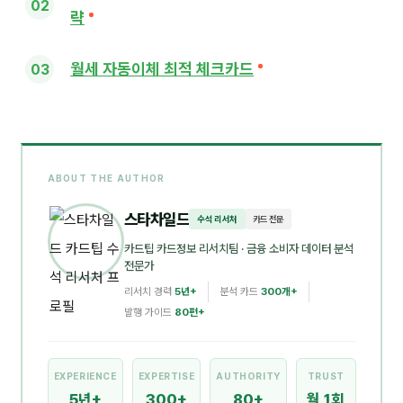
략
월세 자동이체 최적 체크카드
ABOUT THE AUTHOR
스타차일드
수석 리서처
카드 전문
카드팁 카드정보 리서치팀
· 금융 소비자 데이터 분석
전문가
리서치 경력
5년+
분석 카드
300개+
발행 가이드
80편+
EXPERIENCE
EXPERTISE
AUTHORITY
TRUST
5년+
300+
80+
월 1회