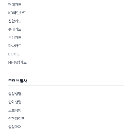
현대카드
KB국민카드
신한카드
롯데카드
우리카드
하나카드
BC카드
NH농협카드
주요 보험사
삼성생명
한화생명
교보생명
신한라이프
삼성화재