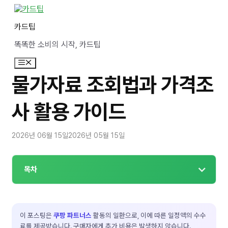
컨
텐
카드팁
츠
로
똑똑한 소비의 시작, 카드팁
건
너
메
뛰
뉴
기
물가자료 조회법과 가격조
사 활용 가이드
2026년 06월 15일
2026년 05월 15일
목차
이 포스팅은
쿠팡 파트너스
활동의 일환으로, 이에 따른 일정액의 수수
료를 제공받습니다. 구매자에게 추가 비용은 발생하지 않습니다.