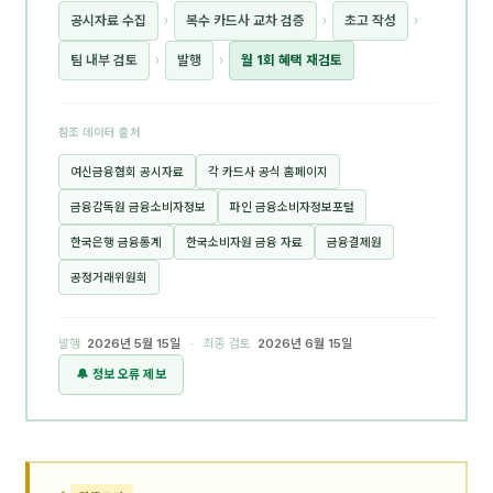
공시자료 수집
›
복수 카드사 교차 검증
›
초고 작성
›
팀 내부 검토
›
발행
›
월 1회 혜택 재검토
참조 데이터 출처
여신금융협회 공시자료
각 카드사 공식 홈페이지
금융감독원 금융소비자정보
파인 금융소비자정보포털
한국은행 금융통계
한국소비자원 금융 자료
금융결제원
공정거래위원회
발행
2026년 5월 15일
· 최종 검토
2026년 6월 15일
🔔 정보 오류 제보