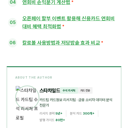
연회비 손익분기 계산법
오픈페이 할부 이벤트 활용해 신용카드 연회비
대비 혜택 최적화법
칼로볼 사용방법과 저당밥솥 효과 비교
ABOUT THE AUTHOR
스타차일드
수석 리서처
카드 전문
카드팁 카드정보 리서치팀
· 금융 소비자 데이터 분석
전문가
리서치 경력
5년+
분석 카드
300개+
발행 가이드
80편+