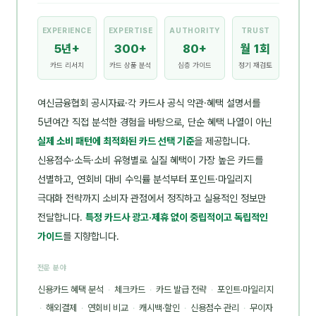
EXPERIENCE
EXPERTISE
AUTHORITY
TRUST
5년+
300+
80+
월 1회
카드 리서치
카드 상품 분석
심층 가이드
정기 재검토
여신금융협회 공시자료·각 카드사 공식 약관·혜택 설명서를
5년여간 직접 분석한 경험을 바탕으로, 단순 혜택 나열이 아닌
실제 소비 패턴에 최적화된 카드 선택 기준
을 제공합니다.
신용점수·소득·소비 유형별로 실질 혜택이 가장 높은 카드를
선별하고, 연회비 대비 수익률 분석부터 포인트·마일리지
극대화 전략까지 소비자 관점에서 정직하고 실용적인 정보만
전달합니다.
특정 카드사 광고·제휴 없이 중립적이고 독립적인
가이드
를 지향합니다.
전문 분야
신용카드 혜택 분석
·
체크카드
·
카드 발급 전략
·
포인트·마일리지
·
해외결제
·
연회비 비교
·
캐시백·할인
·
신용점수 관리
·
무이자