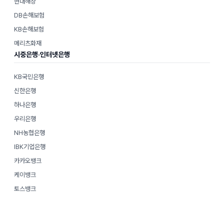
현대해상
DB손해보험
KB손해보험
메리츠화재
시중은행·인터넷은행
KB국민은행
신한은행
하나은행
우리은행
NH농협은행
IBK기업은행
카카오뱅크
케이뱅크
토스뱅크