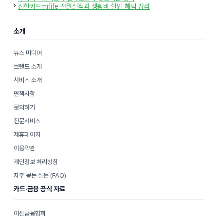
고
신한카드mrlife 전월실적과 생활비 할인 혜택 정리
리
소개
뉴스 미디어
브랜드 소개
서비스 소개
면책사항
문의하기
전문서비스
제휴페이지
이용약관
개인정보 처리방침
자주 묻는 질문 (FAQ)
카드·금융 공식 자료
여신금융협회