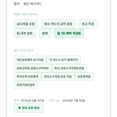
할부
·
법인·체크카드
콘텐츠 검수 프로세스
공시자료 수집
›
복수 카드사 교차 검증
›
초고 작성
›
팀 내부 검토
›
발행
›
월 1회 혜택 재검토
참조 데이터 출처
여신금융협회 공시자료
각 카드사 공식 홈페이지
금융감독원 금융소비자정보
파인 금융소비자정보포털
한국은행 금융통계
한국소비자원 금융 자료
금융결제원
공정거래위원회
발행
2026년 5월 30일
· 최종 검토
2026년 7월 10일
🔔 정보 오류 제보