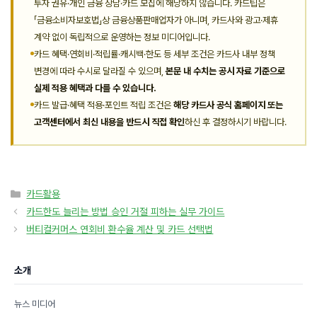
투자 권유·개인 금융 상담·카드 모집에 해당하지 않습니다. 카드팁은
「금융소비자보호법」상 금융상품판매업자가 아니며, 카드사와 광고·제휴
계약 없이 독립적으로 운영하는 정보 미디어입니다.
카드 혜택·연회비·적립률·캐시백·한도 등 세부 조건은 카드사 내부 정책
변경에 따라 수시로 달라질 수 있으며,
본문 내 수치는 공시 자료 기준으로
실제 적용 혜택과 다를 수 있습니다.
카드 발급·혜택 적용·포인트 적립 조건은
해당 카드사 공식 홈페이지 또는
고객센터에서 최신 내용을 반드시 직접 확인
하신 후 결정하시기 바랍니다.
카
카드활용
테
카드한도 늘리는 방법 승인 거절 피하는 실무 가이드
고
버티컬커머스 연회비 환수율 계산 및 카드 선택법
리
소개
뉴스 미디어