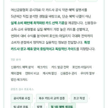
여신금융협회 공시자료·각 카드사 공식 약관·혜택 설명서를
5년여간 직접 분석한 경험을 바탕으로, 단순 혜택 나열이 아닌
실제 소비 패턴에 최적화된 카드 선택 기준
을 제공합니다. 신용점수·
소득·소비 유형별로 실질 혜택이 가장 높은 카드를 선별하고,
연회비 대비 수익률 분석부터 포인트·마일리지 극대화 전략까지
소비자 관점에서 정직하고 실용적인 정보만 전달합니다.
특정
카드사 광고·제휴 없이 중립적이고 독립적인 가이드
를 지향합니다.
전문 분야
신용카드 혜택 분석
·
체크카드
·
카드 발급 전략
·
포인트·마일리지
·
해외결제
·
연회비 비교
·
캐시백·할인
·
신용점수 관리
·
무이자 할부
·
법인·체크카드
콘텐츠 검수 프로세스
공시자료 수집
›
복수 카드사 교차 검증
›
초고 작성
›
팀 내부 검토
›
발행
›
월 1회 혜택 재검토