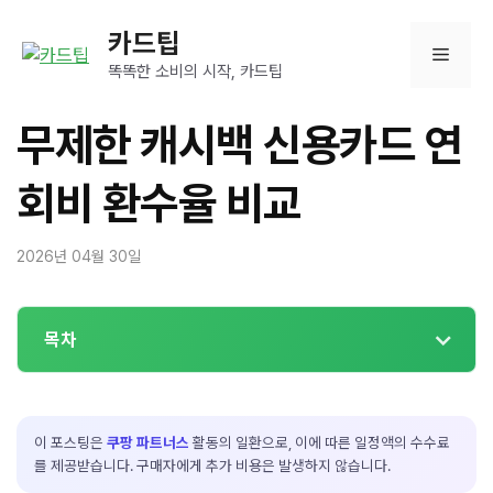
컨
카드팁
텐
메
츠
똑똑한 소비의 시작, 카드팁
로
뉴
건
무제한 캐시백 신용카드 연
너
뛰
회비 환수율 비교
기
2026년 04월 30일
목차
이 포스팅은
쿠팡 파트너스
활동의 일환으로, 이에 따른 일정액의 수수료
를 제공받습니다. 구매자에게 추가 비용은 발생하지 않습니다.