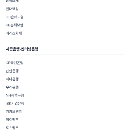
삼성화재
현대해상
DB손해보험
KB손해보험
메리츠화재
시중은행·인터넷은행
KB국민은행
신한은행
하나은행
우리은행
NH농협은행
IBK기업은행
카카오뱅크
케이뱅크
토스뱅크