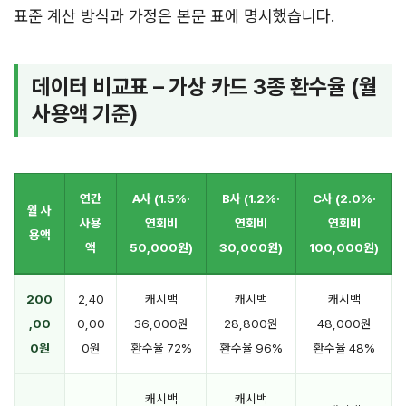
표준 계산 방식과 가정은 본문 표에 명시했습니다.
데이터 비교표 – 가상 카드 3종 환수율 (월
사용액 기준)
연간
A사 (1.5%·
B사 (1.2%·
C사 (2.0%·
월 사
사용
연회비
연회비
연회비
용액
액
50,000원)
30,000원)
100,000원)
200
2,40
캐시백
캐시백
캐시백
,00
0,00
36,000원
28,800원
48,000원
0원
0원
환수율 72%
환수율 96%
환수율 48%
캐시백
캐시백