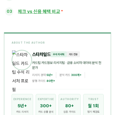
체크 vs 신용 혜택 비교
ABOUT THE AUTHOR
스타차일드
수석 리서처
카드 전문
카드팁 카드정보 리서치팀
· 금융 소비자 데이터 분석 전
문가
리서치 경력
5년+
분석 카드
300개+
발행 가이드
80편+
EXPERIENCE
EXPERTISE
AUTHORITY
TRUST
5년+
300+
80+
월 1회
카드 리서치
카드 상품 분석
심층 가이드
정기 재검토