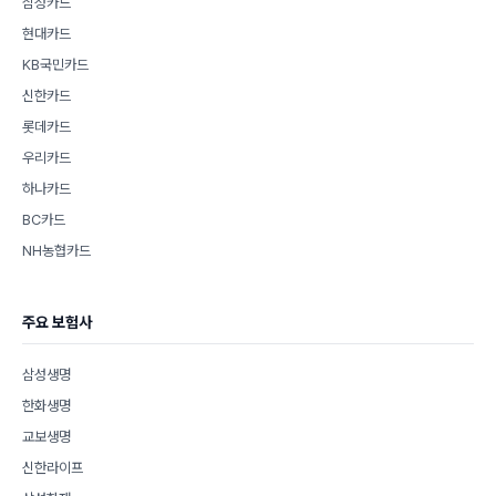
삼성카드
현대카드
KB국민카드
신한카드
롯데카드
우리카드
하나카드
BC카드
NH농협카드
주요 보험사
삼성생명
한화생명
교보생명
신한라이프