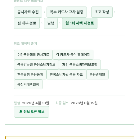
콘텐츠 검수 프로세스
공시자료 수집
›
복수 카드사 교차 검증
›
초고 작성
›
팀 내부 검토
›
발행
›
월 1회 혜택 재검토
참조 데이터 출처
여신금융협회 공시자료
각 카드사 공식 홈페이지
금융감독원 금융소비자정보
파인 금융소비자정보포털
한국은행 금융통계
한국소비자원 금융 자료
금융결제원
공정거래위원회
발행
2026년 4월 13일
· 최종 검토
2026년 6월 15일
🔔 정보 오류 제보