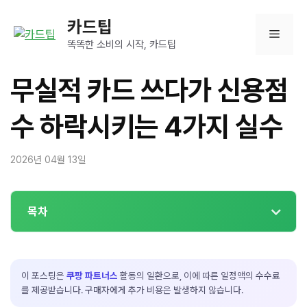
컨
카드팁
텐
메
츠
똑똑한 소비의 시작, 카드팁
로
뉴
건
무실적 카드 쓰다가 신용점
너
뛰
수 하락시키는 4가지 실수
기
2026년 04월 13일
목차
이 포스팅은
쿠팡 파트너스
활동의 일환으로, 이에 따른 일정액의 수수료
를 제공받습니다. 구매자에게 추가 비용은 발생하지 않습니다.