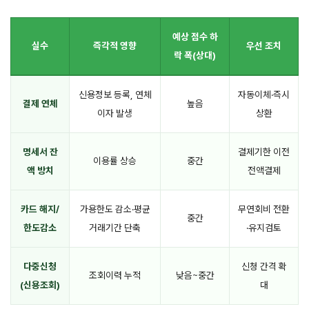
예상 점수 하
실수
즉각적 영향
우선 조치
락 폭(상대)
신용정보 등록, 연체
자동이체·즉시
결제 연체
높음
이자 발생
상환
명세서 잔
결제기한 이전
이용률 상승
중간
액 방치
전액결제
카드 해지/
가용한도 감소·평균
무연회비 전환
중간
한도감소
거래기간 단축
·유지검토
다중신청
신청 간격 확
조회이력 누적
낮음~중간
(신용조회)
대