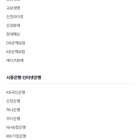
교보생명
신한라이프
삼성화재
현대해상
DB손해보험
KB손해보험
메리츠화재
시중은행·인터넷은행
KB국민은행
신한은행
하나은행
우리은행
NH농협은행
IBK기업은행