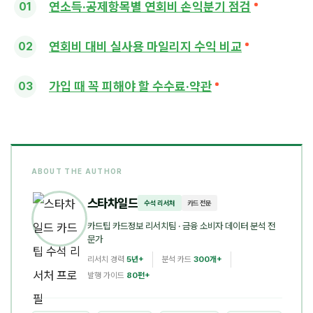
연소득·공제항목별 연회비 손익분기 점검
연회비 대비 실사용 마일리지 수익 비교
가입 때 꼭 피해야 할 수수료·약관
ABOUT THE AUTHOR
스타차일드
수석 리서처
카드 전문
카드팁 카드정보 리서치팀
· 금융 소비자 데이터 분석 전
문가
리서치 경력
5년+
분석 카드
300개+
발행 가이드
80편+