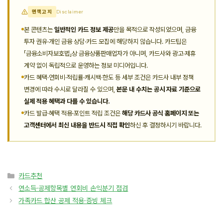
면책고지
Disclaimer
본 콘텐츠는
일반적인 카드 정보 제공
만을 목적으로 작성되었으며, 금융
투자 권유·개인 금융 상담·카드 모집에 해당하지 않습니다. 카드팁은
「금융소비자보호법」상 금융상품판매업자가 아니며, 카드사와 광고·제휴
계약 없이 독립적으로 운영하는 정보 미디어입니다.
카드 혜택·연회비·적립률·캐시백·한도 등 세부 조건은 카드사 내부 정책
변경에 따라 수시로 달라질 수 있으며,
본문 내 수치는 공시 자료 기준으로
실제 적용 혜택과 다를 수 있습니다.
카드 발급·혜택 적용·포인트 적립 조건은
해당 카드사 공식 홈페이지 또는
고객센터에서 최신 내용을 반드시 직접 확인
하신 후 결정하시기 바랍니다.
카
카드추천
테
연소득·공제항목별 연회비 손익분기 점검
고
가족카드 합산 공제 적용·증빙 체크
리