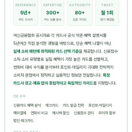
EXPERIENCE
EXPERTISE
AUTHORITY
TRUST
5년+
300+
80+
월 1회
카드 리서치
카드 상품 분석
심층 가이드
정기 재검토
여신금융협회 공시자료·각 카드사 공식 약관·혜택 설명서를
5년여간 직접 분석한 경험을 바탕으로, 단순 혜택 나열이 아닌
실제 소비 패턴에 최적화된 카드 선택 기준
을 제공합니다. 신용점수·
소득·소비 유형별로 실질 혜택이 가장 높은 카드를 선별하고,
연회비 대비 수익률 분석부터 포인트·마일리지 극대화 전략까지
소비자 관점에서 정직하고 실용적인 정보만 전달합니다.
특정
카드사 광고·제휴 없이 중립적이고 독립적인 가이드
를 지향합니다.
전문 분야
신용카드 혜택 분석
·
체크카드
·
카드 발급 전략
·
포인트·마일리지
·
해외결제
·
연회비 비교
·
캐시백·할인
·
신용점수 관리
·
무이자 할부
·
법인·체크카드