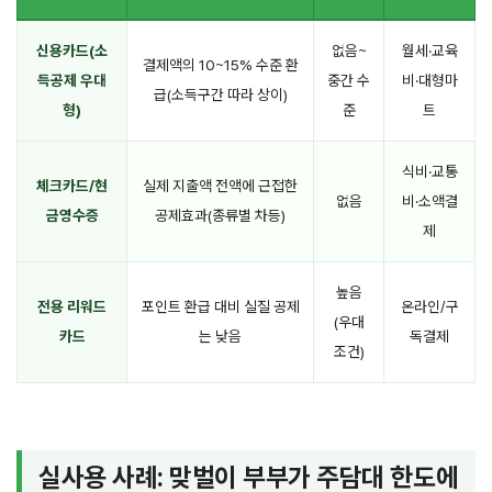
신용카드(소
없음~
월세·교육
결제액의 10~15% 수준 환
득공제 우대
중간 수
비·대형마
급(소득구간 따라 상이)
형)
준
트
식비·교통
체크카드/현
실제 지출액 전액에 근접한
없음
비·소액결
금영수증
공제효과(종류별 차등)
제
높음
전용 리워드
포인트 환급 대비 실질 공제
온라인/구
(우대
카드
는 낮음
독결제
조건)
실사용 사례: 맞벌이 부부가 주담대 한도에