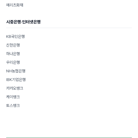
메리츠화재
시중은행·인터넷은행
KB국민은행
신한은행
하나은행
우리은행
NH농협은행
IBK기업은행
카카오뱅크
케이뱅크
토스뱅크