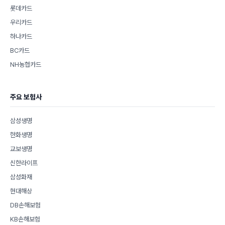
롯데카드
우리카드
하나카드
BC카드
NH농협카드
주요 보험사
삼성생명
한화생명
교보생명
신한라이프
삼성화재
현대해상
DB손해보험
KB손해보험