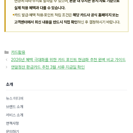
변경에 따라 수시로 달라질 수 있으며,
본문 내 수치는 공시 자료 기준으로
실제 적용 혜택과 다를 수 있습니다.
카드 발급·혜택 적용·포인트 적립 조건은
해당 카드사 공식 홈페이지 또는
고객센터에서 최신 내용을 반드시 직접 확인
하신 후 결정하시기 바랍니다.
카
카드활용
테
2026년 혜택 극대화를 위한 카드 포인트 현금화 추천 완벽 비교 가이드
고
연말정산 환급카드 추천 3월 서류·지급일 확인
리
소개
뉴스 미디어
브랜드 소개
서비스 소개
면책사항
문의하기