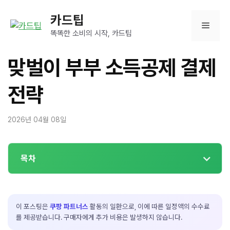
컨
카드팁
텐
메
츠
똑똑한 소비의 시작, 카드팁
로
뉴
건
맞벌이 부부 소득공제 결제
너
뛰
전략
기
2026년 04월 08일
목차
이 포스팅은
쿠팡 파트너스
활동의 일환으로, 이에 따른 일정액의 수수료
를 제공받습니다. 구매자에게 추가 비용은 발생하지 않습니다.