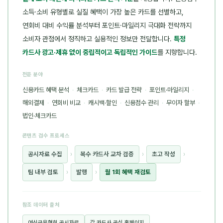
소득·소비 유형별로 실질 혜택이 가장 높은 카드를 선별하고,
연회비 대비 수익률 분석부터 포인트·마일리지 극대화 전략까지
소비자 관점에서 정직하고 실용적인 정보만 전달합니다.
특정
카드사 광고·제휴 없이 중립적이고 독립적인 가이드
를 지향합니다.
전문 분야
신용카드 혜택 분석
·
체크카드
·
카드 발급 전략
·
포인트·마일리지
·
해외결제
·
연회비 비교
·
캐시백·할인
·
신용점수 관리
·
무이자 할부
·
법인·체크카드
콘텐츠 검수 프로세스
공시자료 수집
›
복수 카드사 교차 검증
›
초고 작성
›
팀 내부 검토
›
발행
›
월 1회 혜택 재검토
참조 데이터 출처
여신금융협회 공시자료
각 카드사 공식 홈페이지