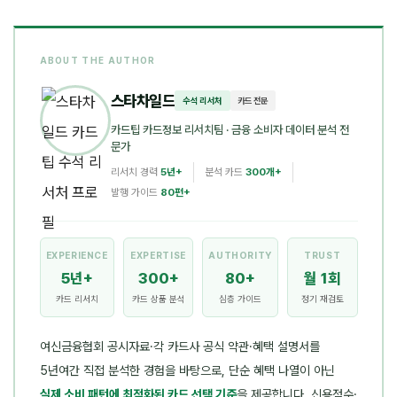
ABOUT THE AUTHOR
스타차일드
수석 리서처
카드 전문
카드팁 카드정보 리서치팀
· 금융 소비자 데이터 분석 전
문가
리서치 경력
5년+
분석 카드
300개+
발행 가이드
80편+
EXPERIENCE
EXPERTISE
AUTHORITY
TRUST
5년+
300+
80+
월 1회
카드 리서치
카드 상품 분석
심층 가이드
정기 재검토
여신금융협회 공시자료·각 카드사 공식 약관·혜택 설명서를
5년여간 직접 분석한 경험을 바탕으로, 단순 혜택 나열이 아닌
실제 소비 패턴에 최적화된 카드 선택 기준
을 제공합니다. 신용점수·