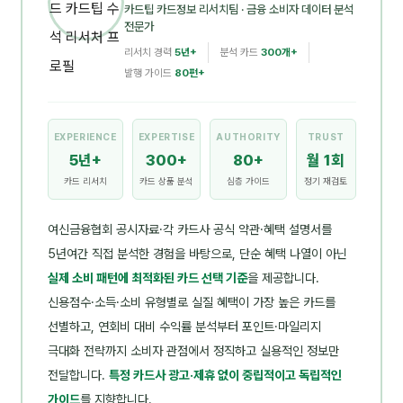
카드팁 카드정보 리서치팀
· 금융 소비자 데이터 분석
전문가
리서치 경력
5년+
분석 카드
300개+
발행 가이드
80편+
EXPERIENCE
EXPERTISE
AUTHORITY
TRUST
5년+
300+
80+
월 1회
카드 리서치
카드 상품 분석
심층 가이드
정기 재검토
여신금융협회 공시자료·각 카드사 공식 약관·혜택 설명서를
5년여간 직접 분석한 경험을 바탕으로, 단순 혜택 나열이 아닌
실제 소비 패턴에 최적화된 카드 선택 기준
을 제공합니다.
신용점수·소득·소비 유형별로 실질 혜택이 가장 높은 카드를
선별하고, 연회비 대비 수익률 분석부터 포인트·마일리지
극대화 전략까지 소비자 관점에서 정직하고 실용적인 정보만
전달합니다.
특정 카드사 광고·제휴 없이 중립적이고 독립적인
가이드
를 지향합니다.