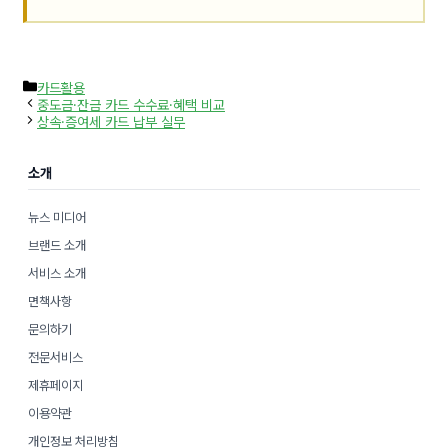
카
카드활용
테
중도금·잔금 카드 수수료·혜택 비교
고
상속·증여세 카드 납부 실무
리
소개
뉴스 미디어
브랜드 소개
서비스 소개
면책사항
문의하기
전문서비스
제휴페이지
이용약관
개인정보 처리방침