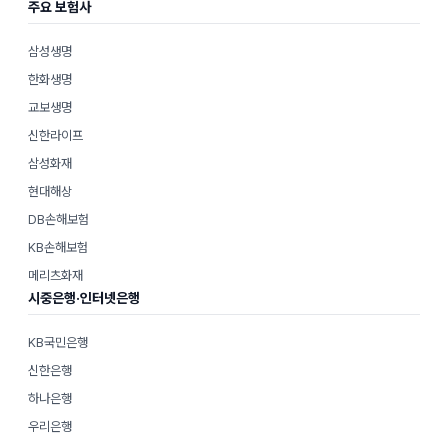
주요 보험사
삼성생명
한화생명
교보생명
신한라이프
삼성화재
현대해상
DB손해보험
KB손해보험
메리츠화재
시중은행·인터넷은행
KB국민은행
신한은행
하나은행
우리은행