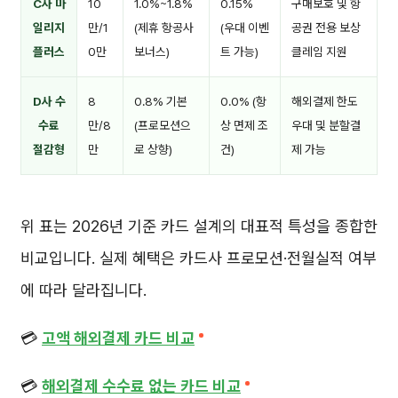
C사 마
10
1.0%~1.8%
0.15%
구매보호 및 항
일리지
만/1
(제휴 항공사
(우대 이벤
공권 전용 보상
플러스
0만
보너스)
트 가능)
클레임 지원
D사 수
8
0.8% 기본
0.0% (항
해외결제 한도
수료
만/8
(프로모션으
상 면제 조
우대 및 분할결
절감형
만
로 상향)
건)
제 가능
위 표는 2026년 기준 카드 설계의 대표적 특성을 종합한
비교입니다. 실제 혜택은 카드사 프로모션·전월실적 여부
에 따라 달라집니다.
💳
고액 해외결제 카드 비교
💳
해외결제 수수료 없는 카드 비교