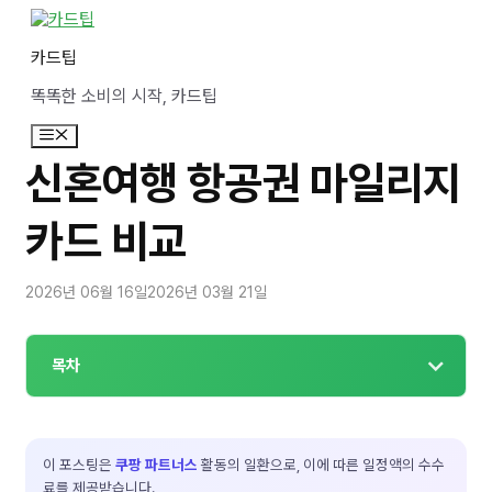
컨
텐
카드팁
츠
로
똑똑한 소비의 시작, 카드팁
건
너
메
뛰
뉴
기
신혼여행 항공권 마일리지
카드 비교
2026년 06월 16일
2026년 03월 21일
목차
이 포스팅은
쿠팡 파트너스
활동의 일환으로, 이에 따른 일정액의 수수
료를 제공받습니다.