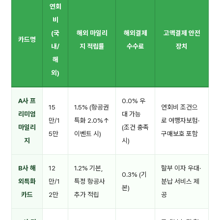
연회
비
(국
해외 마일리
해외결제
고액결제 안전
카드명
내/
지 적립률
수수료
장치
해
외)
A사 프
0.0% 우
15
1.5% (항공권
연회비 조건으
리미엄
대 가능
만/1
특화 2.0%↑
로 여행자보험·
마일리
(조건 충족
5만
이벤트 시)
구매보호 포함
지
시)
B사 해
12
1.2% 기본,
할부 이자 우대·
0.3% (기
외특화
만/1
특정 항공사
분납 서비스 제
본)
카드
2만
추가 적립
공