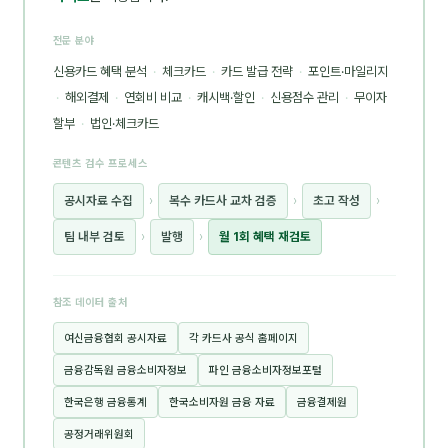
전문 분야
신용카드 혜택 분석
·
체크카드
·
카드 발급 전략
·
포인트·마일리지
·
해외결제
·
연회비 비교
·
캐시백·할인
·
신용점수 관리
·
무이자
할부
·
법인·체크카드
콘텐츠 검수 프로세스
공시자료 수집
›
복수 카드사 교차 검증
›
초고 작성
›
팀 내부 검토
›
발행
›
월 1회 혜택 재검토
참조 데이터 출처
여신금융협회 공시자료
각 카드사 공식 홈페이지
금융감독원 금융소비자정보
파인 금융소비자정보포털
한국은행 금융통계
한국소비자원 금융 자료
금융결제원
공정거래위원회