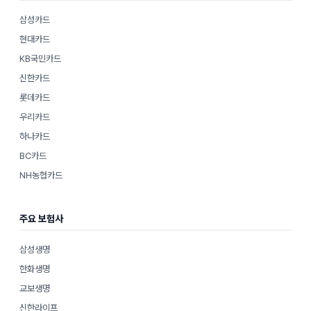
삼성카드
현대카드
KB국민카드
신한카드
롯데카드
우리카드
하나카드
BC카드
NH농협카드
주요 보험사
삼성생명
한화생명
교보생명
신한라이프