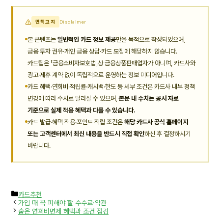
면책고지
Disclaimer
본 콘텐츠는
일반적인 카드 정보 제공
만을 목적으로 작성되었으며,
금융 투자 권유·개인 금융 상담·카드 모집에 해당하지 않습니다.
카드팁은 「금융소비자보호법」상 금융상품판매업자가 아니며, 카드사와
광고·제휴 계약 없이 독립적으로 운영하는 정보 미디어입니다.
카드 혜택·연회비·적립률·캐시백·한도 등 세부 조건은 카드사 내부 정책
변경에 따라 수시로 달라질 수 있으며,
본문 내 수치는 공시 자료
기준으로 실제 적용 혜택과 다를 수 있습니다.
카드 발급·혜택 적용·포인트 적립 조건은
해당 카드사 공식 홈페이지
또는 고객센터에서 최신 내용을 반드시 직접 확인
하신 후 결정하시기
바랍니다.
카
카드추천
테
가입 때 꼭 피해야 할 수수료·약관
고
숨은 연회비면제 혜택과 조건 점검
리