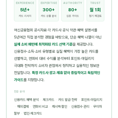
EXPERIENCE
EXPERTISE
AUTHORITY
TRUST
5년+
300+
80+
월 1회
카드 리서치
카드 상품 분석
심층 가이드
정기 재검토
여신금융협회 공시자료·각 카드사 공식 약관·혜택 설명서를
5년여간 직접 분석한 경험을 바탕으로, 단순 혜택 나열이 아닌
실제 소비 패턴에 최적화된 카드 선택 기준
을 제공합니다.
신용점수·소득·소비 유형별로 실질 혜택이 가장 높은 카드를
선별하고, 연회비 대비 수익률 분석부터 포인트·마일리지
극대화 전략까지 소비자 관점에서 정직하고 실용적인 정보만
전달합니다.
특정 카드사 광고·제휴 없이 중립적이고 독립적인
가이드
를 지향합니다.
전문 분야
신용카드 혜택 분석
·
체크카드
·
카드 발급 전략
·
포인트·마일리지
·
해외결제
·
연회비 비교
·
캐시백·할인
·
신용점수 관리
·
무이자
할부
·
법인·체크카드