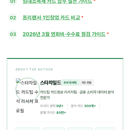
임대소득세 카드 납부 실전 가이드
프리랜서·1인창업 카드 비교
2026년 3월 연회비·수수료 점검 가이드
ABOUT THE AUTHOR
스타차일드
수석 리서처
카드 전문
카드팁 카드정보 리서치팀
· 금융 소비자 데이터 분석
전문가
리서치 경력
5년+
분석 카드
300개+
발행 가이드
80편+