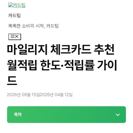
컨
텐
카드팁
츠
로
똑똑한 소비의 시작, 카드팁
건
너
메
뛰
뉴
기
마일리지 체크카드 추천
월적립 한도·적립률 가이
드
2026년 06월 15일
2026년 04월 12일
목차