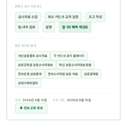
콘텐츠 검수 프로세스
공시자료 수집
›
복수 카드사 교차 검증
›
초고 작성
›
팀 내부 검토
›
발행
›
월 1회 혜택 재검토
참조 데이터 출처
여신금융협회 공시자료
각 카드사 공식 홈페이지
금융감독원 금융소비자정보
파인 금융소비자정보포털
한국은행 금융통계
한국소비자원 금융 자료
금융결제원
공정거래위원회
발행
2026년 4월 12일
· 최종 검토
2026년 6월 15일
🔔 정보 오류 제보