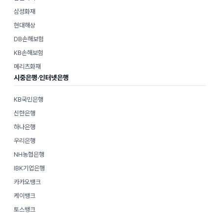
삼성화재
현대해상
DB손해보험
KB손해보험
메리츠화재
시중은행·인터넷은행
KB국민은행
신한은행
하나은행
우리은행
NH농협은행
IBK기업은행
카카오뱅크
케이뱅크
토스뱅크