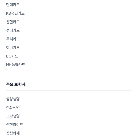
현대카드
KB국민카드
신한카드
롯데카드
우리카드
하나카드
BC카드
NH농협카드
주요 보험사
삼성생명
한화생명
교보생명
신한라이프
삼성화재