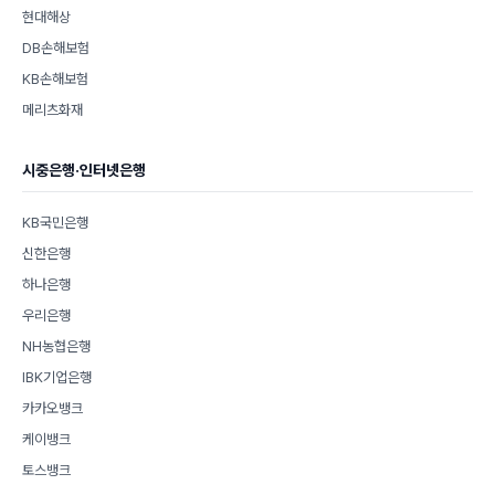
현대해상
DB손해보험
KB손해보험
메리츠화재
시중은행·인터넷은행
KB국민은행
신한은행
하나은행
우리은행
NH농협은행
IBK기업은행
카카오뱅크
케이뱅크
토스뱅크