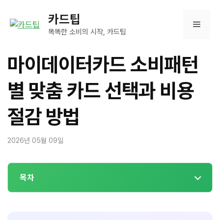
컨
카드팁
텐
메
츠
똑똑한 소비의 시작, 카드팁
로
뉴
건
마이데이터카드 소비패턴
너
뛰
별 맞춤 카드 선택과 비용
기
절감 방법
2026년 05월 09일
목차