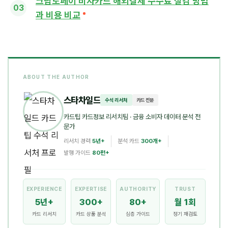
크립토페이 비자카드 해외결제 수수료 절감 방법
과 비용 비교
ABOUT THE AUTHOR
스타차일드
수석 리서처
카드 전문
카드팁 카드정보 리서치팀
· 금융 소비자 데이터 분석 전
문가
리서치 경력
5년+
분석 카드
300개+
발행 가이드
80편+
EXPERIENCE
EXPERTISE
AUTHORITY
TRUST
5년+
300+
80+
월 1회
카드 리서치
카드 상품 분석
심층 가이드
정기 재검토