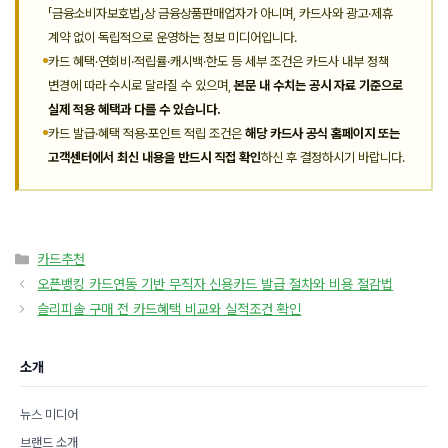
「금융소비자보호법」상 금융상품판매업자가 아니며, 카드사와 광고·제휴
계약 없이 독립적으로 운영하는 정보 미디어입니다.
카드 혜택·연회비·적립률·캐시백·한도 등 세부 조건은 카드사 내부 정책
변경에 따라 수시로 달라질 수 있으며,
본문 내 수치는 공시 자료 기준으로
실제 적용 혜택과 다를 수 있습니다.
카드 발급·혜택 적용·포인트 적립 조건은
해당 카드사 공식 홈페이지 또는
고객센터에서 최신 내용을 반드시 직접 확인
하신 후 결정하시기 바랍니다.
카
카드추천
테
오픈뱅킹 카드연동 기반 무직자 신용카드 발급 절차와 비용 절감법
고
슬리피솔 구매 전 카드혜택 비교와 실적조건 확인
리
소개
뉴스 미디어
브랜드 소개