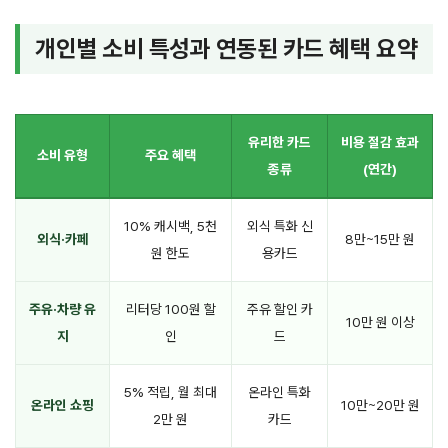
개인별 소비 특성과 연동된 카드 혜택 요약
유리한 카드
비용 절감 효과
소비 유형
주요 혜택
종류
(연간)
10% 캐시백, 5천
외식 특화 신
외식·카페
8만~15만 원
원 한도
용카드
주유·차량 유
리터당 100원 할
주유 할인 카
10만 원 이상
지
인
드
5% 적립, 월 최대
온라인 특화
온라인 쇼핑
10만~20만 원
2만 원
카드