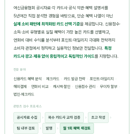
여신금융협회 공시자료·각 카드사 공식 약관·혜택 설명서를
5년여간 직접 분석한 경험을 바탕으로, 단순 혜택 나열이 아닌
실제 소비 패턴에 최적화된 카드 선택 기준
을 제공합니다. 신용점수·
소득·소비 유형별로 실질 혜택이 가장 높은 카드를 선별하고,
연회비 대비 수익률 분석부터 포인트·마일리지 극대화 전략까지
소비자 관점에서 정직하고 실용적인 정보만 전달합니다.
특정
카드사 광고·제휴 없이 중립적이고 독립적인 가이드
를 지향합니다.
전문 분야
신용카드 혜택 분석
·
체크카드
·
카드 발급 전략
·
포인트·마일리지
·
해외결제
·
연회비 비교
·
캐시백·할인
·
신용점수 관리
·
무이자 할부
·
법인·체크카드
콘텐츠 검수 프로세스
공시자료 수집
›
복수 카드사 교차 검증
›
초고 작성
›
팀 내부 검토
›
발행
›
월 1회 혜택 재검토