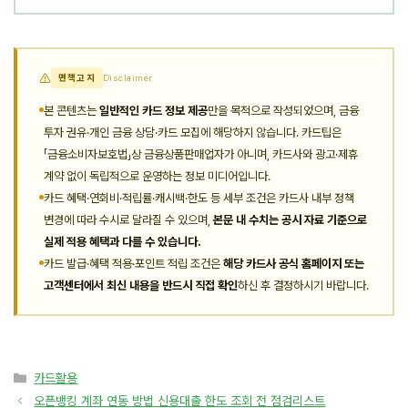
면책고지
Disclaimer
본 콘텐츠는
일반적인 카드 정보 제공
만을 목적으로 작성되었으며, 금융
투자 권유·개인 금융 상담·카드 모집에 해당하지 않습니다. 카드팁은
「금융소비자보호법」상 금융상품판매업자가 아니며, 카드사와 광고·제휴
계약 없이 독립적으로 운영하는 정보 미디어입니다.
카드 혜택·연회비·적립률·캐시백·한도 등 세부 조건은 카드사 내부 정책
변경에 따라 수시로 달라질 수 있으며,
본문 내 수치는 공시 자료 기준으로
실제 적용 혜택과 다를 수 있습니다.
카드 발급·혜택 적용·포인트 적립 조건은
해당 카드사 공식 홈페이지 또는
고객센터에서 최신 내용을 반드시 직접 확인
하신 후 결정하시기 바랍니다.
카
카드활용
테
오픈뱅킹 계좌 연동 방법 신용대출 한도 조회 전 점검리스트