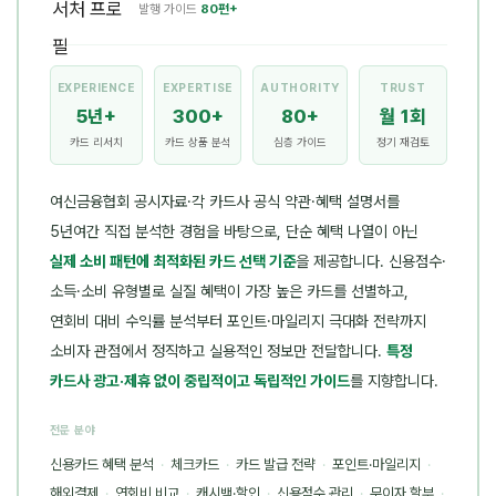
발행 가이드
80편+
EXPERIENCE
EXPERTISE
AUTHORITY
TRUST
5년+
300+
80+
월 1회
카드 리서치
카드 상품 분석
심층 가이드
정기 재검토
여신금융협회 공시자료·각 카드사 공식 약관·혜택 설명서를
5년여간 직접 분석한 경험을 바탕으로, 단순 혜택 나열이 아닌
실제 소비 패턴에 최적화된 카드 선택 기준
을 제공합니다. 신용점수·
소득·소비 유형별로 실질 혜택이 가장 높은 카드를 선별하고,
연회비 대비 수익률 분석부터 포인트·마일리지 극대화 전략까지
소비자 관점에서 정직하고 실용적인 정보만 전달합니다.
특정
카드사 광고·제휴 없이 중립적이고 독립적인 가이드
를 지향합니다.
전문 분야
신용카드 혜택 분석
·
체크카드
·
카드 발급 전략
·
포인트·마일리지
·
해외결제
·
연회비 비교
·
캐시백·할인
·
신용점수 관리
·
무이자 할부
·