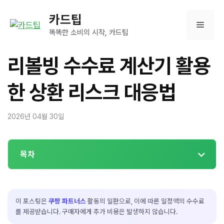
컨
카드팁
텐
메
츠
똑똑한 소비의 시작, 카드팁
로
뉴
건
리볼빙 수수료 계산기 활용
너
뛰
한 상환 리스크 대응법
기
2026년 04월 30일
목차
이 포스팅은
쿠팡 파트너스
활동의 일환으로, 이에 따른 일정액의 수수료
를 제공받습니다. 구매자에게 추가 비용은 발생하지 않습니다.