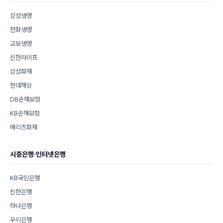
삼성생명
한화생명
교보생명
신한라이프
삼성화재
현대해상
DB손해보험
KB손해보험
메리츠화재
시중은행·인터넷은행
KB국민은행
신한은행
하나은행
우리은행