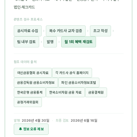
법인·체크카드
콘텐츠 검수 프로세스
공시자료 수집
›
복수 카드사 교차 검증
›
초고 작성
›
팀 내부 검토
›
발행
›
월 1회 혜택 재검토
참조 데이터 출처
여신금융협회 공시자료
각 카드사 공식 홈페이지
금융감독원 금융소비자정보
파인 금융소비자정보포털
한국은행 금융통계
한국소비자원 금융 자료
금융결제원
공정거래위원회
발행
2026년 4월 30일
· 최종 검토
2026년 6월 16일
🔔 정보 오류 제보