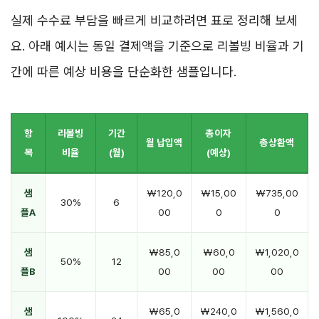
실제 수수료 부담을 빠르게 비교하려면 표로 정리해 보세
요. 아래 예시는 동일 결제액을 기준으로 리볼빙 비율과 기
간에 따른 예상 비용을 단순화한 샘플입니다.
항
리볼빙
기간
총이자
월 납입액
총상환액
목
비율
(월)
(예상)
샘
₩120,0
₩15,00
₩735,00
30%
6
플A
00
0
0
샘
₩85,0
₩60,0
₩1,020,0
50%
12
플B
00
00
00
샘
₩65,0
₩240,0
₩1,560,0