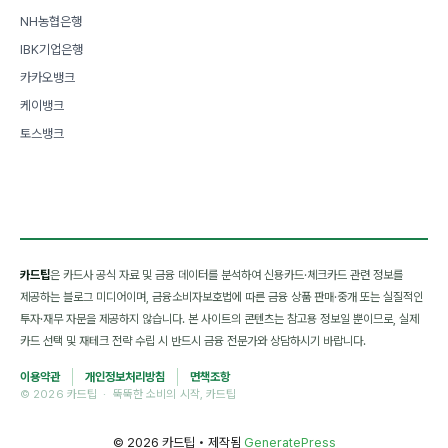
NH농협은행
IBK기업은행
카카오뱅크
케이뱅크
토스뱅크
카드팁
은 카드사 공식 자료 및 금융 데이터를 분석하여 신용카드·체크카드 관련 정보를
제공하는 블로그 미디어이며, 금융소비자보호법에 따른 금융 상품 판매·중개 또는 실질적인
투자·재무 자문을 제공하지 않습니다. 본 사이트의 콘텐츠는 참고용 정보일 뿐이므로, 실제
카드 선택 및 재테크 전략 수립 시 반드시 금융 전문가와 상담하시기 바랍니다.
이용약관
개인정보처리방침
면책조항
© 2026 카드팁 · 뚝뚝한 소비의 시작, 카드팁
© 2026 카드팁
• 제작됨
GeneratePress