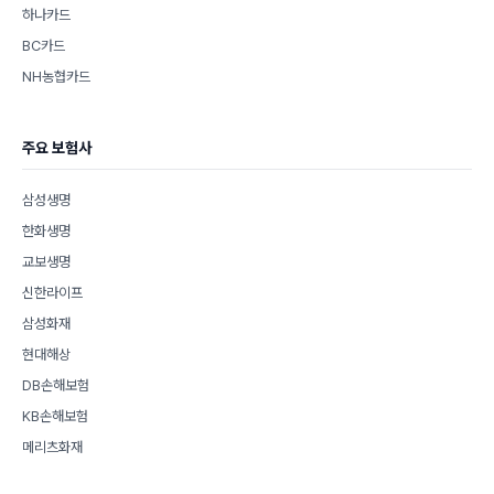
하나카드
BC카드
NH농협카드
주요 보험사
삼성생명
한화생명
교보생명
신한라이프
삼성화재
현대해상
DB손해보험
KB손해보험
메리츠화재