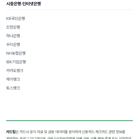
시중은행·인터넷은행
KB국민은행
신한은행
하나은행
우리은행
NH농협은행
IBK기업은행
카카오뱅크
케이뱅크
토스뱅크
카드팁
은 카드사 공식 자료 및 금융 데이터를 분석하여 신용카드·체크카드 관련 정보를
제공하는 블로그 미디어이며, 금융소비자보호법에 따른 금융 상품 판매·중개 또는 실질적인