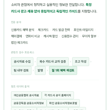
소비자 관점에서 정직하고 실용적인 정보만 전달합니다.
특정
카드사 광고·제휴 없이 중립적이고 독립적인 가이드
를 지향합니다.
전문 분야
신용카드 혜택 분석
·
체크카드
·
카드 발급 전략
·
포인트·마일리지
·
해외결제
·
연회비 비교
·
캐시백·할인
·
신용점수 관리
·
무이자 할부
·
법인·체크카드
콘텐츠 검수 프로세스
공시자료 수집
›
복수 카드사 교차 검증
›
초고 작성
›
팀 내부 검토
›
발행
›
월 1회 혜택 재검토
참조 데이터 출처
여신금융협회 공시자료
각 카드사 공식 홈페이지
금융감독원 금융소비자정보
파인 금융소비자정보포털