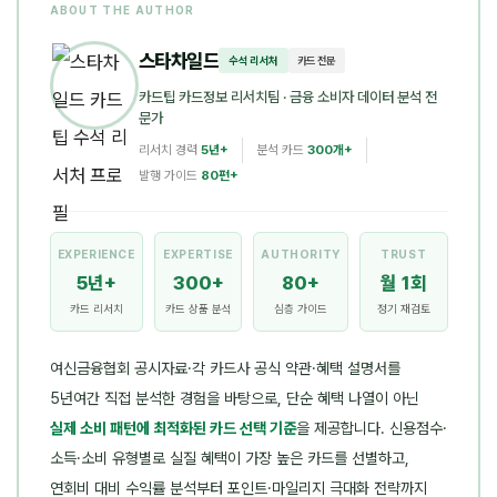
ABOUT THE AUTHOR
스타차일드
수석 리서처
카드 전문
카드팁 카드정보 리서치팀
· 금융 소비자 데이터 분석 전
문가
리서치 경력
5년+
분석 카드
300개+
발행 가이드
80편+
EXPERIENCE
EXPERTISE
AUTHORITY
TRUST
5년+
300+
80+
월 1회
카드 리서치
카드 상품 분석
심층 가이드
정기 재검토
여신금융협회 공시자료·각 카드사 공식 약관·혜택 설명서를
5년여간 직접 분석한 경험을 바탕으로, 단순 혜택 나열이 아닌
실제 소비 패턴에 최적화된 카드 선택 기준
을 제공합니다. 신용점수·
소득·소비 유형별로 실질 혜택이 가장 높은 카드를 선별하고,
연회비 대비 수익률 분석부터 포인트·마일리지 극대화 전략까지