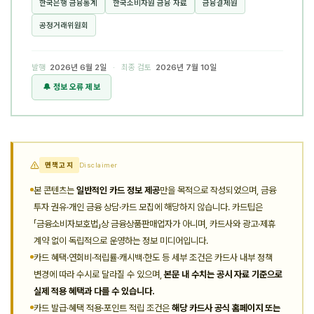
한국은행 금융통계
한국소비자원 금융 자료
금융결제원
공정거래위원회
발행
2026년 6월 2일
· 최종 검토
2026년 7월 10일
🔔 정보 오류 제보
면책고지
Disclaimer
본 콘텐츠는
일반적인 카드 정보 제공
만을 목적으로 작성되었으며, 금융
투자 권유·개인 금융 상담·카드 모집에 해당하지 않습니다. 카드팁은
「금융소비자보호법」상 금융상품판매업자가 아니며, 카드사와 광고·제휴
계약 없이 독립적으로 운영하는 정보 미디어입니다.
카드 혜택·연회비·적립률·캐시백·한도 등 세부 조건은 카드사 내부 정책
변경에 따라 수시로 달라질 수 있으며,
본문 내 수치는 공시 자료 기준으로
실제 적용 혜택과 다를 수 있습니다.
카드 발급·혜택 적용·포인트 적립 조건은
해당 카드사 공식 홈페이지 또는