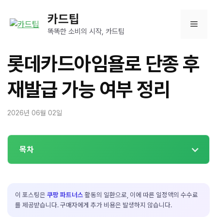
컨
카드팁
텐
메
츠
똑똑한 소비의 시작, 카드팁
로
뉴
건
롯데카드아임욜로 단종 후
너
뛰
재발급 가능 여부 정리
기
2026년 06월 02일
목차
이 포스팅은
쿠팡 파트너스
활동의 일환으로, 이에 따른 일정액의 수수료
를 제공받습니다. 구매자에게 추가 비용은 발생하지 않습니다.