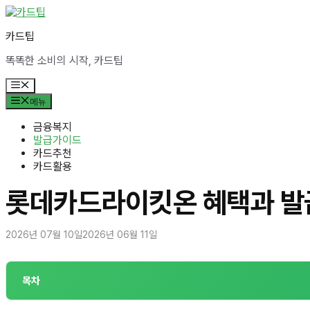
컨
텐
카드팁
츠
로
똑똑한 소비의 시작, 카드팁
건
너
메
뛰
뉴
메뉴
기
금융복지
발급가이드
카드추천
카드활용
롯데카드라이킷온 혜택과 발
2026년 07월 10일
2026년 06월 11일
목차